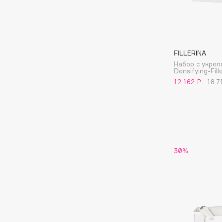
Aravia Professional
Alix Avien
Arcadia
Allies of Skin
Archetype
AMAN
FILLERINA
Набор с укре
Densifying-Fill
B
12 162 ₽
18 7
Babor
beautyblender
Baffy
Bebble
Balmain Hair Couture
Beverly Hills Polo Club
ЭКСКЛЮЗИВ
Biodance
Banderas
30%
Bioderma
Basicare
Biomed
Batiste
Biorepair
Beauty Bomb
Blanx
Beauty Pati
Blistex
Beautyblades
НОВИНКА