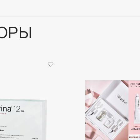
ОРЫ
Architect Demidoff
ARIVE MAKEUP
Art&Fact
Art-Visage
Artdeco
Astra
Atelier Rebul
Augustinus Bader