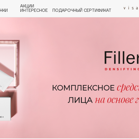
АКЦИИ
НКИ
ИНТЕРЕСНОЕ
ПОДАРОЧНЫЙ СЕРТИФИКАТ
P
Q
R
S
T
U
V
W
Y
Z
А - Я
Angiopharm
KIKO Milano
Estée Lauder
Clarins