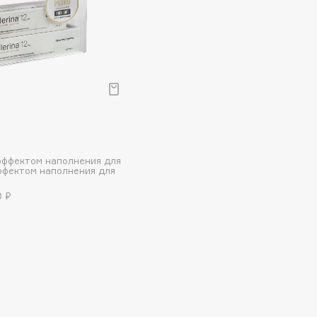
Consly
Corimo
CosRX
 эффектом наполнения для
Cottolina
эффектом наполнения для
Crescina
0 ₽
Cunzite
Curaprox