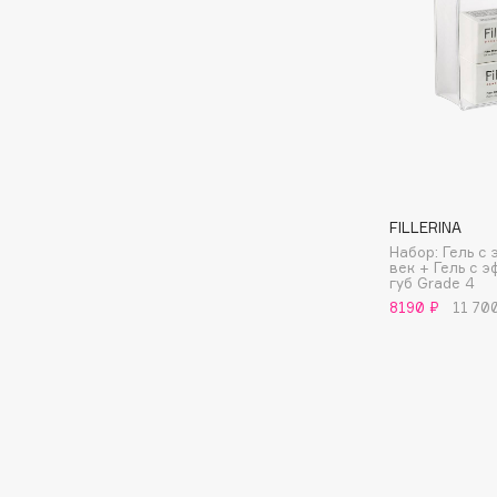
BLOME
C
Cadence
Chupa Chups
Capelli Dorati
Clarette
FILLERINA
Carbon Theory
Clarins
Набор: Гель с
Carmex
Clarins Precious
век + Гель с 
губ Grade 4
Carolina Herrera
Clinique
8190 ₽
11 70
Catrice
Clive Christian
Celimax
Club De Nuit
Cettua
Collagenina