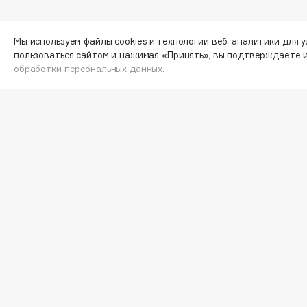
G
Мы используем файлы cookies и технологии веб-аналитики для 
пользоваться сайтом и нажимая «Принять», вы подтверждаете 
Garnier
Giardino Magico
обработки персональных данных.
Gecko
Gillette
Geltek
Givenchy
Genosys
Global Keratin
Узнав
ЭКСКЛЮЗИВ
Global White
Geomar
специ
H
ВА
Hadat Cosmetics
HELIBEAUTY
Hamis
Hempz
Hapica
HFC
Согла
инфор