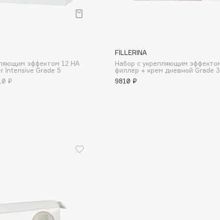
Aveda
Avene
FILLERINA
пляющим эффектом 12 HA
Набор с укрепляющим эффектом
er Intensive Grade 5
филлер + крем дневной Grade 3
10 ₽
9810 ₽
Boadicea The Victorious
Bobbi Brown
BOOMSHOP
BORK
Brunello Cucinelli
Bvlgari
by TERRY
BY WISHTREND
Byredo