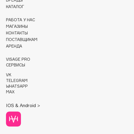
БРЕНДЫ
B
КАТАЛОГ
Babor
РАБОТА У НАС
Baffy
МАГАЗИНЫ
КОНТАКТЫ
Balmain Hair Couture
ЭКСКЛЮЗИВ
ПОСТАВЩИКАМ
Banderas
АРЕНДА
Basicare
Batiste
VISAGE PRO
СЕРВИСЫ
Beauty Bomb
VK
Beauty Pati
TELEGRAM
Beautyblades
WHATSAPP
НОВИНКА
MAX
beautyblender
Bebble
IOS & Android >
Beverly Hills Polo Club
Biodance
Bioderma