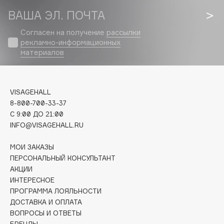
Apagard
ВАША ЭЛ. ПОЧТА
Aravia Professional
Согласен на получение
рассылки
Arcadia
рекламно-информационных
материалов
Archetype
Architect Demidoff
ARIVE MAKEUP
VISAGEHALL
Art&Fact
8-800-700-33-37
Art-Visage
C 9:00 ДО 21:00
Artdeco
INFO@VISAGEHALL.RU
Astra
МОИ ЗАКАЗЫ
Atelier Rebul
ПЕРСОНАЛЬНЫЙ КОНСУЛЬТАНТ
Augustinus Bader
АКЦИИ
Aveda
ИНТЕРЕСНОЕ
ПРОГРАММА ЛОЯЛЬНОСТИ
Avene
ДОСТАВКА И ОПЛАТА
ВОПРОСЫ И ОТВЕТЫ