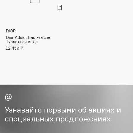
Adele for you
Финал лета
Advante
ЭКСКЛЮЗИВ
1 АВГ - 31 АВГ
Aesop
Age Stop
DIOR
ЭКСКЛЮЗИВ
Dior Addict Eau Fraiche
AHFA Cosmetics
Туалетная вода
Ajmal
12 450 ₽
Alix Avien
Allies of Skin
AMAN
Amina Daudova Brushes
Amouage
Amuleto Di Casa
Angiopharm
Узнавайте первыми об акциях и
ЭКСКЛЮЗИВ
Annbeauty
специальных предложениях
Anua
Apadent