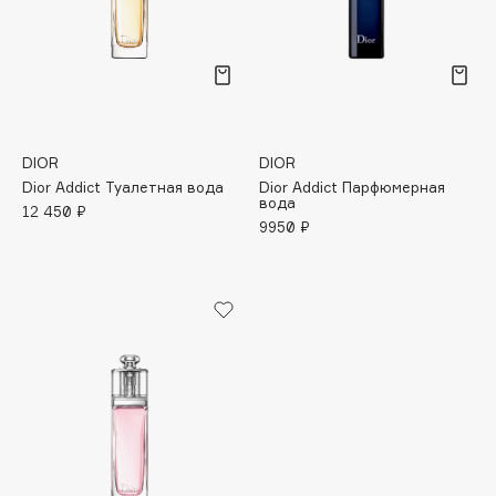
Подарки
Tom Ford
HFC
Для дома
Angiopharm
Техника
KIKO Milano
Estée Lauder
Clarins
DIOR
DIOR
Dior Addict Туалетная вода
Dior Addict Парфюмерная
вода
12 450 ₽
9950 ₽
0 - 9
100BON
22|11
A
Acqua di Parma
Acque di Italia