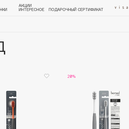
АКЦИИ
НКИ
ИНТЕРЕСНОЕ
ПОДАРОЧНЫЙ СЕРТИФИКАТ
Д
P
Q
R
S
T
U
V
W
Y
Z
А - Я
20%
Angiopharm
KIKO Milano
Estée Lauder
Clarins