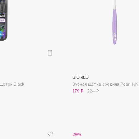
Aveda
Avene
Boadicea The Victorious
Bobbi Brown
BIOMED
BOOMSHOP
щеток Black
Зубная щётка cредняя Pearl Whi
BORK
179 ₽
224 ₽
Brunello Cucinelli
Bvlgari
by TERRY
BY WISHTREND
Byredo
20%