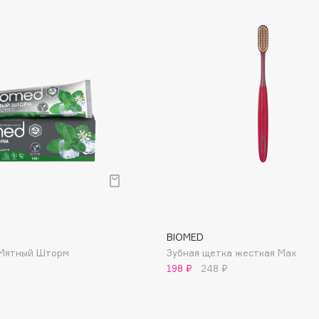
Consly
Corimo
CosRX
Cottolina
Crescina
Cunzite
Curaprox
BIOMED
 Мятный Шторм
Зубная щетка жесткая Max
198 ₽
248 ₽