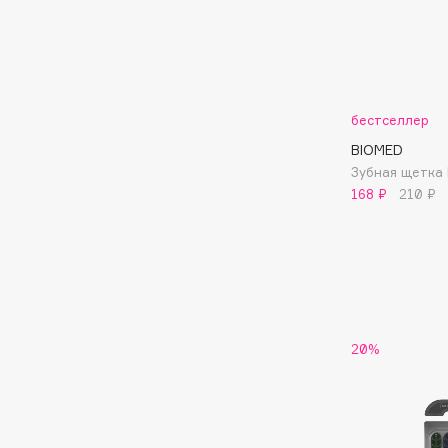
Подарки
0 - 9
Для дома
100BON
22|11
Техника
бестселлер
BIOMED
Зубная щетка 
A
168 ₽
210 ₽
Acqua di Parma
Amina Daudova Brushes
Acque di Italia
Amouage
Adele for you
Amuleto Di Casa
Advante
Angiopharm
ЭКСКЛЮЗИВ
ЭКСКЛЮЗИВ
Aesop
Annbeauty
20%
Age Stop
Anua
ЭКСКЛЮЗИВ
Apadent
AHFA Cosmetics
Apagard
Ajmal