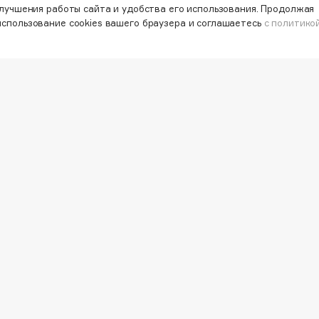
мационных материалов
улучшения работы сайта и удобства его использования. Продолжая
использование cookies вашего браузера и соглашаетесь
с политико
Gourmandise
Grace Day
РАБОТА У НАС
VISAG
УЛЬТАНТ
МАГАЗИНЫ
СЕРВИ
Guerlain
КОНТАКТЫ
Guess
ПОСТАВЩИКАМ
VK
ОСТИ
АРЕНДА
TELEG
WHATS
MAX
Holika Holika
Holly Polly
литика обработки персональных данных
Holy Land