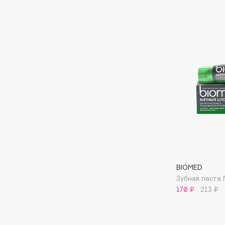
BLOME
C
Cadence
Chupa Chups
Capelli Dorati
Clarette
Carbon Theory
Clarins
Carmex
Clarins Precious
Carolina Herrera
Clinique
Catrice
Clive Christian
Celimax
Club De Nuit
BIOMED
Cettua
Collagenina
Зубная паста
170 ₽
213 ₽