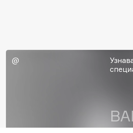
EGIA
EpilProfi
Eigshow
Erborian
Elemis
Essence
Elian Russia
Essential Parfums Paris
Elie Saab
Estrâde
Узнав
специ
F
FANE
Flipper
Farmstay
FLOEMA
Felce Azzurra
Floraïku
Fillerina
Forlle'd
ВА
ЭКСКЛЮЗИВ
Fiona Franchimon
Согла