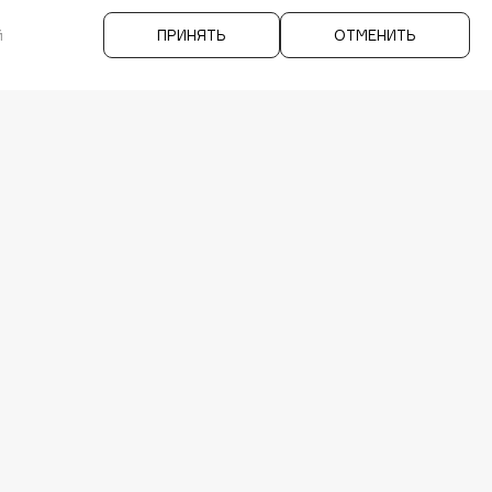
й
ПРИНЯТЬ
ОТМЕНИТЬ
E PRO
IOS & Android >
СЫ
RAM
APP