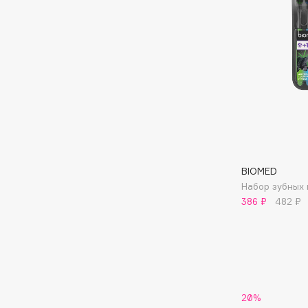
Aravia Professional
Alix Avien
Arcadia
Allies of Skin
Archetype
AMAN
B
Babor
beautyblender
Baffy
Bebble
BIOMED
Balmain Hair Couture
Beverly Hills Polo Club
ЭКСКЛЮЗИВ
Набор зубных 
Biodance
386 ₽
482 ₽
Banderas
Bioderma
Basicare
Biomed
Batiste
Biorepair
Beauty Bomb
Blanx
Beauty Pati
Blistex
20%
Beautyblades
НОВИНКА