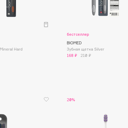
бестселлер
BIOMED
Mineral Hard
Зубная щетка Silver
168 ₽
210 ₽
Architect Demidoff
ARIVE MAKEUP
Art&Fact
Art-Visage
Artdeco
20%
Astra
Atelier Rebul
Augustinus Bader