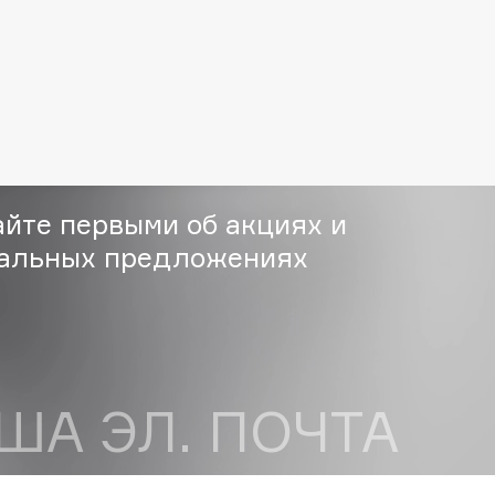
Eva Mosaic
Ex Nihilo
EXOARI L
айте первыми об акциях и
альных предложениях
Fragrance Du Bois
Frederic Malle
Frudia
Funny Organix
ША ЭЛ. ПОЧТА
сен на получение
рассылки рекламно-