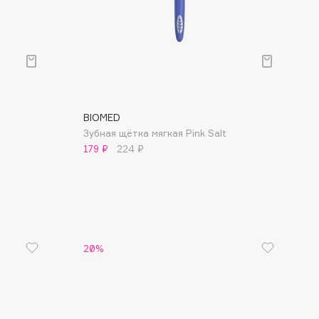
Финал лета
Парфюм для тебя
1 АВГ - 31 АВГ
5 АВГ - 9 АВГ
BIOMED
Зубная щётка мягкая Pink Salt
179 ₽
224 ₽
20%