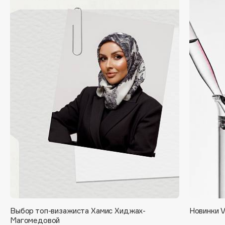
Collagenina
Consly
Corimo
CosRX
Cottolina
Crescina
Cunzite
Curaprox
D
d'Alba
DABO
DARLING*
Darphin
Выбор топ-визажиста Хамис Хиджах-
Новинки 
Davines
Магомедовой