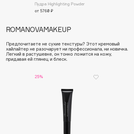
B
Пудра Highlighting Powder
от 5760 ₽
Babor
Baffy
ROMANOVAMAKEUP
Balmain Hair Couture
ЭКСКЛЮЗИВ
Banderas
Предпочитаете не сухие текстуры? Этот кремовый
хайлайтер не разочарует ни профессионала, ни новичка.
Basicare
Легкий в растушевке, он тонко ложится на кожу,
придавая ей глянец и блеск.
Batiste
Beauty Bomb
Beauty Pati
25%
Beautyblades
НОВИНКА
beautyblender
Bebble
Beverly Hills Polo Club
Biodance
Bioderma