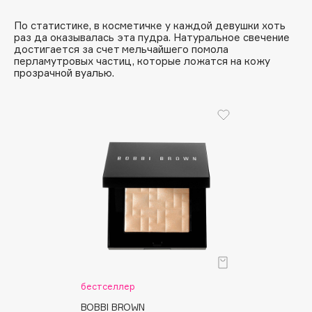
Apagard
По статистике, в косметичке у каждой девушки хоть
Aravia Professional
раз да оказывалась эта пудра. Натуральное свечение
достигается за счет мельчайшего помола
Arcadia
перламутровых частиц, которые ложатся на кожу
прозрачной вуалью.
Archetype
Architect Demidoff
ARIVE MAKEUP
Art&Fact
Art-Visage
Artdeco
Astra
Atelier Rebul
Augustinus Bader
Aveda
Avene
бестселлер
BOBBI BROWN