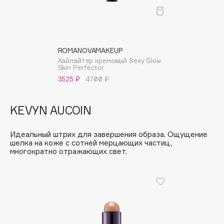
Biomed
Biorepair
Blanx
Blistex
ROMANOVAMAKEUP
BLOME
Хайлайтер кремовый Sexy Glow
Skin Perfector
Boadicea The Victorious
3525 ₽
4700 ₽
Bobbi Brown
BOOMSHOP
KEVYN AUCOIN
BORK
Brunello Cucinelli
Идеальный штрих для завершения образа. Ощущение
шелка на коже с сотней мерцающих частиц,
Bvlgari
многократно отражающих свет.
by TERRY
BY WISHTREND
Byredo
C