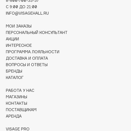
E
8-800-700-33-37
C 9:00 ДО 21:00
INFO@VISAGEHALL.RU
Eat My
Ecolatier
МОИ ЗАКАЗЫ
Ecotools
ПЕРСОНАЛЬНЫЙ КОНСУЛЬТАНТ
EGIA
АКЦИИ
ИНТЕРЕСНОЕ
Eigshow
ПРОГРАММА ЛОЯЛЬНОСТИ
Elemis
ДОСТАВКА И ОПЛАТА
Elian Russia
ВОПРОСЫ И ОТВЕТЫ
БРЕНДЫ
Elie Saab
КАТАЛОГ
Ella Bartsueva Brushes
EMBRACE Haircare
РАБОТА У НАС
Emmanuelle Jane
МАГАЗИНЫ
КОНТАКТЫ
Enough
ПОСТАВЩИКАМ
EpilProfi
АРЕНДА
Erborian
Essence
VISAGE PRO