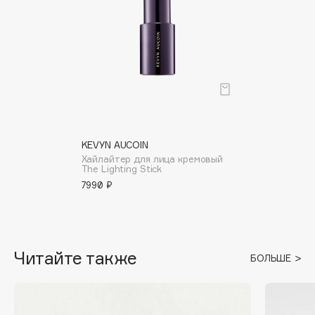
Cadence
Capelli Dorati
Carbon Theory
Carmex
Carolina Herrera
Catrice
Celimax
KEVYN AUCOIN
Хайлайтер для лица кремовый
Cettua
The Lighting Stick
Chupa Chups
7990 ₽
Clarette
Clarins
Clarins Precious
НОВИНКА
Читайте также
БОЛЬШЕ
Clinique
Clive Christian
Club De Nuit