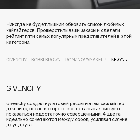
Подарки
Tom Ford
HFC
Для дома
Angiopharm
Никогда не будет лишним обновить список любимых
Техника
KIKO Milano
хайлайтеров. Прошерстили ваши заказы и сделали
рейтинг пяти самых популярных представителей в этой
Estée Lauder
категории.
Clarins
GIVENCHY
BOBBI BROWN
ROMANOVAMAKEUP
KEVYN AUCOI
0 - 9
100BON
GIVENCHY
22|11
Givenchy создал культовый рассыпчатый хайлайтер
для лица, после которого все остальные рискуют
A
показаться недостаточно совершенными. 4 цвета
идеально сочетаются между собой, усиливая сияние
друг друга.
Acqua di Parma
Acque di Italia