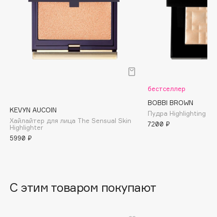
B
Babor
Baffy
Balmain Hair Couture
ЭКСКЛЮЗИВ
Banderas
Basicare
бестселлер
Batiste
BOBBI BROWN
Beauty Bomb
KEVYN AUCOIN
Пудра Highlighting P
Хайлайтер для лица The Sensual Skin
Beauty Pati
7200 ₽
Highlighter
Beautyblades
5990 ₽
НОВИНКА
beautyblender
Bebble
Beverly Hills Polo Club
С этим товаром покупают
Biodance
Bioderma