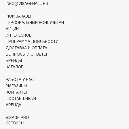
INFO@VISAGEHALL.RU
Collagenina
Consly
МОИ ЗАКАЗЫ
Corimo
ПЕРСОНАЛЬНЫЙ КОНСУЛЬТАНТ
CosRX
АКЦИИ
ИНТЕРЕСНОЕ
Cottolina
ПРОГРАММА ЛОЯЛЬНОСТИ
Crescina
ДОСТАВКА И ОПЛАТА
Cunzite
ВОПРОСЫ И ОТВЕТЫ
Curaprox
БРЕНДЫ
КАТАЛОГ
D
РАБОТА У НАС
МАГАЗИНЫ
КОНТАКТЫ
d'Alba
ПОСТАВЩИКАМ
DABO
АРЕНДА
DARLING*
VISAGE PRO
Darphin
СЕРВИСЫ
Davines