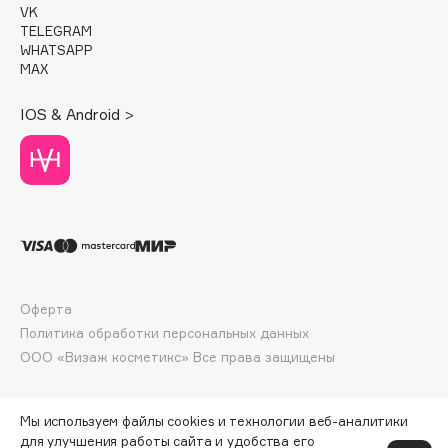
VK
Deonica
TELEGRAM
Dessange
WHATSAPP
MAX
Dior
Divage
IOS & Android >
Dolce & Gabbana
Dolomit
Dorco
DP Daily Perfection
Dr. Vranjes Firenze
Dr.Althea
Dr.Ceuracle
Оферта
Dr.Jart+
Политика обработки персональных данных
DSD de Luxe
ООО «Визаж косметикс» Все права защищены
Dyson
Мы используем файлы cookies и технологии веб-аналитики
для улучшения работы сайта и удобства его