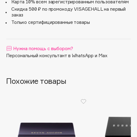
Карта 10% всем зарегистрированным пользователям
Apagard
Скидка 500 ₽ по промокоду VISAGEHALL на первый
заказ
Aravia Professional
Только сертифицированные товары
Arcadia
Archetype
Architect Demidoff
Нужна помощь с выбором?
ARIVE MAKEUP
Персональный консультант в WhatsApp и Max
Art&Fact
Art-Visage
Artdeco
Похожие товары
Astra
Atelier Rebul
Augustinus Bader
Aveda
Avene