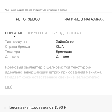
Soft Light
Adele for you
Финал лета
*Цена на сайте может отличаться от цены в офлайн
Advante
ЭКСКЛЮЗИВ
1 АВГ - 31 АВГ
Aesop
НЕТ ОТЗЫВОВ
НАЛИЧИЕ В МАГАЗИНАХ
Age Stop
ЭКСКЛЮЗИВ
AHFA Cosmetics
ОПИСАНИЕ
ПРИМЕНЕНИЕ
БРЕНД
СОСТАВ
Ajmal
Тип продукта
Хайлайтер
Страна бренда
США
Alix Avien
Текстура
Кремовая
Allies of Skin
Для кого
Для нее
AMAN
Кремовый хайлайтер с шелковистой текстурой-
Amina Daudova Brushes
идеально завершающий штрих при создании макияжа.
Amouage
Придает коже естественное свечение, великолепно
сливается с тоном. Его роскошная кремовая формула,
Amuleto Di Casa
разработанная профессиональными визажистами с
ЕЩЁ
Angiopharm
ЭКСКЛЮЗИВ
использованием легендарной техники Кевина, легко
Annbeauty
растушевывается при нанесении, мгновенно отражая
свет во всех направлениях.
Anua
Бесплатная доставка от 1500 ₽
Apadent