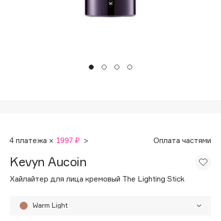
Подарки
Tom Ford
HFC
Для дома
Angiopharm
Техника
KIKO Milano
Estée Lauder
Clarins
0 - 9
100BON
4 платежа ×
1997 ₽
>
Оплата частями
22|11
Kevyn Aucoin
A
Хайлайтер для лица кремовый The Lighting Stick
Acqua di Parma
Warm Light
Acque di Italia