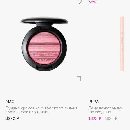
Biomed
35%
Biorepair
Blanx
Blistex
BLOME
Boadicea The Victorious
Bobbi Brown
BOOMSHOP
BORK
Brunello Cucinelli
Bvlgari
by TERRY
BY WISHTREND
MAC
PUPA
Byredo
Румяна кремовые с эффектом сияния
Помада-карандаш дл
Extra Dimension Blush
Creamy Duo
3990 ₽
1825 ₽
1825 ₽
C