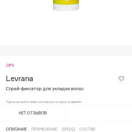
Подарки
Tom Ford
HFC
Для дома
Angiopharm
Техника
KIKO Milano
Estée Lauder
Clarins
0 - 9
20%
Levrana
100BON
22|11
Спрей-фиксатор для укладки волос
*Цена на сайте может отличаться от цены в офлайн
A
НЕТ ОТЗЫВОВ
Acqua di Parma
Acque di Italia
ОПИСАНИЕ
ПРИМЕНЕНИЕ
БРЕНД
СОСТАВ