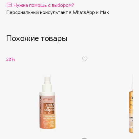
Нужна помощь с выбором?
Подходит для всех типов волос.
Apagard
Персональный консультант в WhatsApp и Max
Aravia Professional
Arcadia
Archetype
Похожие товары
Architect Demidoff
ARIVE MAKEUP
20%
Art&Fact
Art-Visage
Artdeco
Astra
Atelier Rebul
Augustinus Bader
Aveda
Avene