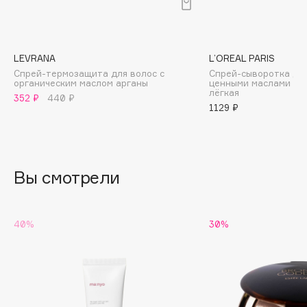
B
Babor
Baffy
LEVRANA
L’OREAL PARIS
Спрей-термозащита для волос с
Спрей-сыворотка для
Balmain Hair Couture
ЭКСКЛЮЗИВ
органическим маслом арганы
ценными маслами ма
лёгкая
Banderas
352 ₽
440 ₽
1129 ₽
Basicare
Batiste
Beauty Bomb
Вы смотрели
Beauty Pati
Beautyblades
НОВИНКА
beautyblender
40%
30%
Bebble
Beverly Hills Polo Club
Biodance
Bioderma