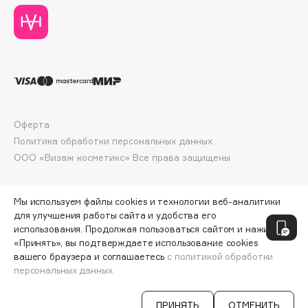
Deonica
Dessange
Dior
Divage
Dolce & Gabbana
Dolomit
Оферта
Dorco
Политика обработки персональных данных
DP Daily Perfection
ООО «Визаж косметикс» Все права защищены
Dr. Vranjes Firenze
Dr.Althea
Мы используем файлы cookies и технологии веб-аналитики
Dr.Ceuracle
для улучшения работы сайта и удобства его
Dr.Jart+
использования. Продолжая пользоваться сайтом и нажимая
DSD de Luxe
«Принять», вы подтверждаете использование cookies
вашего браузера и соглашаетесь
с политикой обработки
Dyson
персональных данных.
СООБЩИТЬ О ПОСТУПЛЕНИИ
496 ₽
ПРИНЯТЬ
ОТМЕНИТЬ