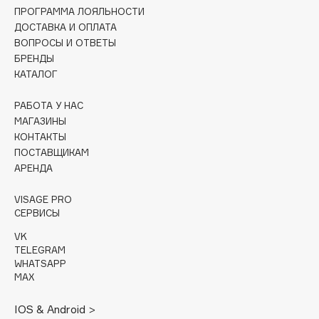
Collagenina
ПРОГРАММА ЛОЯЛЬНОСТИ
ДОСТАВКА И ОПЛАТА
Consly
ВОПРОСЫ И ОТВЕТЫ
Corimo
БРЕНДЫ
CosRX
КАТАЛОГ
Cottolina
РАБОТА У НАС
Crescina
МАГАЗИНЫ
Cunzite
КОНТАКТЫ
Curaprox
ПОСТАВЩИКАМ
АРЕНДА
D
VISAGE PRO
СЕРВИСЫ
d'Alba
VK
TELEGRAM
DABO
WHATSAPP
DARLING*
MAX
Darphin
IOS & Android >
Davines