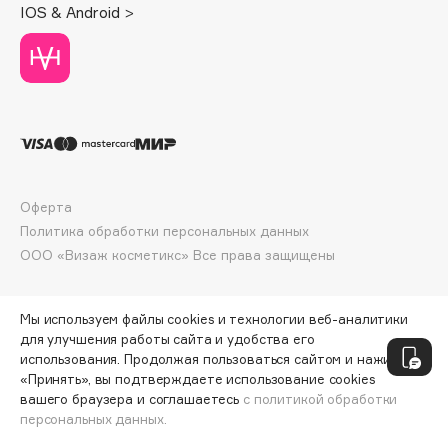
IOS & Android >
Deonica
Dessange
Dior
Divage
Dolce & Gabbana
Dolomit
Dorco
Оферта
DP Daily Perfection
Политика обработки персональных данных
Dr. Vranjes Firenze
ООО «Визаж косметикс» Все права защищены
Dr.Althea
Dr.Ceuracle
Мы используем файлы cookies и технологии веб-аналитики
Dr.Jart+
для улучшения работы сайта и удобства его
DSD de Luxe
использования. Продолжая пользоваться сайтом и нажимая
«Принять», вы подтверждаете использование cookies
Dyson
вашего браузера и соглашаетесь
с политикой обработки
персональных данных.
ДОБАВИТЬ В КОРЗИНУ
492 ₽
656 ₽