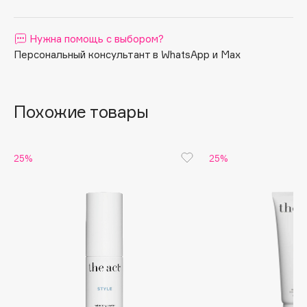
Apagard
Aravia Professional
Нужна помощь с выбором?
Персональный консультант в WhatsApp и Max
Arcadia
Archetype
Architect Demidoff
Похожие товары
ARIVE MAKEUP
Art&Fact
Art-Visage
25%
25%
Artdeco
Astra
Atelier Rebul
Augustinus Bader
Aveda
Avene