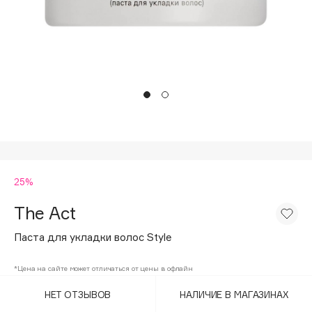
Подарки
Tom Ford
HFC
Для дома
Angiopharm
Техника
KIKO Milano
Estée Lauder
Clarins
0 - 9
25%
100BON
22|11
The Act
Паста для укладки волос Style
A
*Цена на сайте может отличаться от цены в офлайн
Acqua di Parma
НЕТ ОТЗЫВОВ
НАЛИЧИЕ В МАГАЗИНАХ
Acque di Italia