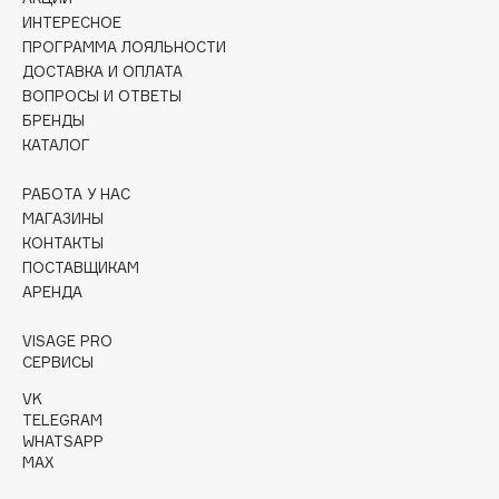
Collagenina
ИНТЕРЕСНОЕ
Consly
ПРОГРАММА ЛОЯЛЬНОСТИ
ДОСТАВКА И ОПЛАТА
Corimo
ВОПРОСЫ И ОТВЕТЫ
CosRX
БРЕНДЫ
Cottolina
КАТАЛОГ
Crescina
РАБОТА У НАС
Cunzite
МАГАЗИНЫ
Curaprox
КОНТАКТЫ
ПОСТАВЩИКАМ
АРЕНДА
D
VISAGE PRO
d'Alba
СЕРВИСЫ
DABO
VK
TELEGRAM
DARLING*
WHATSAPP
Darphin
MAX
Davines