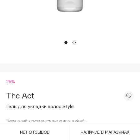
Подарки
Tom Ford
HFC
Для дома
Angiopharm
Техника
KIKO Milano
Estée Lauder
Clarins
0 - 9
25%
100BON
22|11
The Act
Гель для укладки волос Style
A
*Цена на сайте может отличаться от цены в офлайн
Acqua di Parma
НЕТ ОТЗЫВОВ
НАЛИЧИЕ В МАГАЗИНАХ
Acque di Italia