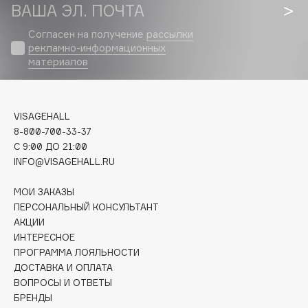
Biomed
ВАША ЭЛ. ПОЧТА
Biorepair
Согласен на получение
рассылки
Blanx
рекламно-информационных
материалов
Blistex
BLOME
Boadicea The Victorious
VISAGEHALL
Bobbi Brown
8-800-700-33-37
BOOMSHOP
C 9:00 ДО 21:00
BORK
INFO@VISAGEHALL.RU
Brunello Cucinelli
МОИ ЗАКАЗЫ
Bvlgari
ПЕРСОНАЛЬНЫЙ КОНСУЛЬТАНТ
by TERRY
АКЦИИ
BY WISHTREND
ИНТЕРЕСНОЕ
ПРОГРАММА ЛОЯЛЬНОСТИ
Byredo
ДОСТАВКА И ОПЛАТА
ВОПРОСЫ И ОТВЕТЫ
БРЕНДЫ
C