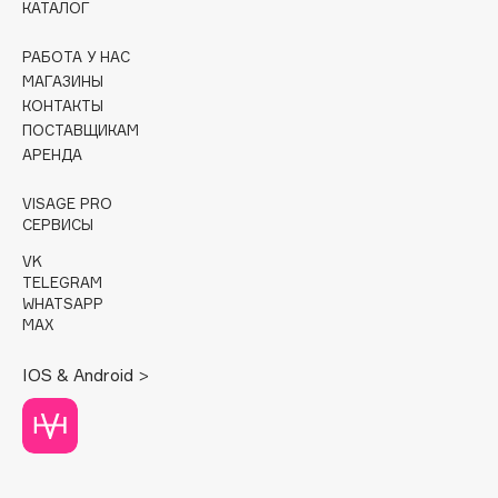
КАТАЛОГ
Cadence
РАБОТА У НАС
Capelli Dorati
МАГАЗИНЫ
Carbon Theory
КОНТАКТЫ
ПОСТАВЩИКАМ
Carmex
АРЕНДА
Carolina Herrera
Catrice
VISAGE PRO
СЕРВИСЫ
Celimax
Cettua
VK
TELEGRAM
Chupa Chups
WHATSAPP
Clarette
MAX
Clarins
IOS & Android >
Clarins Precious
НОВИНКА
Clinique
Clive Christian
Club De Nuit