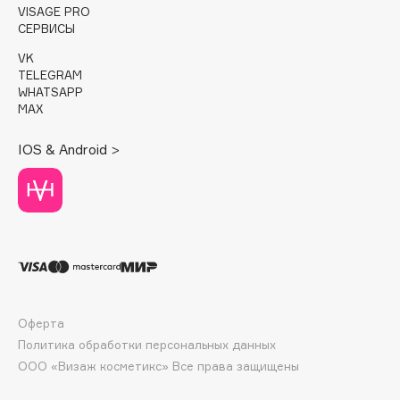
E
VISAGE PRO
СЕРВИСЫ
Eat My
VK
Ecolatier
TELEGRAM
WHATSAPP
Ecotools
MAX
EGIA
Eigshow
IOS & Android >
Elemis
Elian Russia
Elie Saab
Ella Bartsueva Brushes
EMBRACE Haircare
Emmanuelle Jane
Enough
Оферта
EpilProfi
Политика обработки персональных данных
ООО «Визаж косметикс» Все права защищены
Erborian
Essence