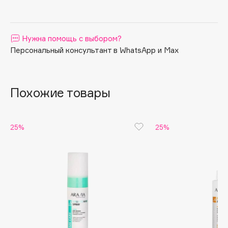
Apagard
Aravia Professional
Нужна помощь с выбором?
Arcadia
Персональный консультант в WhatsApp и Max
Archetype
Architect Demidoff
ARIVE MAKEUP
Похожие товары
Art&Fact
Art-Visage
Artdeco
25%
25%
Astra
Atelier Rebul
Augustinus Bader
Aveda
Avene