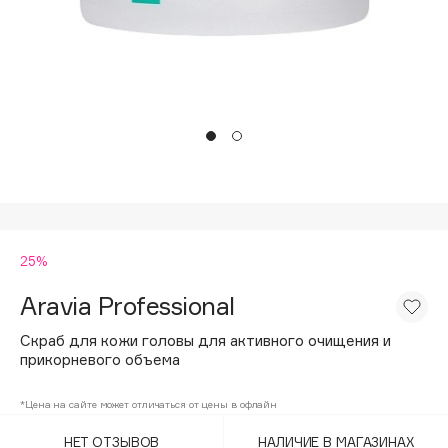
Подарки
Tom Ford
HFC
Для дома
Angiopharm
Техника
KIKO Milano
Estée Lauder
Clarins
0 - 9
25%
100BON
22|11
Aravia Professional
Скраб для кожи головы для активного очищения и
A
прикорневого объема
Acqua di Parma
*Цена на сайте может отличаться от цены в офлайн
Acque di Italia
НЕТ ОТЗЫВОВ
НАЛИЧИЕ В МАГАЗИНАХ