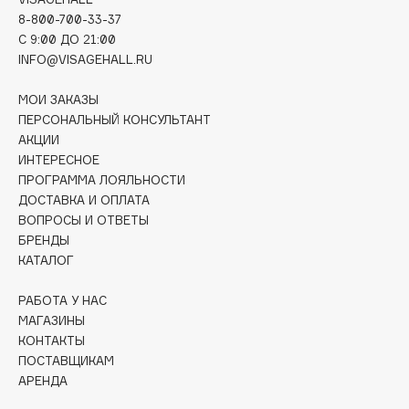
Deonica
8-800-700-33-37
C 9:00 ДО 21:00
Dessange
INFO@VISAGEHALL.RU
Dior
Divage
МОИ ЗАКАЗЫ
Dolce & Gabbana
ПЕРСОНАЛЬНЫЙ КОНСУЛЬТАНТ
АКЦИИ
Dolomit
ИНТЕРЕСНОЕ
Dorco
ПРОГРАММА ЛОЯЛЬНОСТИ
DP Daily Perfection
ДОСТАВКА И ОПЛАТА
Dr. Vranjes Firenze
ВОПРОСЫ И ОТВЕТЫ
БРЕНДЫ
Dr.Althea
КАТАЛОГ
Dr.Ceuracle
Dr.Jart+
РАБОТА У НАС
МАГАЗИНЫ
DSD de Luxe
КОНТАКТЫ
Dyson
ПОСТАВЩИКАМ
АРЕНДА