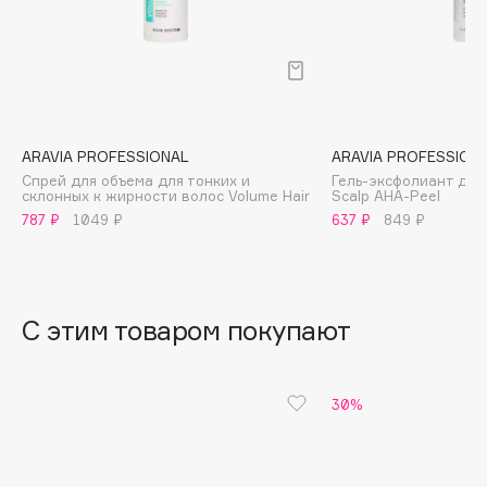
B
Babor
Baffy
Balmain Hair Couture
ЭКСКЛЮЗИВ
Banderas
ARAVIA PROFESSIONAL
ARAVIA PROFESSION
Спрей для объема для тонких и
Гель-эксфолиант для
Basicare
склонных к жирности волос Volume Hair
Scalp AHA-Peel
Batiste
787 ₽
1049 ₽
637 ₽
849 ₽
Beauty Bomb
Beauty Pati
Beautyblades
НОВИНКА
С этим товаром покупают
beautyblender
Bebble
Beverly Hills Polo Club
30%
Biodance
Bioderma