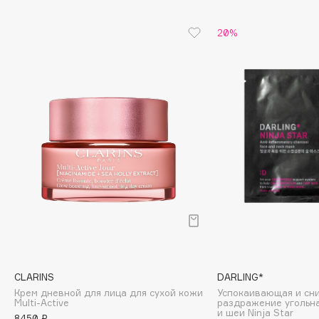
Cadence
20%
Capelli Dorati
Carbon Theory
Carmex
Carolina Herrera
Catrice
Celimax
Cettua
Chupa Chups
Clarette
Clarins
Clarins Precious
НОВИНКА
Clinique
CLARINS
DARLING*
Clive Christian
Крем дневной для лица для сухой кожи
Успокаивающая и с
Multi-Active
раздражение угольна
Club De Nuit
и шеи Ninja Star
8450 ₽