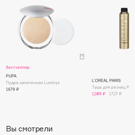
Biomed
Biorepair
Blanx
Blistex
BLOME
Boadicea The Victorious
Bobbi Brown
BOOMSHOP
бестселлер
BORK
PUPA
Brunello Cucinelli
L’OREAL PARIS
Пудра запеченная Luminys
Bvlgari
Тушь для ресниц Pan
1679 ₽
1209 ₽
1727 ₽
by TERRY
BY WISHTREND
Byredo
Вы смотрели
C