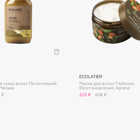
Dr.Althea
Dr.Ceuracle
Dr.Jart+
DSD de Luxe
Dyson
ECOLATIER
я сухих волос Питательный
Маска для волос Глубокое
Мальва
Восстановление Agrana
 ₽
323 ₽
430 ₽
Estée Lauder
Etat Pur
Etude House
Etude organix