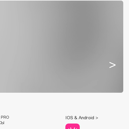
E PRO
IOS & Android >
СЫ