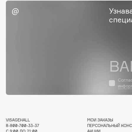
EGIA
EpilProfi
Узнав
Eigshow
Erborian
специ
Elemis
Essence
Elian Russia
Essential Parfums Paris
Elie Saab
Estrâde
ВА
F
Согла
FANE
Flipper
инфор
Farmstay
FLOEMA
Felce Azzurra
Floraïku
Fillerina
Forlle'd
ЭКСКЛЮЗИВ
Fiona Franchimon
VISAGEHALL
МОИ ЗАКАЗЫ
8-800-700-33-37
ПЕРСОНАЛЬНЫЙ КОНС
C 9:00 ДО 21:00
АКЦИИ