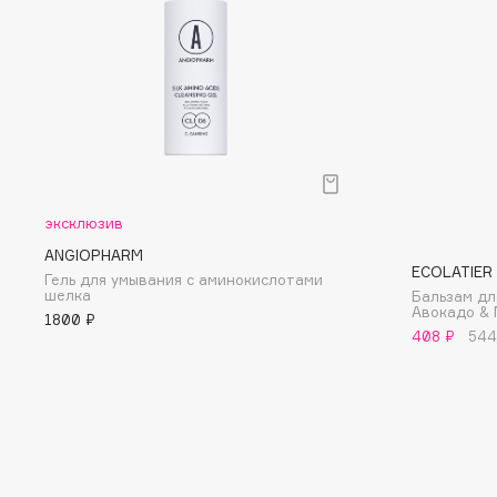
D
d'Alba
Dior
DABO
Divage
DARLING*
Dolce & Gabbana
Darphin
Dolomit
Davines
Dorco
Deonica
DP Daily Perfection
эксклюзив
Dessange
Dr. Vranjes Firenze
ANGIOPHARM
ECOLATIER
Гель для умывания с аминокислотами
шелка
Бальзам дл
Авокадо & 
1800 ₽
408 ₽
544
E
Eat My
Ella Bartsueva Brushes
Ecolatier
EMBRACE Haircare
Ecotools
Emmanuelle Jane
EGG
Enough