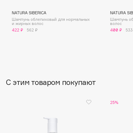
BLOME
NATURA SIBERICA
NATURA SI
Шампунь облепиховый для нормальных
Шампунь об
и жирных волос
волос
422 ₽
562 ₽
400 ₽
533
C
Cadence
Chupa Chups
Capelli Dorati
Clarette
Carbon Theory
Clarins
Carmex
Clarins Precious
Carolina Herrera
Clinique
С этим товаром покупают
Catrice
Clive Christian
Celimax
Club De Nuit
25%
Cettua
Collagenina