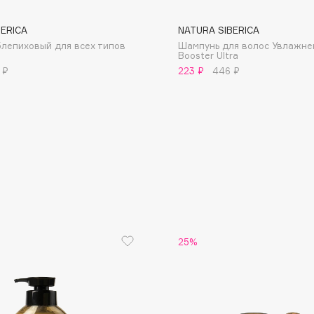
BERICA
NATURA SIBERICA
лепиховый для всех типов
Шампунь для волос Увлажне
Booster Ultra
 ₽
223 ₽
446 ₽
Consly
Corimo
CosRX
Cottolina
Crescina
Cunzite
Curaprox
25%