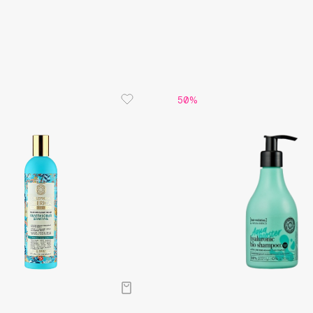
Aveda
Avene
50%
Boadicea The Victorious
Bobbi Brown
BOOMSHOP
BORK
Brunello Cucinelli
Bvlgari
by TERRY
BY WISHTREND
Byredo