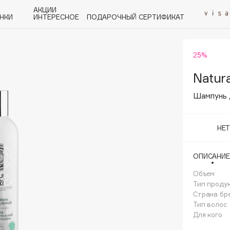
АКЦИИ
НКИ
ИНТЕРЕСНОЕ
ПОДАРОЧНЫЙ СЕРТИФИКАТ
25%
P
Q
R
S
T
U
V
W
Y
Z
А - Я
Natura
Шампунь 
НЕ
Angiopharm
ОПИСАНИЕ
KIKO Milano
Объем
Estée Lauder
Тип проду
Clarins
Страна бр
Тип волос
Для кого