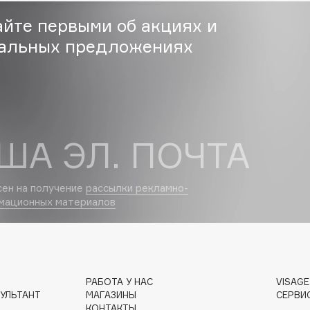
Eva Mosaic
айте первыми об акциях и
Ex Nihilo
альных предложениях
EXOARI L
ША ЭЛ. ПОЧТА
сен на получение
рассылки рекламно-
Fragrance Du Bois
мационных материалов
Frederic Malle
Frudia
Funny Organix
РАБОТА У НАС
VISAG
УЛЬТАНТ
МАГАЗИНЫ
СЕРВИ
КОНТАКТЫ