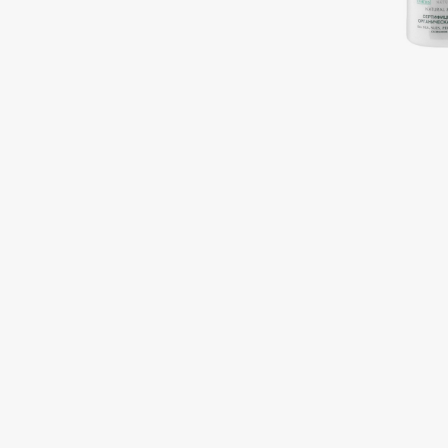
Подарки
0 - 9
Для дома
100BON
22|11
Техника
A
Acqua di Parma
Amina Daudova Brushes
Acque di Italia
Amouage
Adele for you
Amuleto Di Casa
Advante
Angiopharm
ЭКСКЛЮЗИВ
ЭКСКЛЮЗИВ
Aesop
Annbeauty
Age Stop
Anua
ЭКСКЛЮЗИВ
Apadent
AHFA Cosmetics
Apagard
Ajmal