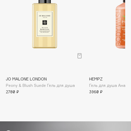
Biomed
Biorepair
Blanx
Blistex
BLOME
Boadicea The Victorious
Bobbi Brown
BOOMSHOP
BORK
Brunello Cucinelli
JO MALONE LONDON
HEMPZ
Bvlgari
Peony & Blush Suede Гель для душа
Гель для душа Анана
by TERRY
2780 ₽
3960 ₽
BY WISHTREND
Byredo
C