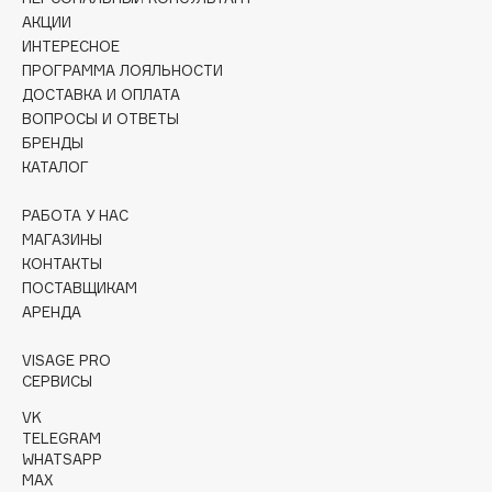
Collagenina
АКЦИИ
Consly
ИНТЕРЕСНОЕ
ПРОГРАММА ЛОЯЛЬНОСТИ
Corimo
ДОСТАВКА И ОПЛАТА
CosRX
ВОПРОСЫ И ОТВЕТЫ
Cottolina
БРЕНДЫ
Crescina
КАТАЛОГ
Cunzite
РАБОТА У НАС
Curaprox
МАГАЗИНЫ
КОНТАКТЫ
ПОСТАВЩИКАМ
D
АРЕНДА
d'Alba
VISAGE PRO
СЕРВИСЫ
DABO
DARLING*
VK
TELEGRAM
Darphin
WHATSAPP
Davines
MAX