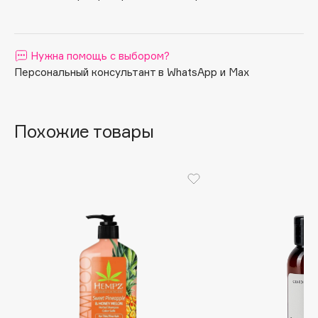
Apagard
Aravia Professional
Нужна помощь с выбором?
Arcadia
Персональный консультант в WhatsApp и Max
Archetype
Architect Demidoff
ARIVE MAKEUP
Похожие товары
Art&Fact
Art-Visage
Artdeco
Astra
Atelier Rebul
Augustinus Bader
Aveda
Avene