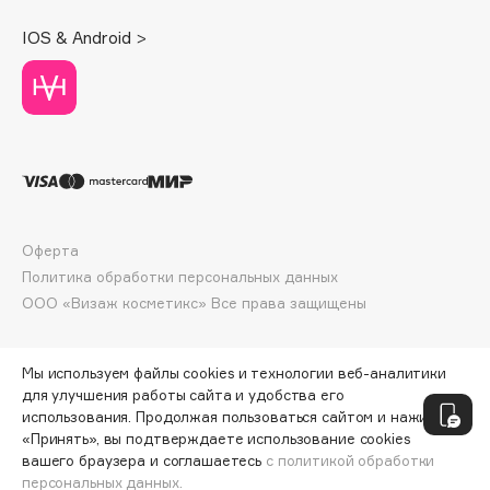
Deonica
IOS & Android >
Dessange
Dior
Divage
Dolce & Gabbana
Dolomit
Dorco
DP Daily Perfection
Оферта
Dr. Vranjes Firenze
Политика обработки персональных данных
Dr.Althea
ООО «Визаж косметикс» Все права защищены
Dr.Ceuracle
Dr.Jart+
Мы используем файлы cookies и технологии веб-аналитики
DSD de Luxe
для улучшения работы сайта и удобства его
Dyson
использования. Продолжая пользоваться сайтом и нажимая
«Принять», вы подтверждаете использование cookies
вашего браузера и соглашаетесь
с политикой обработки
персональных данных.
ДОБАВИТЬ В КОРЗИНУ
4440 ₽