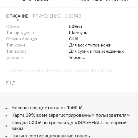
Adele for you
Финал лета
Advante
ЭКСКЛЮЗИВ
ОПИСАНИЕ
ПРИМЕНЕНИЕ
СОСТАВ
1 АВГ - 31 АВГ
Aesop
Объем
500мл
Age Stop
Тип продукта
Шампунь
ЭКСКЛЮЗИВ
Страна бренда
США
AHFA Cosmetics
Тип кожи
Для всех типов кожи
Ajmal
Тип волос
Для сухих и поврежденных
Для кого
Унисекс
Alix Avien
Allies of Skin
Бережное очищение без сульфатов и фталатов.
AMAN
Питательная, увлажняющая и смягчающая формула для
поврежденных и окрашенных волос. Содержит
ЕЩЁ
Amina Daudova Brushes
растительный биотин и сок алоэ вера для уменьшения
Amouage
ломкости и сохранения влаги в волосах.Сохраняет цвет
окрашенных волос. Веган.
Amuleto Di Casa
Бесплатная доставка от 1500 ₽
Angiopharm
ЭКСКЛЮЗИВ
Карта 10% всем зарегистрированным пользователям
Annbeauty
Скидка 500 ₽ по промокоду VISAGEHALL на первый
Anua
заказ
Только сертифицированные товары
Apadent