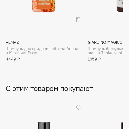
B
Babor
Baffy
Balmain Hair Couture
ЭКСКЛЮЗИВ
Banderas
HEMPZ
GIARDINO MAGICO
Шампунь для придания объема Ананас
Шампунь бессульфат
Basicare
и Медовая Дыня
шелка Tonka, vanilla,
Batiste
4440 ₽
1950 ₽
Beauty Bomb
Beauty Pati
Beautyblades
НОВИНКА
С этим товаром покупают
beautyblender
Bebble
Beverly Hills Polo Club
Biodance
Bioderma