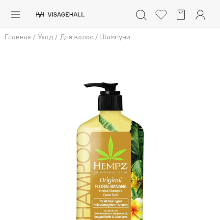
Каталог
Главная
/
Уход
/
Для волос
/
Шампуни
Аутлет
0 - 9
A
B
C
D
E
F
G
H
I
J
K
L
M
N
O
P
Q
R
S
Солнечная линия
Макияж
ПОПУЛЯРНЫЕ
Уход
Ароматы
Dior
Nashi Argan
Азия
d'Alba
Для мужчин
Zielinski & Rozen
SHIKstudio
Детям
Romanovamakeup