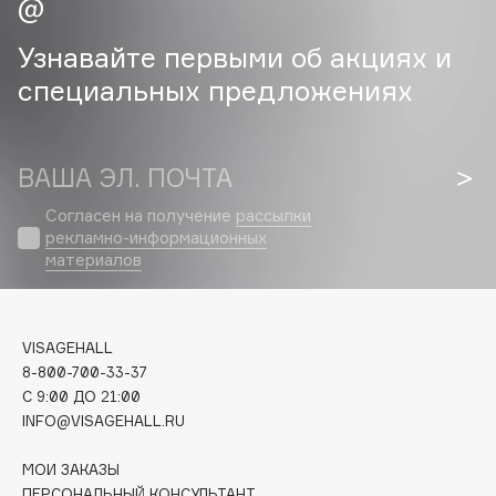
Cadence
Узнавайте первыми об акциях и
Capelli Dorati
специальных предложениях
Carbon Theory
Carmex
Carolina Herrera
ВАША ЭЛ. ПОЧТА
Catrice
Согласен на получение
рассылки
Celimax
рекламно-информационных
материалов
Cettua
Chupa Chups
Clarette
VISAGEHALL
Clarins
8-800-700-33-37
Clarins Precious
C 9:00 ДО 21:00
Clinique
INFO@VISAGEHALL.RU
Clive Christian
МОИ ЗАКАЗЫ
Club De Nuit
ПЕРСОНАЛЬНЫЙ КОНСУЛЬТАНТ