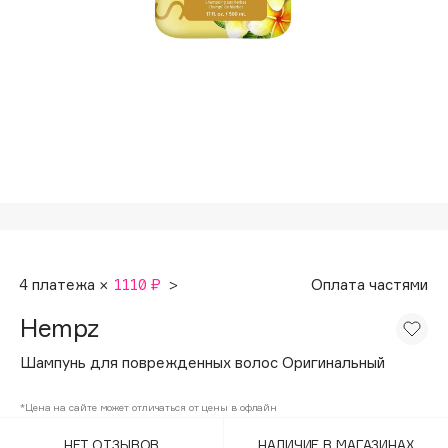
Подарки
Tom Ford
HFC
Для дома
Angiopharm
Техника
KIKO Milano
Estée Lauder
Clarins
0 - 9
100BON
4 платежа ×
1110 ₽
>
Оплата частями
22|11
Hempz
A
Шампунь для поврежденных волос Оригинальный
Acqua di Parma
*Цена на сайте может отличаться от цены в офлайн
Acque di Italia
НЕТ ОТЗЫВОВ
НАЛИЧИЕ В МАГАЗИНАХ