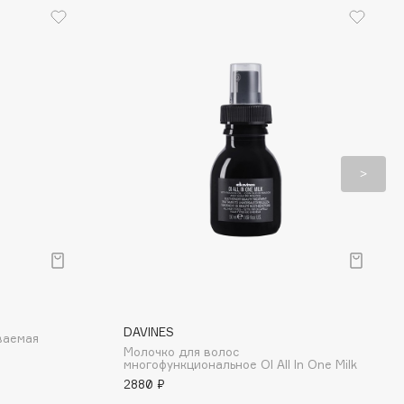
DAVINES
ваемая
Молочко для волос
многофункциональное OI All In One Milk
2880 ₽