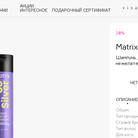
АКЦИИ
НКИ
ИНТЕРЕСНОЕ
ПОДАРОЧНЫЙ СЕРТИФИКАТ
20%
P
Q
R
S
T
U
V
W
Y
Z
А - Я
Matrix
Шампунь 
нежелате
НЕ
Angiopharm
KIKO Milano
ОПИСАНИЕ
Estée Lauder
Объем
Clarins
Тип проду
Страна бр
Тип волос
Для кого