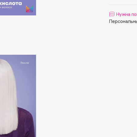
Aveda
Avene
Нужна по
Персональны
Boadicea The Victorious
Bobbi Brown
BOOMSHOP
BORK
Brunello Cucinelli
Bvlgari
by TERRY
BY WISHTREND
Byredo