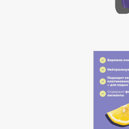
Подарки
0 - 9
Для дома
100BON
22|11
Техника
A
Acqua di Parma
Amina Daudova Brushes
Acque di Italia
Amouage
Adele for you
Amuleto Di Casa
Advante
Angiopharm
ЭКСКЛЮЗИВ
ЭКСКЛЮЗИВ
Aesop
Annbeauty
Age Stop
Anua
ЭКСКЛЮЗИВ
Apadent
AHFA Cosmetics
Apagard
Ajmal