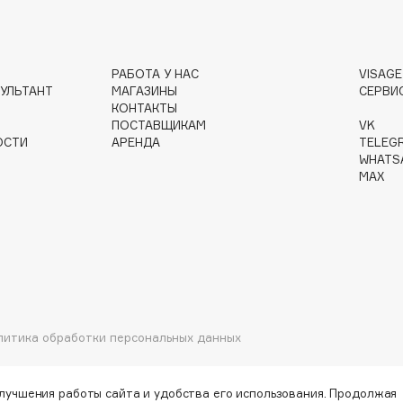
РАБОТА У НАС
VISAG
УЛЬТАНТ
МАГАЗИНЫ
СЕРВИ
Institute Estelare
КОНТАКТЫ
ПОСТАВЩИКАМ
VK
Instytutum
ОСТИ
АРЕНДА
TELEG
invisibobble
WHATS
MAX
IS Clinical
Jo Malone London
литика обработки персональных данных
Juliette Has A Gun
Juvena
улучшения работы сайта и удобства его использования. Продолжая