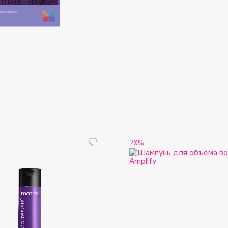
Consly
Corimo
CosRX
Cottolina
Crescina
20%
Cunzite
Curaprox