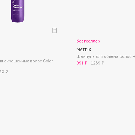
Dr.Althea
Dr.Ceuracle
Dr.Jart+
DSD de Luxe
бестселлер
Dyson
MATRIX
Шампунь для объёма волос Hi
я окрашенных волос Color
991 ₽
1239 ₽
00 ₽
Estée Lauder
Etat Pur
Etude House
Etude organix