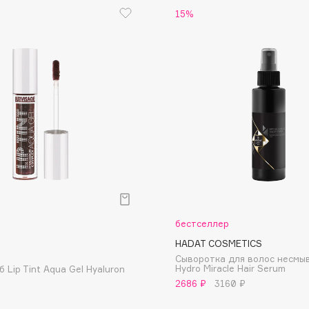
15%
Eva Mosaic
Ex Nihilo
EXOARI L
Fragrance Du Bois
Frederic Malle
бестселлер
Frudia
HADAT COSMETICS
Funny Organix
Сыворотка для волос несмы
Hydro Miracle Hair Serum
б Lip Tint Aqua Gel Hyaluron
2686 ₽
3160 ₽