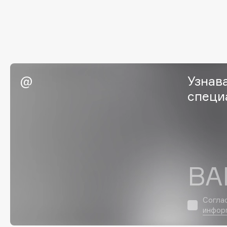
G
Garnier
Giardino Magico
Gecko
Gillette
Geltek
Givenchy
Узнав
Genosys
Global Keratin
ЭКСКЛЮЗИВ
специ
Global White
Geomar
H
ВА
Hadat Cosmetics
HELIBEAUTY
Hamis
Hempz
Согла
Hapica
HFC
инфор