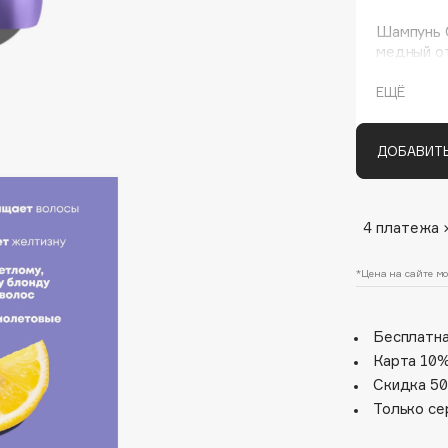
Шампунь C
медный о
блондиров
ЕЩЁ
ДОБАВИТЬ
Architect Demidoff
4 платежа 
ARIVE MAKEUP
*Цена на сайте мо
Art&Fact
Art-Visage
Бесплатна
Artdeco
Карта 10%
Astra
Скидка 50
Atelier Rebul
Только се
Augustinus Bader