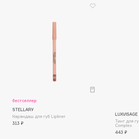
EGIA
EpilProfi
Eigshow
Erborian
Elemis
Essence
Elian Russia
Essential Parfums Paris
Elie Saab
Estrâde
F
FANE
Flipper
Farmstay
FLOEMA
бестселлер
Felce Azzurra
Floraïku
STELLARY
Fillerina
Forlle'd
LUXVISAGE
ЭКСКЛЮЗИВ
Карандаш для губ Lipliner
Тинт для гу
Fiona Franchimon
313 ₽
Complex
443 ₽