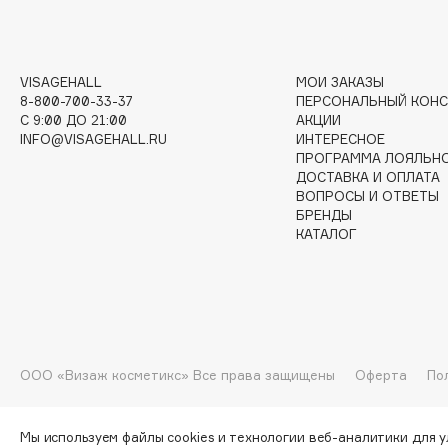
I
VISAGEHALL
МОИ ЗАКАЗЫ
8-800-700-33-37
ПЕРСОНАЛЬНЫЙ КОНС
I Love My Hair
INGLOT
C 9:00 ДО 21:00
АКЦИИ
INFO@VISAGEHALL.RU
ИНТЕРЕСНОЕ
Iceberg
Initio
ПРОГРАММА ЛОЯЛЬН
Icon Skin
Insight Professional
ДОСТАВКА И ОПЛАТА
ВОПРОСЫ И ОТВЕТЫ
Influence Beauty
Institut Esthederm
БРЕНДЫ
КАТАЛОГ
J
James Read
Janeke
ООО «Визаж косметикс» Все права защищены
Оферта
По
Jan Marini
Jimmy Choo
ЭКСКЛЮЗИВ
JMsolution
Jane Iredale
Мы используем файлы cookies и технологии веб-аналитики для 