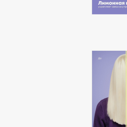
Aravia Professional
Alix Avien
Arcadia
Allies of Skin
Archetype
AMAN
B
Babor
beautyblender
Baffy
Bebble
Balmain Hair Couture
Beverly Hills Polo Club
ЭКСКЛЮЗИВ
Biodance
Banderas
Bioderma
Basicare
Biomed
Batiste
Biorepair
Beauty Bomb
Blanx
Beauty Pati
Blistex
Beautyblades
НОВИНКА