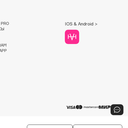
E PRO
IOS & Android >
СЫ
RAM
APP