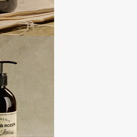
Consly
Corimo
CosRX
Cottolina
Crescina
Cunzite
Curaprox