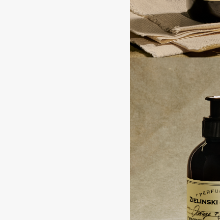
BLOME
C
Cadence
Chupa Chups
Capelli Dorati
Clarette
Carbon Theory
Clarins
Carmex
Clarins Precious
НОВИНКА
Carolina Herrera
Clinique
Catrice
Clive Christian
Celimax
Club De Nuit
Cettua
Collagenina