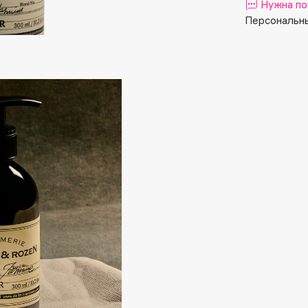
Aveda
Нужна по
Персональны
Avene
Boadicea The Victorious
Bobbi Brown
BOOMSHOP
BORK
Brunello Cucinelli
Bvlgari
by TERRY
BY WISHTREND
Byredo