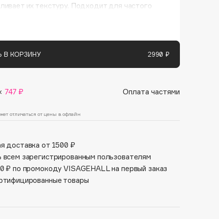
Финал лета
ливает их текстуру. Подходит для частого
Парфюм для тебя
ания. Для всех типов волос.
1 АВГ - 31 АВГ
5 АВГ - 9 АВГ
 В КОРЗИНУ
2990 ₽
×
747 ₽
Оплата частями
жет отличаться от цены в офлайн
я доставка от 1500 ₽
 всем зарегистрированным пользователям
0 ₽ по промокоду VISAGEHALL на первый заказ
ртифицированные товары