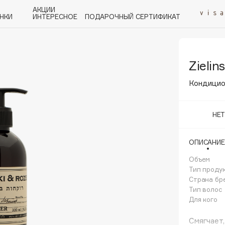
АКЦИИ
НКИ
ИНТЕРЕСНОЕ
ПОДАРОЧНЫЙ СЕРТИФИКАТ
Zielin
P
Q
R
S
T
U
V
W
Y
Z
А - Я
Кондицио
НЕ
ОПИСАНИЕ
Angiopharm
KIKO Milano
Объем
Тип проду
Estée Lauder
Страна бр
Clarins
Тип волос
Для кого
Смягчает,