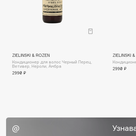
EGIA
EpilProfi
Eigshow
Erborian
Elemis
Essence
Elian Russia
Essential Parfums Paris
Elie Saab
Estrâde
ZIELINSKI & ROZEN
ZIELINSKI 
Кондиционер для волос Черный Перец,
Кондиционе
Ветивер, Нероли, Амбра
2990 ₽
F
2990 ₽
FANE
Flipper
Farmstay
FLOEMA
Felce Azzurra
Floraïku
Fillerina
Forlle'd
ЭКСКЛЮЗИВ
Fiona Franchimon
Узнав