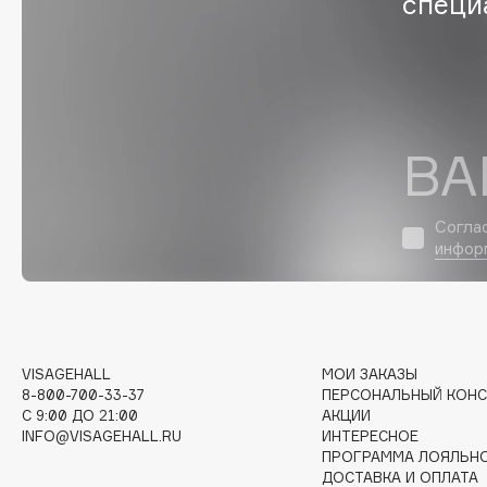
специ
G
Garnier
Giardino Magico
Gecko
Gillette
ВА
Geltek
Givenchy
Genosys
Global Keratin
ЭКСКЛЮЗИВ
Global White
Geomar
Согла
инфор
H
VISAGEHALL
МОИ ЗАКАЗЫ
Hadat Cosmetics
HELIBEAUTY
8-800-700-33-37
ПЕРСОНАЛЬНЫЙ КОНС
Hamis
Hempz
C 9:00 ДО 21:00
АКЦИИ
INFO@VISAGEHALL.RU
ИНТЕРЕСНОЕ
Hapica
HFC
ПРОГРАММА ЛОЯЛЬН
ДОСТАВКА И ОПЛАТА