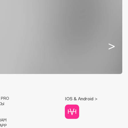
E PRO
IOS & Android >
СЫ
RAM
APP