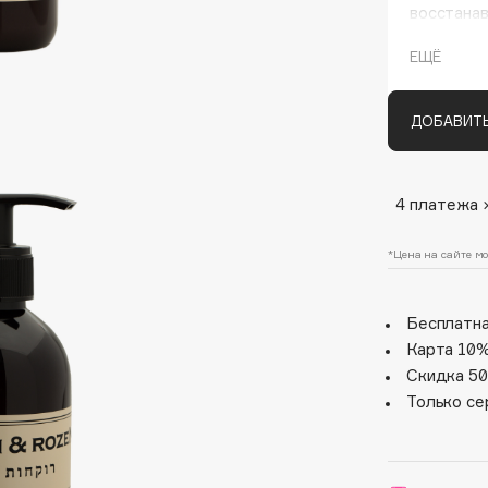
восстанав
использов
ЕЩЁ
ДОБАВИТЬ
4 платежа 
Architect Demidoff
*Цена на сайте мо
ARIVE MAKEUP
Art&Fact
Бесплатна
Art-Visage
Карта 10%
Artdeco
Скидка 50
Astra
Только се
Atelier Rebul
Augustinus Bader