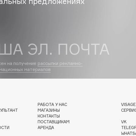
альных предложениях
Gourmandise
Grace Day
ША ЭЛ. ПОЧТА
Guerlain
Guess
сен на получение
рассылки рекламно-
мационных материалов
РАБОТА У НАС
VISAG
Holika Holika
УЛЬТАНТ
МАГАЗИНЫ
СЕРВИ
Holly Polly
КОНТАКТЫ
ПОСТАВЩИКАМ
VK
Holy Land
ОСТИ
АРЕНДА
TELEG
WHATS