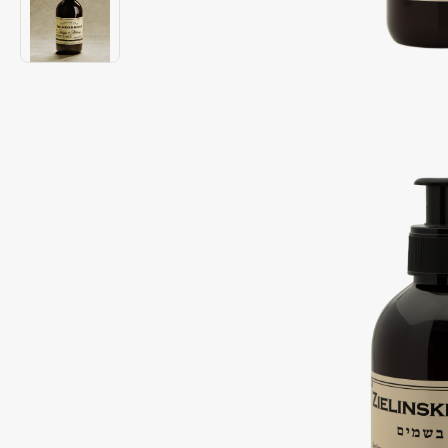
Подарки
0 - 9
Для дома
100BON
22|11
Техника
A
Acqua di Parma
Amina Daudova Brushes
Acque di Italia
Amouage
Adele for you
Amuleto Di Casa
Advante
Angiopharm
ЭКСКЛЮЗИВ
ЭКСКЛЮЗИВ
Aesop
Annbeauty
Age Stop
Anua
ЭКСКЛЮЗИВ
Apadent
AHFA Cosmetics
Apagard
Ajmal