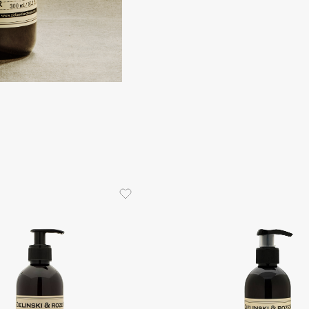
Dr.Althea
Dr.Ceuracle
Dr.Jart+
DSD de Luxe
Dyson
Estée Lauder
Etat Pur
Etude House
Etude organix