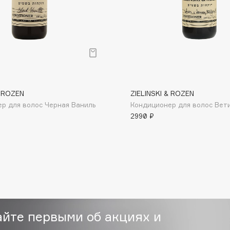
Eva Mosaic
Ex Nihilo
EXOARI L
& ROZEN
ZIELINSKI & ROZEN
р для волос Черная Ваниль
Кондиционер для волос Вет
2990 ₽
Fragrance Du Bois
Frederic Malle
Frudia
Funny Organix
айте первыми об акциях и