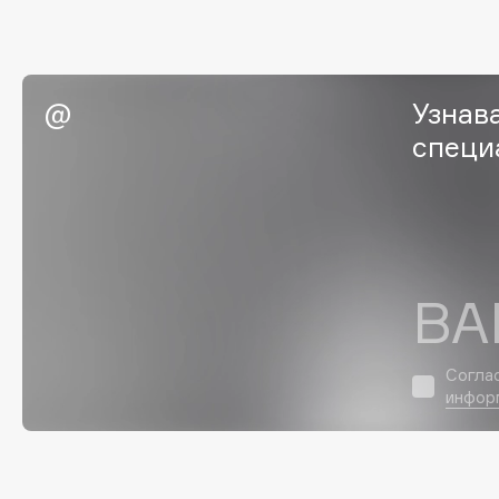
Eigshow
EpilProfi
Elemis
Erborian
Elian Russia
Essence
Узнав
Elie Saab
Essential Parfums Paris
специ
F
FANE
Flipper
ВА
Farmstay
FLOEMA
Felce Azzurra
Floraïku
Согла
Fillerina
Forlle'd
инфор
ЭКСКЛЮЗИВ
Fiona Franchimon