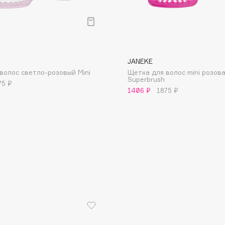
JANEKE
волос светло-розовый Mini
Щетка для волос mini розов
Consly
Superbrush
75 ₽
1406 ₽
1875 ₽
Corimo
CosRX
Cottolina
Crescina
Cunzite
Curaprox