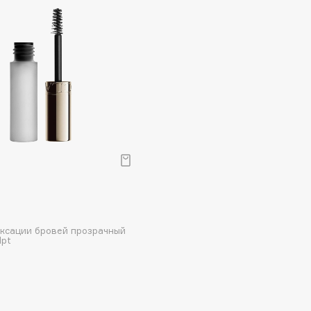
Dr.Althea
Dr.Ceuracle
Dr.Jart+
DSD de Luxe
Dyson
иксации бровей прозрачный
lpt
Estrâde
Estée Lauder
Etat Pur
Etude House