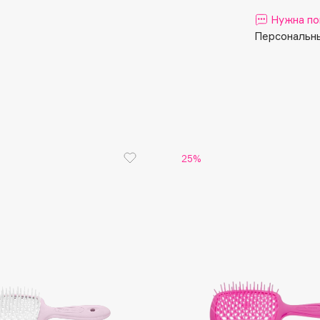
Aveda
Нужна по
Avene
Персональны
Boadicea The Victorious
25%
Bobbi Brown
BOOMSHOP
BORK
Brunello Cucinelli
Bvlgari
by TERRY
BY WISHTREND
Byredo