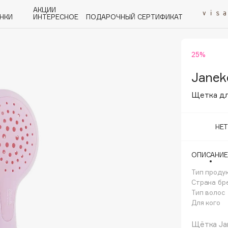
АКЦИИ
НКИ
ИНТЕРЕСНОЕ
ПОДАРОЧНЫЙ СЕРТИФИКАТ
25%
P
Q
R
S
T
U
V
W
Y
Z
А - Я
Janek
Щетка для
НЕ
Angiopharm
ОПИСАНИЕ
KIKO Milano
Тип проду
Estée Lauder
Страна бр
Clarins
Тип волос
Для кого
Щётка Jan