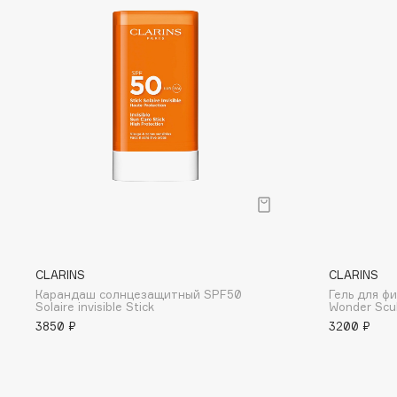
D
d'Alba
Dior
DABO
Divage
DARLING*
Dolce & Gabbana
Darphin
Dolomit
Davines
Dorco
Deonica
DP Daily Perfection
Dessange
Dr. Vranjes Firenze
CLARINS
CLARINS
E
Карандаш солнцезащитный SPF50
Гель для ф
Solaire invisible Stick
Wonder Scu
Eat My
Ella Bartsueva Brushes
3850 ₽
3200 ₽
Ecolatier
EMBRACE Haircare
Ecotools
Emmanuelle Jane
EGIA
Enough