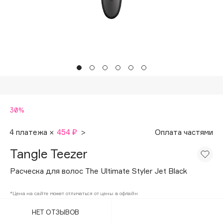
Подарки
Tom Ford
HFC
Для дома
Angiopharm
Техника
KIKO Milano
Estée Lauder
Clarins
0 - 9
30%
100BON
4 платежа ×
454 ₽
>
Оплата частями
22|11
Tangle Teezer
Расческа для волос The Ultimate Styler Jet Black
A
*Цена на сайте может отличаться от цены в офлайн
Acqua di Parma
НЕТ ОТЗЫВОВ
Acque di Italia