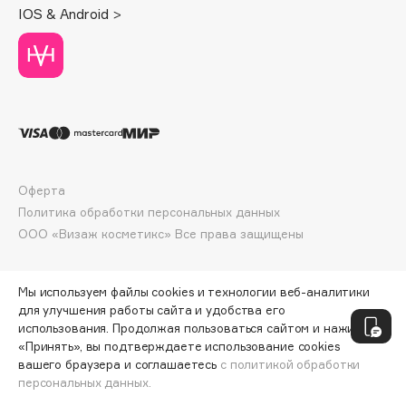
IOS & Android >
Deonica
Dessange
Dior
Divage
Dolce & Gabbana
Dolomit
Dorco
Оферта
DP Daily Perfection
Политика обработки персональных данных
Dr. Vranjes Firenze
ООО «Визаж косметикс» Все права защищены
Dr.Althea
Dr.Ceuracle
Мы используем файлы cookies и технологии веб-аналитики
Dr.Jart+
для улучшения работы сайта и удобства его
DSD de Luxe
использования. Продолжая пользоваться сайтом и нажимая
Dyson
«Принять», вы подтверждаете использование cookies
вашего браузера и соглашаетесь
с политикой обработки
персональных данных.
СООБЩИТЬ О ПОСТУПЛЕНИИ
2598 ₽