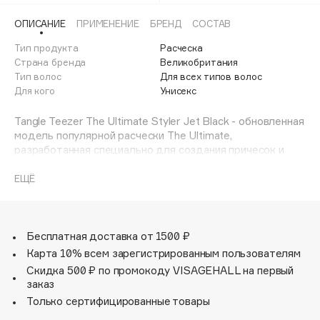
Adele for you
Финал лета
ОПИСАНИЕ
ПРИМЕНЕНИЕ
БРЕНД
СОСТАВ
Advante
ЭКСКЛЮЗИВ
1 АВГ - 31 АВГ
Тип продукта
Расческа
Aesop
Страна бренда
Великобритания
Age Stop
Тип волос
ЭКСКЛЮЗИВ
Для всех типов волос
Для кого
Унисекс
AHFA Cosmetics
Ajmal
Tangle Teezer The Ultimate Styler Jet Black - обновленная
Alix Avien
модель популярной расчески The Ultimate,
разработанная специально для создания причесок и
Allies of Skin
разделения локонов. Представлена в черном цвете.
AMAN
Благодаря уникальным гибким зубчикам в форме
ЕЩЁ
бутылочек, The Ultimate Styler легко скользит по
Amina Daudova Brushes
волосам, не тянет и не повреждает их. Расческа
Amouage
запечатывает кутикулу волоса, бережно разглаживая
Amuleto Di Casa
пряди и убирая пушистость. Результат применения -
Бесплатная доставка от 1500 ₽
гладкие и блестящие волосы от корней до кончиков.
Карта 10% всем зарегистрированным пользователям
Angiopharm
ЭКСКЛЮЗИВ
Обновленная The Ultimate эргономична как никогда:
Скидка 500 ₽ по промокоду VISAGEHALL на первый
Annbeauty
плоскую ультралегкую расческу удобно держать в
заказ
руке, а также брать с собой.
Anua
Только сертифицированные товары
Применение: для ежедневного использования. Для
Apadent