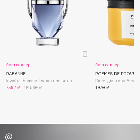
Biomed
Biorepair
Blanx
Blistex
BLOME
Boadicea The Victorious
Bobbi Brown
BOOMSHOP
бестселлер
бестселлер
BORK
RABANNE
POEMES DE PROVEN
Brunello Cucinelli
Invictus homme Туалетная вода
Крем для тела Aman
7392 ₽
10 560 ₽
1970 ₽
Bvlgari
by TERRY
BY WISHTREND
Byredo
C