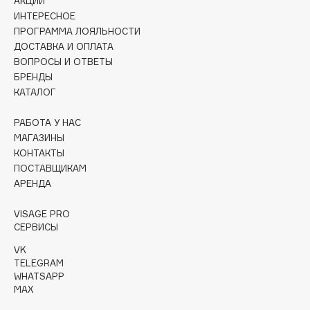
АКЦИИ
Collagenina
ИНТЕРЕСНОЕ
Consly
ПРОГРАММА ЛОЯЛЬНОСТИ
ДОСТАВКА И ОПЛАТА
Corimo
ВОПРОСЫ И ОТВЕТЫ
CosRX
БРЕНДЫ
Cottolina
КАТАЛОГ
Crescina
РАБОТА У НАС
Cunzite
МАГАЗИНЫ
Curaprox
КОНТАКТЫ
ПОСТАВЩИКАМ
АРЕНДА
D
VISAGE PRO
d'Alba
СЕРВИСЫ
DABO
VK
TELEGRAM
DARLING*
WHATSAPP
Darphin
MAX
Davines