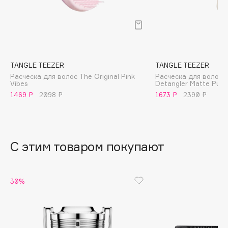
B
Babor
Baffy
Balmain Hair Couture
ЭКСКЛЮЗИВ
TANGLE TEEZER
TANGLE TEEZER
Banderas
Расческа для волос The Original Pink
Расческа для волос T
Vibes
Detangler Matte Pumi
Basicare
1469 ₽
2098 ₽
1673 ₽
2390 ₽
Batiste
Beauty Bomb
Beauty Pati
С этим товаром покупают
Beautyblades
НОВИНКА
beautyblender
Bebble
30%
Beverly Hills Polo Club
Biodance
Bioderma