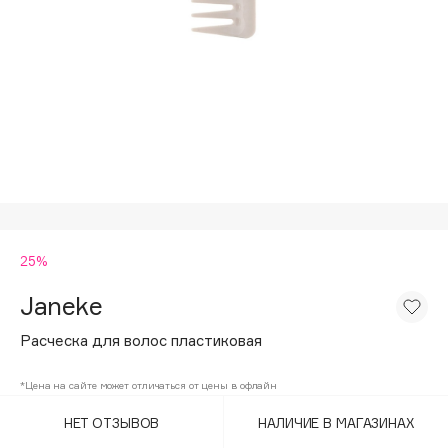
Подарки
Tom Ford
HFC
Для дома
Angiopharm
Техника
KIKO Milano
Estée Lauder
Clarins
0 - 9
25%
100BON
22|11
Janeke
Расческа для волос пластиковая
A
*Цена на сайте может отличаться от цены в офлайн
Acqua di Parma
НЕТ ОТЗЫВОВ
НАЛИЧИЕ В МАГАЗИНАХ
Acque di Italia