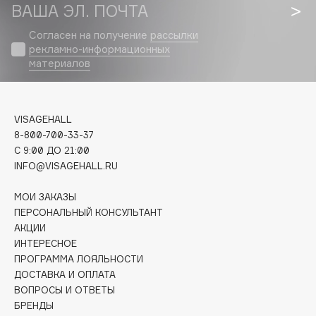
Biomed
ВАША ЭЛ. ПОЧТА
Biorepair
Согласен на получение
рассылки
Blanx
рекламно-информационных
материалов
Blistex
BLOME
Boadicea The Victorious
VISAGEHALL
Bobbi Brown
8-800-700-33-37
BOOMSHOP
C 9:00 ДО 21:00
BORK
INFO@VISAGEHALL.RU
Brunello Cucinelli
МОИ ЗАКАЗЫ
Bvlgari
ПЕРСОНАЛЬНЫЙ КОНСУЛЬТАНТ
by TERRY
АКЦИИ
BY WISHTREND
ИНТЕРЕСНОЕ
ПРОГРАММА ЛОЯЛЬНОСТИ
Byredo
ДОСТАВКА И ОПЛАТА
ВОПРОСЫ И ОТВЕТЫ
БРЕНДЫ
C