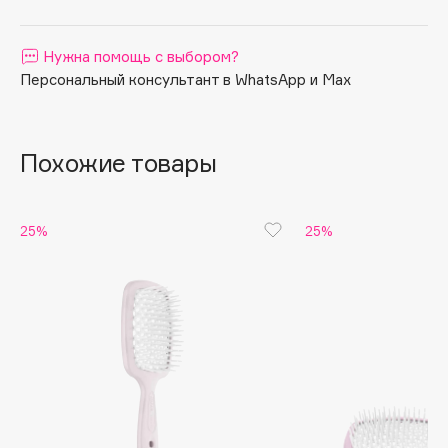
Apagard
Aravia Professional
Нужна помощь с выбором?
Персональный консультант в WhatsApp и Max
Arcadia
Archetype
Architect Demidoff
Похожие товары
ARIVE MAKEUP
Art&Fact
Art-Visage
25%
25%
Artdeco
Astra
Atelier Rebul
Augustinus Bader
Aveda
Avene