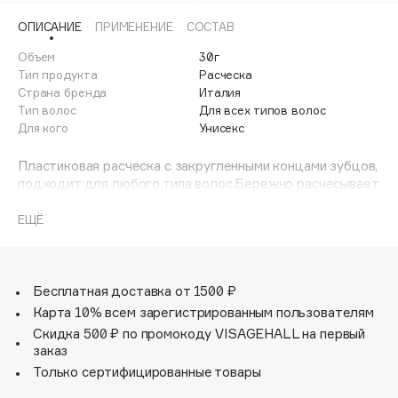
Adele for you
ОПИСАНИЕ
ПРИМЕНЕНИЕ
СОСТАВ
Финал лета
Advante
ЭКСКЛЮЗИВ
Объем
30г
1 АВГ - 31 АВГ
Aesop
Тип продукта
Расческа
Age Stop
Страна бренда
Италия
ЭКСКЛЮЗИВ
Тип волос
Для всех типов волос
AHFA Cosmetics
Для кого
Унисекс
Ajmal
Пластиковая расческа с закругленными концами зубцов,
Alix Avien
подходит для любого типа волос.Бережно расчесывает
Allies of Skin
и распутывает волосы, не вырывая их.Подходит для
AMAN
профессионального использования.Размер расчески:
ЕЩЁ
18,7 см x 4 см.
Amina Daudova Brushes
Amouage
Бесплатная доставка от 1500 ₽
Amuleto Di Casa
Карта 10% всем зарегистрированным пользователям
Angiopharm
ЭКСКЛЮЗИВ
Скидка 500 ₽ по промокоду VISAGEHALL на первый
Annbeauty
заказ
Anua
Только сертифицированные товары
Apadent