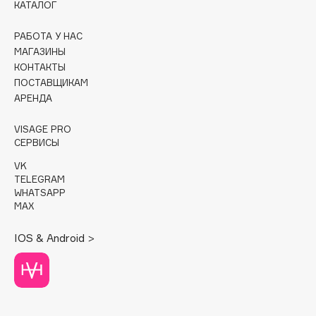
КАТАЛОГ
Cadence
РАБОТА У НАС
Capelli Dorati
МАГАЗИНЫ
Carbon Theory
КОНТАКТЫ
ПОСТАВЩИКАМ
Carmex
АРЕНДА
Carolina Herrera
Catrice
VISAGE PRO
СЕРВИСЫ
Celimax
Cettua
VK
TELEGRAM
Chupa Chups
WHATSAPP
Clarette
MAX
Clarins
IOS & Android >
Clarins Precious
НОВИНКА
Clinique
Clive Christian
Club De Nuit