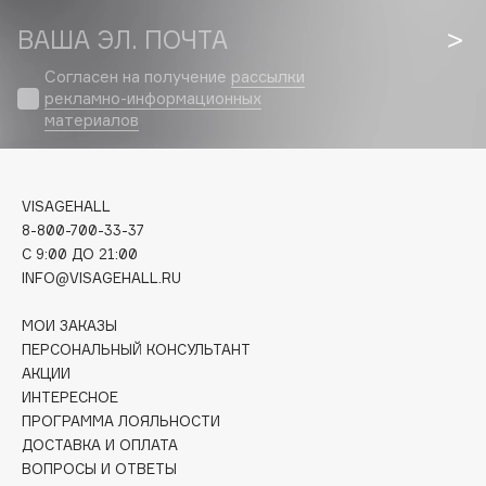
Biomed
ВАША ЭЛ. ПОЧТА
Biorepair
Blanx
Согласен на получение
рассылки
Blistex
рекламно-информационных
материалов
BLOME
Boadicea The Victorious
Bobbi Brown
VISAGEHALL
BOOMSHOP
8-800-700-33-37
BORK
C 9:00 ДО 21:00
INFO@VISAGEHALL.RU
Brunello Cucinelli
Bvlgari
МОИ ЗАКАЗЫ
by TERRY
ПЕРСОНАЛЬНЫЙ КОНСУЛЬТАНТ
BY WISHTREND
АКЦИИ
ИНТЕРЕСНОЕ
Byredo
ПРОГРАММА ЛОЯЛЬНОСТИ
ДОСТАВКА И ОПЛАТА
ВОПРОСЫ И ОТВЕТЫ
C