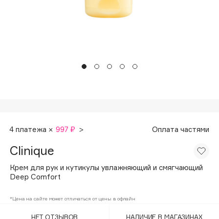
Подарки
Tom Ford
HFC
Для дома
Angiopharm
Техника
KIKO Milano
Estée Lauder
Clarins
0 - 9
100BON
4 платежа ×
997 ₽
>
Оплата частями
22|11
Clinique
Крем для рук и кутикулы увлажняющий и смягчающий
A
Deep Comfort
Acqua di Parma
*Цена на сайте может отличаться от цены в офлайн
Acque di Italia
НЕТ ОТЗЫВОВ
НАЛИЧИЕ В МАГАЗИНАХ