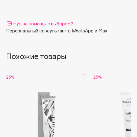
придает ей шелковистость.
Apagard
Aravia Professional
Нужна помощь с выбором?
Arcadia
Персональный консультант в WhatsApp и Max
Archetype
Architect Demidoff
ARIVE MAKEUP
Похожие товары
Art&Fact
Art-Visage
Artdeco
25%
25%
Astra
Atelier Rebul
Augustinus Bader
Aveda
Avene