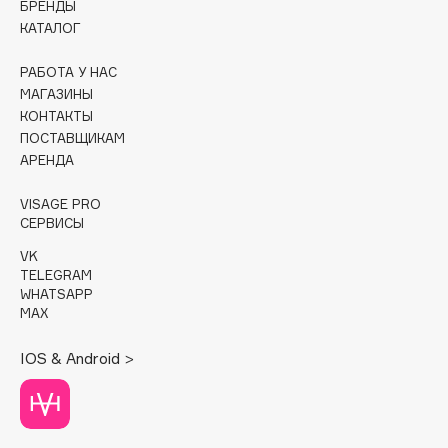
БРЕНДЫ
КАТАЛОГ
Cadence
Capelli Dorati
РАБОТА У НАС
Carbon Theory
МАГАЗИНЫ
КОНТАКТЫ
Carmex
ПОСТАВЩИКАМ
Carolina Herrera
АРЕНДА
Catrice
VISAGE PRO
Celimax
СЕРВИСЫ
Cettua
VK
Chupa Chups
TELEGRAM
Clarette
WHATSAPP
MAX
Clarins
Clarins Precious
IOS & Android >
Clinique
Clive Christian
Club De Nuit