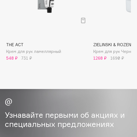
B
Babor
Baffy
Balmain Hair Couture
ЭКСКЛЮЗИВ
Banderas
THE ACT
ZIELINSKI & ROZEN
Крем для рук ламеллярный
Крем для рук Черная
Basicare
548 ₽
731 ₽
1268 ₽
1690 ₽
Batiste
Beauty Bomb
Beauty Pati
Beautyblades
НОВИНКА
beautyblender
Bebble
Узнавайте первыми об акциях и
Beverly Hills Polo Club
Biodance
специальных предложениях
Bioderma