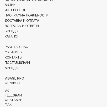
Collagenina
АКЦИИ
Consly
ИНТЕРЕСНОЕ
ПРОГРАММА ЛОЯЛЬНОСТИ
Corimo
ДОСТАВКА И ОПЛАТА
CosRX
ВОПРОСЫ И ОТВЕТЫ
Cottolina
БРЕНДЫ
КАТАЛОГ
Crescina
Cunzite
РАБОТА У НАС
Curaprox
МАГАЗИНЫ
КОНТАКТЫ
ПОСТАВЩИКАМ
D
АРЕНДА
d'Alba
VISAGE PRO
СЕРВИСЫ
DABO
VK
DARLING*
TELEGRAM
Darphin
WHATSAPP
Davines
MAX