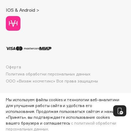
Deonica
IOS & Android >
Dessange
Dior
Divage
Dolce & Gabbana
Dolomit
Dorco
DP Daily Perfection
Оферта
Dr. Vranjes Firenze
Политика обработки персональных данных
Dr.Althea
ООО «Визаж косметикс» Все права защищены
Dr.Ceuracle
Dr.Jart+
Мы используем файлы cookies и технологии веб-аналитики
DSD de Luxe
для улучшения работы сайта и удобства его
Dyson
использования. Продолжая пользоваться сайтом и нажимая
«Принять», вы подтверждаете использование cookies
вашего браузера и соглашаетесь
с политикой обработки
персональных данных.
ДОБАВИТЬ В КОРЗИНУ
10 700 ₽