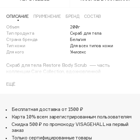
Adele for you
Финал лета
Advante
ЭКСКЛЮЗИВ
ОПИСАНИЕ
ПРИМЕНЕНИЕ
БРЕНД
СОСТАВ
1 АВГ - 31 АВГ
Aesop
Объем
200г
Age Stop
Тип продукта
Скраб для тела
ЭКСКЛЮЗИВ
Страна бренда
Бельгия
AHFA Cosmetics
Тип кожи
Для всех типов кожи
Ajmal
Для кого
Унисекс
Alix Avien
Скраб для тела Restore Body Scrub — часть
Allies of Skin
коллекции Care Collection, вдохновленной
AMAN
многовековыми традициями римских бань.
Скраб для тела, который превращает очищение в
ЕЩЁ
Amina Daudova Brushes
чувственный ритуал. Текстура на основе сахарных
Amouage
кристаллов и питательных масел мягко скрабирует
кожу, мгновенно преображая её, делая шелковистой и
Amuleto Di Casa
сияющей.
Бесплатная доставка от 1500 ₽
Angiopharm
ЭКСКЛЮЗИВ
В центре композиции — тёплый аромат меда,
Карта 10% всем зарегистрированным пользователям
Annbeauty
переплетённый с пряными нотами гвоздики и
Скидка 500 ₽ по промокоду VISAGEHALL на первый
мускатного ореха. Эти ингредиенты, почитаемые ещё в
Anua
заказ
Древнем Риме, наполняют ритуал особой глубиной и
Только сертифицированные товары
Apadent