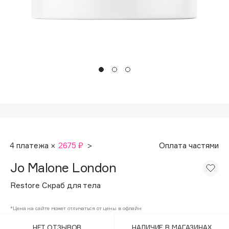
Подарки
Tom Ford
HFC
Для дома
Angiopharm
Техника
KIKO Milano
Estée Lauder
Clarins
0 - 9
100BON
4 платежа ×
2675 ₽
>
Оплата частями
22|11
Jo Malone London
A
Restore Скраб для тела
Acqua di Parma
*Цена на сайте может отличаться от цены в офлайн
Acque di Italia
НЕТ ОТЗЫВОВ
НАЛИЧИЕ В МАГАЗИНАХ