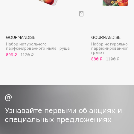
B
Babor
Baffy
Balmain Hair Couture
ЭКСКЛЮЗИВ
GOURMANDISE
GOURMANDISE
Banderas
Набор натурального
Набор натурального
парфюмированного мыла Груша
парфюмированного м
Basicare
гранат
896 ₽
1120 ₽
880 ₽
1100 ₽
Batiste
Beauty Bomb
Beauty Pati
Beautyblades
НОВИНКА
beautyblender
Bebble
Узнавайте первыми об акциях и
Beverly Hills Polo Club
специальных предложениях
Biodance
Bioderma