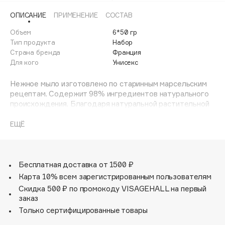
Adele for you
ОПИСАНИЕ
ПРИМЕНЕНИЕ
СОСТАВ
Финал лета
Advante
ЭКСКЛЮЗИВ
Объем
6*50 гр
1 АВГ - 31 АВГ
Aesop
Тип продукта
Набор
Age Stop
Страна бренда
Франция
ЭКСКЛЮЗИВ
Для кого
Унисекс
AHFA Cosmetics
Ajmal
Нежное мыло изготовлено по старинным марсельским
рецептам. Содержит 98% ингредиентов натурального
Alix Avien
происхождения. Благодаря натуральной растительной
Allies of Skin
основе мягко очищает кожу, не пересушивая её. Масло
AMAN
карите в составе мыла питает, увлажняет и защищает
ЕЩЁ
кожу.
Amina Daudova Brushes
Amouage
Бесплатная доставка от 1500 ₽
Amuleto Di Casa
Карта 10% всем зарегистрированным пользователям
Angiopharm
ЭКСКЛЮЗИВ
Скидка 500 ₽ по промокоду VISAGEHALL на первый
Annbeauty
заказ
Anua
Только сертифицированные товары
Apadent