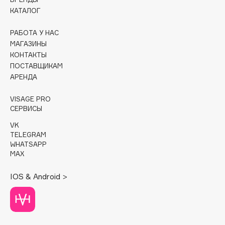
КАТАЛОГ
Cadence
Capelli Dorati
РАБОТА У НАС
МАГАЗИНЫ
Carbon Theory
КОНТАКТЫ
Carmex
ПОСТАВЩИКАМ
Carolina Herrera
АРЕНДА
Catrice
VISAGE PRO
Celimax
СЕРВИСЫ
Cettua
VK
Chupa Chups
TELEGRAM
WHATSAPP
Clarette
MAX
Clarins
Clarins Precious
IOS & Android >
Clinique
Clive Christian
Club De Nuit