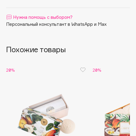
Apagard
Aravia Professional
Нужна помощь с выбором?
Персональный консультант в WhatsApp и Max
Arcadia
Archetype
Architect Demidoff
Похожие товары
ARIVE MAKEUP
Art&Fact
Art-Visage
20%
20%
Artdeco
Astra
Atelier Rebul
Augustinus Bader
Aveda
Avene