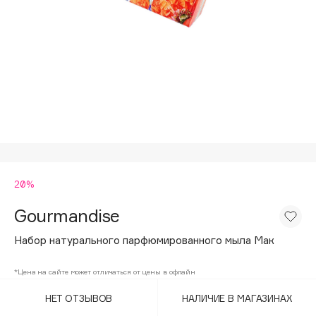
Подарки
Tom Ford
HFC
Для дома
Angiopharm
Техника
KIKO Milano
Estée Lauder
Clarins
0 - 9
20%
100BON
22|11
Gourmandise
Набор натурального парфюмированного мыла Мак
A
*Цена на сайте может отличаться от цены в офлайн
Acqua di Parma
НЕТ ОТЗЫВОВ
НАЛИЧИЕ В МАГАЗИНАХ
Acque di Italia