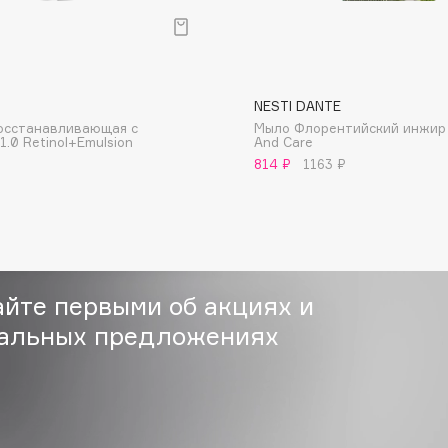
Gourmandise
Grace Day
NESTI DANTE
осстанавливающая с
Мыло Флорентийский инжир 
Guerlain
.0 Retinol+Emulsion
And Care
Guess
814 ₽
1163 ₽
айте первыми об акциях и
альных предложениях
Holika Holika
Holly Polly
Holy Land