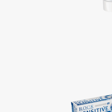
Подарки
0 - 9
Для дома
100BON
22|11
Техника
A
Acqua di Parma
Amina Daudova Brushes
Acque di Italia
Amouage
Adele for you
Amuleto Di Casa
Advante
Angiopharm
ЭКСКЛЮЗИВ
ЭКСКЛЮЗИВ
Aesop
Annbeauty
Age Stop
Anua
ЭКСКЛЮЗИВ
Apadent
AHFA Cosmetics
Apagard
Ajmal