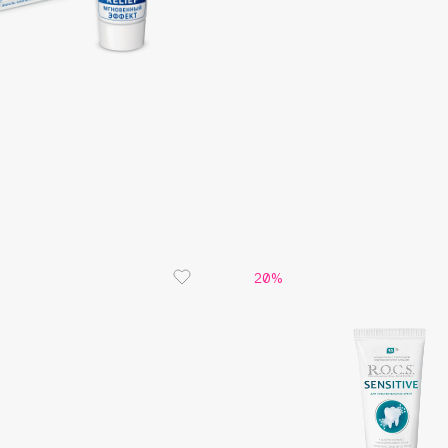
Aveda
Avene
Boadicea The Victorious
Bobbi Brown
BOOMSHOP
20%
BORK
Brunello Cucinelli
Bvlgari
by TERRY
BY WISHTREND
Byredo