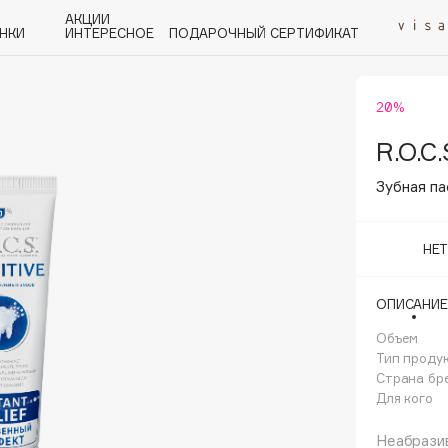
АКЦИИ
НКИ
ИНТЕРЕСНОЕ
ПОДАРОЧНЫЙ СЕРТИФИКАТ
20%
P
Q
R
S
T
U
V
W
Y
Z
А - Я
R.O.C.
Зубная па
НЕ
Angiopharm
ОПИСАНИЕ
KIKO Milano
Объем
Estée Lauder
Тип проду
Clarins
Страна бр
Для кого
Неабразив