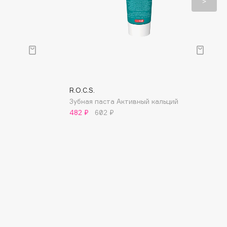
R.O.C.S.
Зубная паста Активный кальций
482 ₽
602 ₽