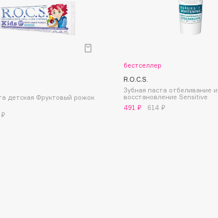
бестселлер
Consly
R.O.C.S.
Corimo
Зубная паста отбеливание и
восстановление Sensitive
та детская Фруктовый рожок
CosRX
491 ₽
614 ₽
 ₽
Cottolina
Crescina
Cunzite
Curaprox