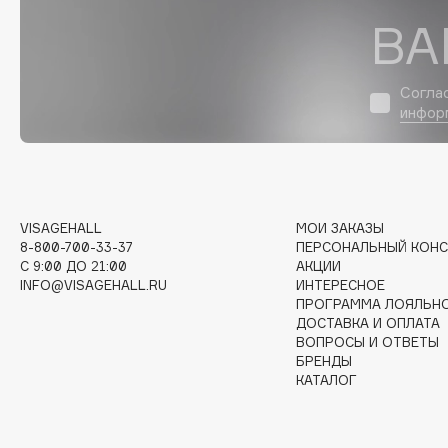
ВА
I
Согла
I Love My Hair
INGLOT
инфор
Iceberg
Initio
Icon Skin
Insight Professional
Influence Beauty
Institut Esthederm
VISAGEHALL
МОИ ЗАКАЗЫ
8-800-700-33-37
ПЕРСОНАЛЬНЫЙ КОНС
C 9:00 ДО 21:00
АКЦИИ
INFO@VISAGEHALL.RU
ИНТЕРЕСНОЕ
J
ПРОГРАММА ЛОЯЛЬН
ДОСТАВКА И ОПЛАТА
James Read
Janeke
ВОПРОСЫ И ОТВЕТЫ
БРЕНДЫ
Jan Marini
Jimmy Choo
ЭКСКЛЮЗИВ
КАТАЛОГ
JMsolution
Jane Iredale