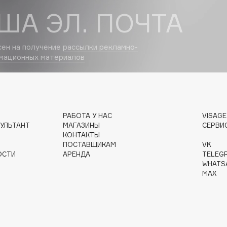
ША ЭЛ. ПОЧТА
сен на получение
рассылки рекламно-
Institute Estelare
мационных материалов
Instytutum
invisibobble
IS Clinical
РАБОТА У НАС
VISAG
УЛЬТАНТ
МАГАЗИНЫ
СЕРВИ
КОНТАКТЫ
ПОСТАВЩИКАМ
VK
ОСТИ
АРЕНДА
TELEG
WHATS
Jo Malone London
MAX
Juliette Has A Gun
Juvena