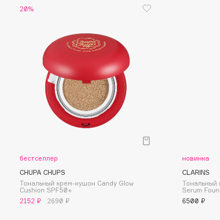
D
20%
d'Alba
Dior
DABO
Divage
DARLING*
Dolce & Gabbana
Darphin
Dolomit
Davines
Dorco
Deonica
DP Daily Perfection
Dessange
Dr. Vranjes Firenze
E
бестселлер
новинка
CHUPA CHUPS
CLARINS
Eat My
Ella Bartsueva Brushes
Тональный крем-кушон Candy Glow
Тональный 
Cushion SPF50+
Serum Foun
Ecolatier
EMBRACE Haircare
2152 ₽
2690 ₽
6500 ₽
Ecotools
Emmanuelle Jane
EGIA
Enough