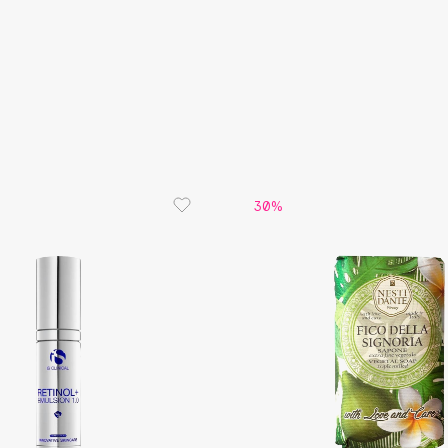
Etude organix
Eva Mosaic
Ex Nihilo
EXOARI L
30%
Fragrance Du Bois
Frederic Malle
Frudia
Funny Organix