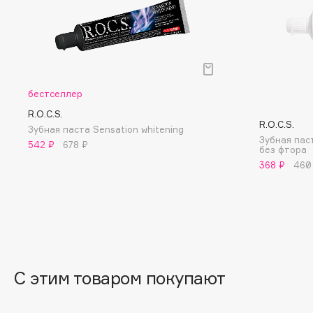
BLOME
C
бестселлер
Cadence
Chupa Chups
R.O.C.S.
R.O.C.S.
Capelli Dorati
Clarette
Зубная паста Sensation whitening
Зубная пас
542 ₽
678 ₽
Carbon Theory
Clarins
без фтора
368 ₽
460
Carmex
Clarins Precious
НОВИНКА
Carolina Herrera
Clinique
Catrice
Clive Christian
Celimax
Club De Nuit
Cettua
Collagenina
С этим товаром покупают