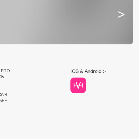
E PRO
IOS & Android >
СЫ
RAM
APP