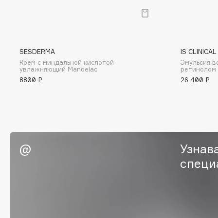
G
Garnier
Giardino Magico
Gecko
Gillette
SESDERMA
IS CLINICAL
Крем с миндальной кислотой
Эмульсия в
Geltek
Givenchy
увлажняющий Mandelac
ретинолом 1
Genosys
Global Keratin
8800 ₽
26 400 ₽
ЭКСКЛЮЗИВ
Global White
Geomar
H
Узнав
специ
Hadat Cosmetics
HELIBEAUTY
Hamis
Hempz
Hapica
HFC