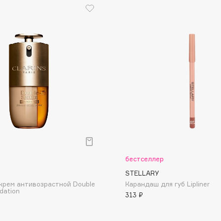
Dr.Althea
Dr.Ceuracle
Dr.Jart+
DSD de Luxe
Dyson
бестселлер
STELLARY
Estrâde
крем антивозрастной Double
Карандаш для губ Lipliner
dation
Estée Lauder
313 ₽
Etat Pur
Etude House