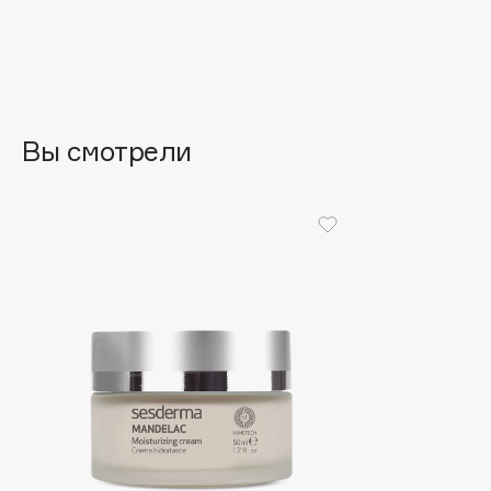
Eigshow
EpilProfi
Elemis
Erborian
Elian Russia
Essence
Elie Saab
Essential Parfums Paris
Вы смотрели
F
FANE
Flipper
Farmstay
FLOEMA
Felce Azzurra
Floraïku
Fillerina
Forlle'd
ЭКСКЛЮЗИВ
Fiona Franchimon