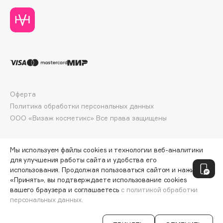
Deonica
Dessange
Dior
Divage
Dolce & Gabbana
Dolomit
Dorco
Оферта
DP Daily Perfection
Политика обработки персональных данных
ООО «Визаж косметикс» Все права защищены
Dr. Vranjes Firenze
Dr.Althea
Dr.Ceuracle
Мы используем файлы cookies и технологии веб-аналитики
для улучшения работы сайта и удобства его
Dr.Jart+
использования. Продолжая пользоваться сайтом и нажимая
DSD de Luxe
«Принять», вы подтверждаете использование cookies
Dyson
вашего браузера и соглашаетесь
с политикой обработки
персональных данных.
СООБЩИТЬ О ПОСТУПЛЕНИИ
2736 ₽