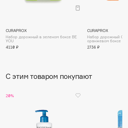
B
Babor
Baffy
CURAPROX
CURAPROX
Balmain Hair Couture
ЭКСКЛЮЗИВ
Набор дорожный в зеленом боксе BE
Набор дорожный Орт
Banderas
YOU
оранжевом боксе
4110 ₽
2736 ₽
Basicare
Batiste
Beauty Bomb
Beauty Pati
С этим товаром покупают
Beautyblades
НОВИНКА
beautyblender
20%
Bebble
Beverly Hills Polo Club
Biodance
Bioderma