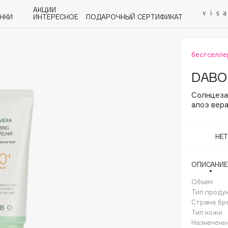
АКЦИИ
НКИ
ИНТЕРЕСНОЕ
ПОДАРОЧНЫЙ СЕРТИФИКАТ
бестселле
P
Q
R
S
T
U
V
W
Y
Z
А - Я
DABO
Солнцеза
алоэ вер
НЕ
Angiopharm
KIKO Milano
ОПИСАНИЕ
Estée Lauder
Объем
Clarins
Тип проду
Страна бр
Тип кожи
Назначени