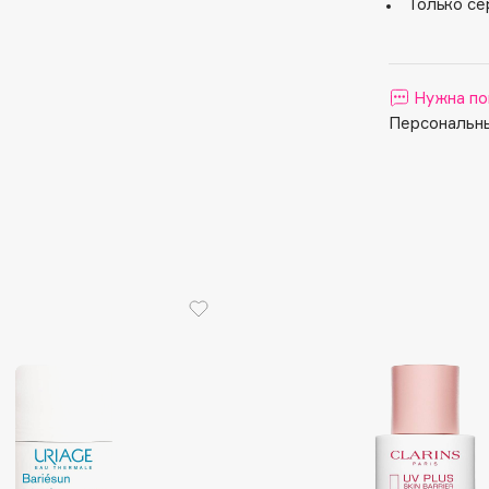
Aveda
Только се
Avene
Нужна по
Персональны
Boadicea The Victorious
Bobbi Brown
BOOMSHOP
BORK
Brunello Cucinelli
Bvlgari
by TERRY
BY WISHTREND
Byredo