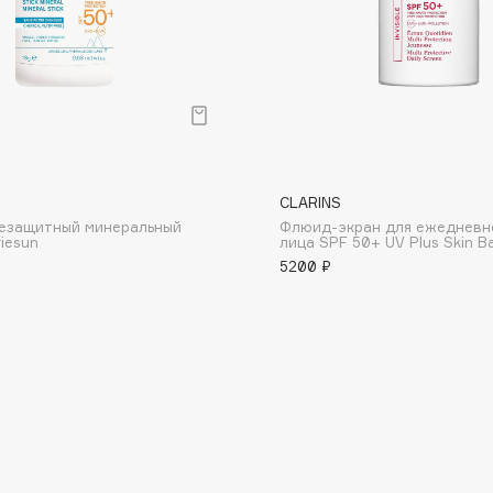
Consly
Corimo
CLARINS
цезащитный минеральный
Флюид-экран для ежедневн
CosRX
iesun
лица SPF 50+ UV Plus Skin Ba
Cottolina
5200 ₽
Crescina
Cunzite
Curaprox