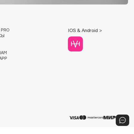
E PRO
IOS & Android >
СЫ
RAM
APP