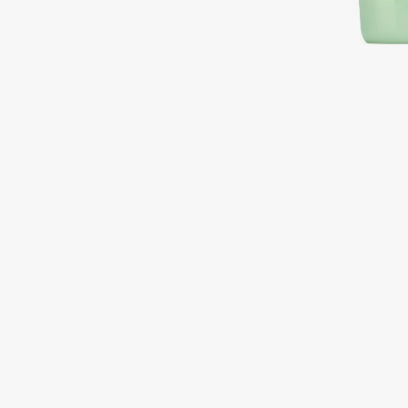
Подарки
0 - 9
Для дома
100BON
22|11
Техника
A
Acqua di Parma
Amina Daudova Brushes
Acque di Italia
Amouage
Adele for you
Amuleto Di Casa
Advante
Angiopharm
ЭКСКЛЮЗИВ
ЭКСКЛЮЗИВ
Aesop
Annbeauty
Age Stop
Anua
ЭКСКЛЮЗИВ
Apadent
AHFA Cosmetics
Apagard
Ajmal