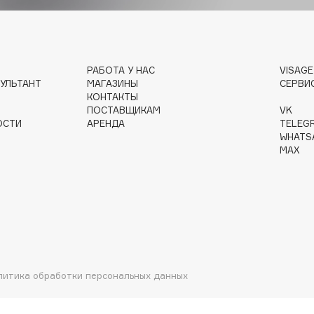
Gourmandise
РАБОТА У НАС
VISAG
Grace Day
УЛЬТАНТ
МАГАЗИНЫ
СЕРВИ
Guerlain
КОНТАКТЫ
ПОСТАВЩИКАМ
VK
Guess
ОСТИ
АРЕНДА
TELEG
WHATS
MAX
Holika Holika
Holly Polly
Holy Land
литика обработки персональных данных