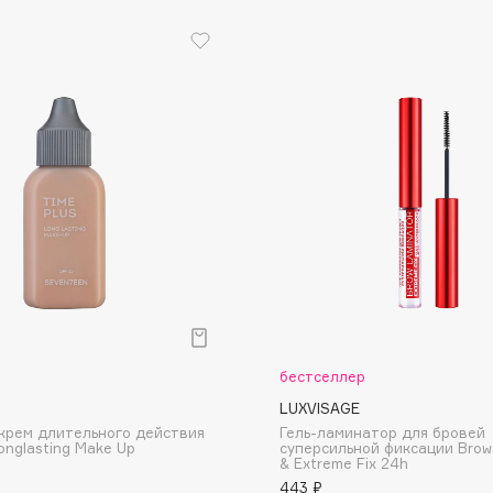
Dr.Althea
Dr.Ceuracle
Dr.Jart+
DSD de Luxe
Dyson
р
бестселлер
Estrâde
LUXVISAGE
Estée Lauder
крем длительного действия
Гель-ламинатор для бровей
onglasting Make Up
суперсильной фиксации Brow
Etat Pur
& Extreme Fix 24h
443 ₽
Etude House