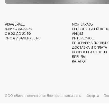
G
Garnier
Giardino Magico
VISAGEHALL
МОИ ЗАКАЗЫ
Gecko
Gillette
8-800-700-33-37
ПЕРСОНАЛЬНЫЙ КОНС
Geltek
Givenchy
C 9:00 ДО 21:00
АКЦИИ
INFO@VISAGEHALL.RU
ИНТЕРЕСНОЕ
Genosys
Global Keratin
ЭКСКЛЮЗИВ
ПРОГРАММА ЛОЯЛЬН
Global White
Geomar
ДОСТАВКА И ОПЛАТА
ВОПРОСЫ И ОТВЕТЫ
БРЕНДЫ
КАТАЛОГ
H
Hadat Cosmetics
HELIBEAUTY
Hamis
Hempz
Hapica
HFC
ООО «Визаж косметикс» Все права защищены
Оферта
По