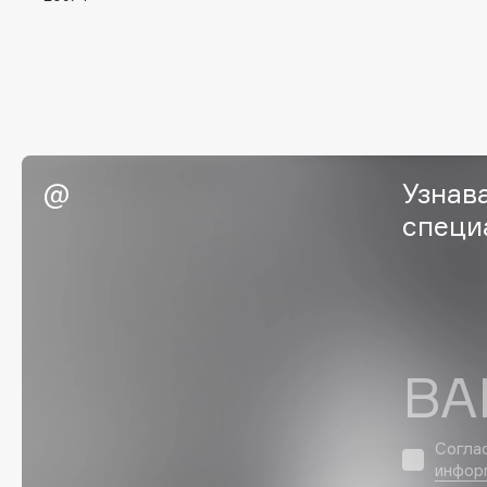
Eigshow
EpilProfi
Elemis
Erborian
Elian Russia
Essence
Elie Saab
Essential Parfums Paris
Узнав
специ
F
FANE
Flipper
Farmstay
FLOEMA
Felce Azzurra
Floraïku
ВА
Fillerina
Forlle'd
ЭКСКЛЮЗИВ
Fiona Franchimon
Согла
инфор