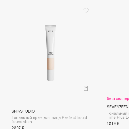
D
d'Alba
Dior
DABO
Divage
DARLING*
Dolce & Gabbana
Darphin
Dolomit
Davines
Dorco
Deonica
DP Daily Perfection
Dessange
Dr. Vranjes Firenze
E
бестселле
Eat My
Ella Bartsueva Brushes
SEVEN7EEN
SHIKSTUDIO
Ecolatier
EMBRACE Haircare
Тональный 
Time Plus L
Тональный крем для лица Perfect liquid
Ecotools
Emmanuelle Jane
foundation
1019 ₽
2097 ₽
EGIA
Enough