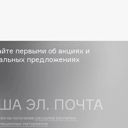
Etude organix
Eva Mosaic
Ex Nihilo
EXOARI L
айте первыми об акциях и
альных предложениях
Fragrance Du Bois
Frederic Malle
Frudia
ША ЭЛ. ПОЧТА
Funny Organix
сен на получение
рассылки рекламно-
мационных материалов