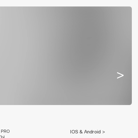
E PRO
IOS & Android >
СЫ