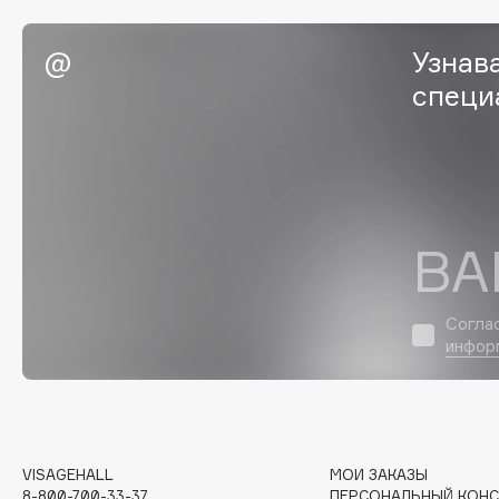
Eigshow
EpilProfi
Узнав
Elemis
Erborian
специ
Elian Russia
Essence
Elie Saab
Essential Parfums Paris
F
ВА
FANE
Flipper
Согла
Farmstay
FLOEMA
инфор
Felce Azzurra
Floraïku
Fillerina
Forlle'd
ЭКСКЛЮЗИВ
Fiona Franchimon
VISAGEHALL
МОИ ЗАКАЗЫ
8-800-700-33-37
ПЕРСОНАЛЬНЫЙ КОНС