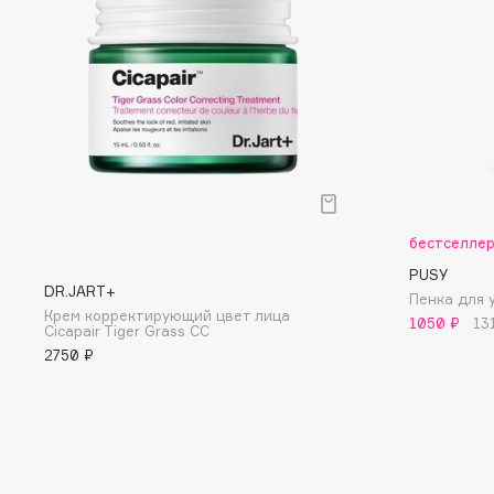
D
d'Alba
Dior
DABO
Divage
DARLING*
Dolce & Gabbana
Darphin
Dolomit
Davines
Dorco
Deonica
DP Daily Perfection
Dessange
Dr. Vranjes Firenze
бестселле
PUSY
DR.JART+
Пенка для 
Крем корректирующий цвет лица
1050 ₽
13
Cicapair Tiger Grass CC
E
2750 ₽
Eat My
Ella Bartsueva Brushes
Ecolatier
EMBRACE Haircare
Ecotools
Emmanuelle Jane
EGIA
Enough