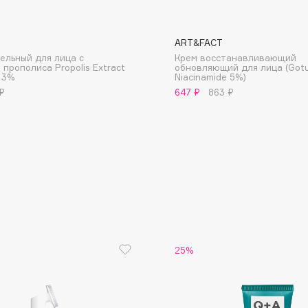
ART&FACT
ельный для лица с
Крем восстанавливающий
прополиса Propolis Extract
обновляющий для лица (Got
 3%
Niacinamide 5%)
₽
647 ₽
863 ₽
Consly
Corimo
CosRX
Cottolina
Crescina
Cunzite
Curaprox
25%