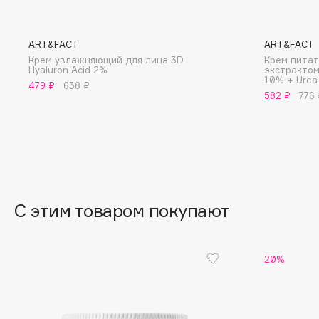
BLOME
ART&FACT
ART&FACT
Крем увлажняющий для лица 3D
Крем питат
Hyaluron Acid 2%
экстрактом 
C
10% + Urea
479 ₽
638 ₽
582 ₽
776 
Cadence
Chupa Chups
Capelli Dorati
Clarette
Carbon Theory
Clarins
Carmex
Clarins Precious
НОВИНКА
Carolina Herrera
Clinique
С этим товаром покупают
Catrice
Clive Christian
Celimax
Club De Nuit
Cettua
Collagenina
20%