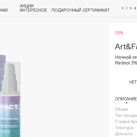
АКЦИИ
НКИ
ИНТЕРЕСНОЕ
ПОДАРОЧНЫЙ СЕРТИФИКАТ
25%
P
Q
R
S
T
U
V
W
Y
Z
А - Я
Art&F
Ночной о
Retinol 3
НЕ
Angiopharm
KIKO Milano
ОПИСАНИЕ
Estée Lauder
Объем
Clarins
Тип проду
Страна бр
Текстура
Для кого