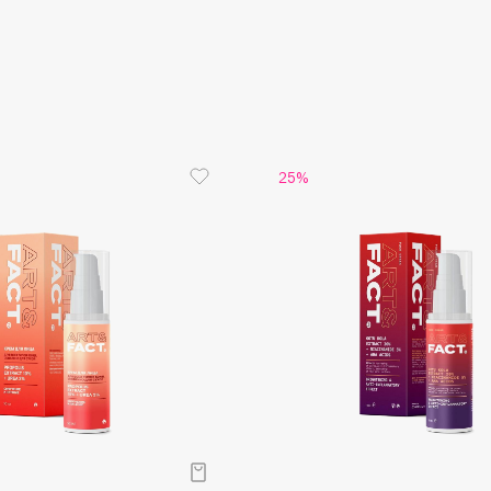
Aveda
Avene
25%
Boadicea The Victorious
Bobbi Brown
BOOMSHOP
BORK
Brunello Cucinelli
Bvlgari
by TERRY
BY WISHTREND
Byredo