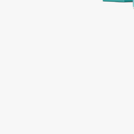
Подарки
0 - 9
Для дома
100BON
22|11
Техника
A
Acqua di Parma
Amina Daudova Brushes
Acque di Italia
Amouage
Adele for you
Amuleto Di Casa
Advante
Angiopharm
ЭКСКЛЮЗИВ
ЭКСКЛЮЗИВ
Aesop
Annbeauty
Age Stop
Anua
ЭКСКЛЮЗИВ
Apadent
AHFA Cosmetics
Apagard
Ajmal