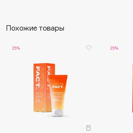
Aravia Professional
Alix Avien
Arcadia
Allies of Skin
Archetype
AMAN
Похожие товары
B
25%
25%
Babor
beautyblender
Baffy
Bebble
Balmain Hair Couture
Beverly Hills Polo Club
ЭКСКЛЮЗИВ
Biodance
Banderas
Bioderma
Basicare
Biomed
Batiste
Biorepair
Beauty Bomb
Blanx
Beauty Pati
Blistex
Beautyblades
НОВИНКА