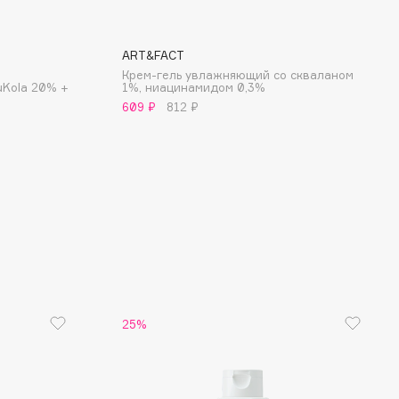
ART&FACT
Крем-гель увлажняющий со скваланом
uKola 20% +
1%, ниацинамидом 0,3%
609 ₽
812 ₽
25%