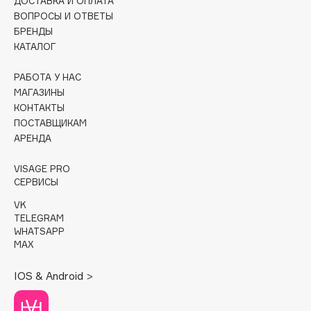
ДОСТАВКА И ОПЛАТА
ВОПРОСЫ И ОТВЕТЫ
Cadence
БРЕНДЫ
Capelli Dorati
КАТАЛОГ
Carbon Theory
РАБОТА У НАС
Carmex
МАГАЗИНЫ
Carolina Herrera
КОНТАКТЫ
Catrice
ПОСТАВЩИКАМ
АРЕНДА
Celimax
Cettua
VISAGE PRO
Chupa Chups
СЕРВИСЫ
Clarette
VK
TELEGRAM
Clarins
WHATSAPP
Clarins Precious
НОВИНКА
MAX
Clinique
IOS & Android >
Clive Christian
Club De Nuit