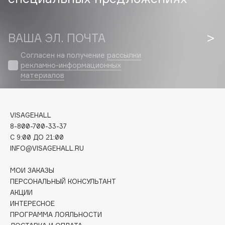
Biomed
Biorepair
Blanx
ВАША ЭЛ. ПОЧТА
Blistex
Согласен на получение
рассылки
BLOME
рекламно-информационных
Boadicea The Victorious
материалов
Bobbi Brown
BOOMSHOP
BORK
VISAGEHALL
8-800-700-33-37
Brunello Cucinelli
C 9:00 ДО 21:00
Bvlgari
INFO@VISAGEHALL.RU
by TERRY
МОИ ЗАКАЗЫ
BY WISHTREND
ПЕРСОНАЛЬНЫЙ КОНСУЛЬТАНТ
Byredo
АКЦИИ
ИНТЕРЕСНОЕ
ПРОГРАММА ЛОЯЛЬНОСТИ
C