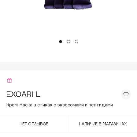
Подарки
Tom Ford
HFC
Для дома
Angiopharm
Техника
KIKO Milano
Estée Lauder
Clarins
0 - 9
100BON
22|11
EXOARI L
Крем-маска в стиках с экзосомами и пептидами
A
НЕТ ОТЗЫВОВ
НАЛИЧИЕ В МАГАЗИНАХ
Acqua di Parma
Acque di Italia