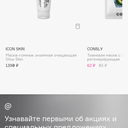
B
Babor
Baffy
Balmain Hair Couture
ЭКСКЛЮЗИВ
Banderas
Basicare
ICON SKIN
CONSLY
Маска-гоммаж энзимная очищающая
Тканевая маска с эк
Batiste
Glow Skin
регенерирующая
Beauty Bomb
1390 ₽
62 ₽
83 ₽
Beauty Pati
Beautyblades
НОВИНКА
beautyblender
Bebble
Beverly Hills Polo Club
Biodance
Узнавайте первыми об акциях и
Bioderma
специальных предложениях