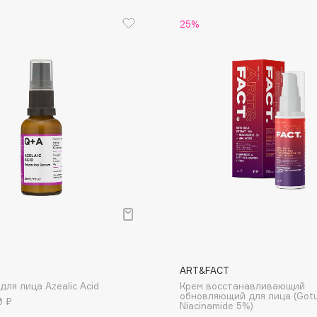
Eva Mosaic
25%
Ex Nihilo
EXOARI L
Fragrance Du Bois
Frederic Malle
Frudia
Funny Organix
ART&FACT
ля лица Azealic Acid
Крем восстанавливающий
обновляющий для лица (Got
0 ₽
Niacinamide 5%)