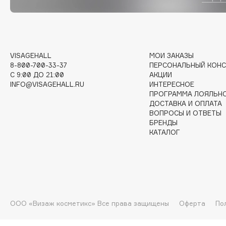
I
VISAGEHALL
МОИ ЗАКАЗЫ
I Love My Hair
INGLOT
8-800-700-33-37
ПЕРСОНАЛЬНЫЙ КОНС
Iceberg
Initio
C 9:00 ДО 21:00
АКЦИИ
INFO@VISAGEHALL.RU
ИНТЕРЕСНОЕ
Icon Skin
Insight Professional
ПРОГРАММА ЛОЯЛЬН
Influence Beauty
Institut Esthederm
ДОСТАВКА И ОПЛАТА
ВОПРОСЫ И ОТВЕТЫ
БРЕНДЫ
КАТАЛОГ
J
James Read
Janeke
Jan Marini
Jimmy Choo
ЭКСКЛЮЗИВ
ООО «Визаж косметикс» Все права защищены
Оферта
По
JMsolution
Jane Iredale