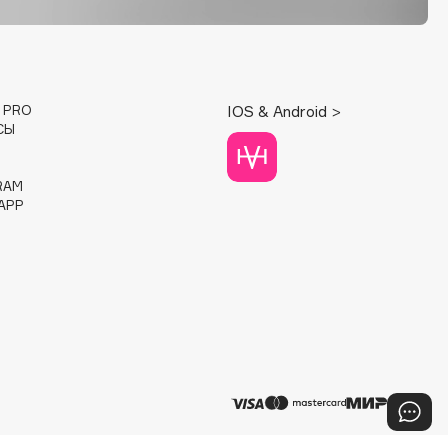
E PRO
IOS & Android >
СЫ
RAM
APP