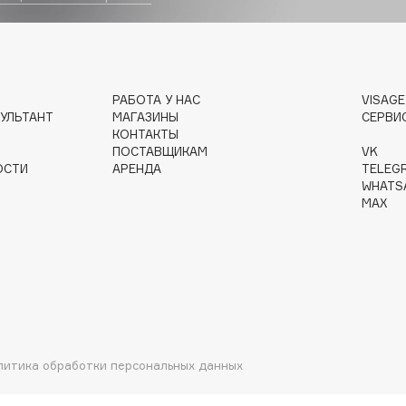
РАБОТА У НАС
VISAG
Institute Estelare
УЛЬТАНТ
МАГАЗИНЫ
СЕРВИ
Instytutum
КОНТАКТЫ
ПОСТАВЩИКАМ
VK
invisibobble
ОСТИ
АРЕНДА
TELEG
IS Clinical
WHATS
MAX
Jo Malone London
Juliette Has A Gun
литика обработки персональных данных
Juvena