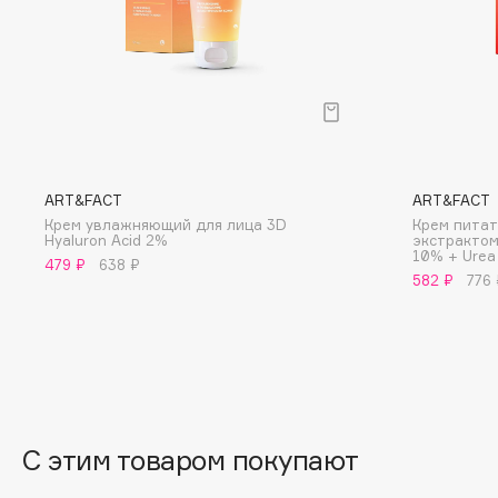
D
d'Alba
Dior
DABO
Divage
DARLING*
Dolce & Gabbana
Darphin
Dolomit
Davines
Dorco
ART&FACT
ART&FACT
Deonica
DP Daily Perfection
Крем увлажняющий для лица 3D
Крем питат
Hyaluron Acid 2%
экстрактом 
Dessange
Dr. Vranjes Firenze
10% + Urea
479 ₽
638 ₽
582 ₽
776 
E
Eat My
Ella Bartsueva Brushes
Ecolatier
EMBRACE Haircare
С этим товаром покупают
Ecotools
Emmanuelle Jane
EGG
Enough