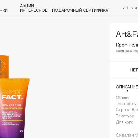
АКЦИИ
НКИ
ИНТЕРЕСНОЕ
ПОДАРОЧНЫЙ СЕРТИФИКАТ
Art&F
P
Q
R
S
T
U
V
W
Y
Z
А - Я
Крем-гел
ниацинам
НЕ
ОПИСАНИЕ
Angiopharm
KIKO Milano
Объем
Тип проду
Estée Lauder
Страна бр
Clarins
Текстура
Для кого
Сквалан 