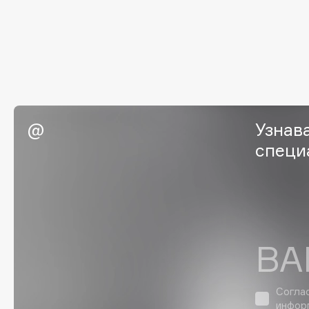
G
Garnier
Giardino Magico
Gecko
Gillette
Geltek
Givenchy
Genosys
Global Keratin
ЭКСКЛЮЗИВ
Узнав
Global White
Geomar
специ
H
Hadat Cosmetics
HELIBEAUTY
ВА
Hamis
Hempz
Hapica
HFC
Согла
инфор