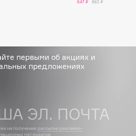
647 ₽
863 ₽
Gourmandise
Grace Day
Guerlain
Guess
айте первыми об акциях и
альных предложениях
Holika Holika
ША ЭЛ. ПОЧТА
Holly Polly
Holy Land
сен на получение
рассылки рекламно-
мационных материалов