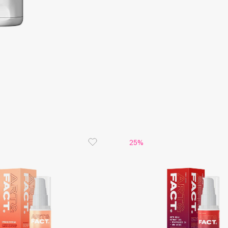
Consly
Corimo
CosRX
Cottolina
Crescina
25%
Cunzite
Curaprox