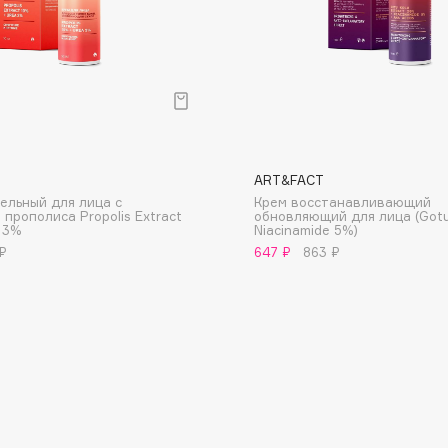
Dr.Althea
Dr.Ceuracle
Dr.Jart+
DSD de Luxe
Dyson
ART&FACT
ельный для лица с
Крем восстанавливающий
прополиса Propolis Extract
обновляющий для лица (Got
 3%
Niacinamide 5%)
₽
647 ₽
863 ₽
Estée Lauder
Etat Pur
Etude House
Etude organix