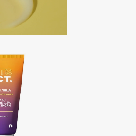
Aveda
Avene
Boadicea The Victorious
Bobbi Brown
BOOMSHOP
BORK
Brunello Cucinelli
Bvlgari
by TERRY
BY WISHTREND
Byredo