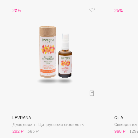
EGIA
EpilProfi
20%
25%
Eigshow
Erborian
Elemis
Essence
Elian Russia
Essential Parfums Paris
Elie Saab
Estrâde
F
FANE
Flipper
Farmstay
FLOEMA
Felce Azzurra
Floraïku
Fillerina
Forlle'd
ЭКСКЛЮЗИВ
LEVRANA
Q+A
Fiona Franchimon
Дезодорант Цитрусовая свежесть
Сыворотка д
292 ₽
365 ₽
968 ₽
129