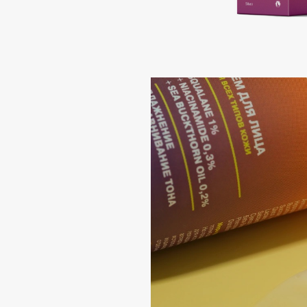
Подарки
0 - 9
Для дома
100BON
22|11
Техника
A
Acqua di Parma
Amina Daudova Brushes
Acque di Italia
Amouage
Adele for you
Amuleto Di Casa
Advante
Angiopharm
ЭКСКЛЮЗИВ
ЭКСКЛЮЗИВ
Aesop
Annbeauty
Age Stop
Anua
ЭКСКЛЮЗИВ
Apadent
AHFA Cosmetics
Apagard
Ajmal