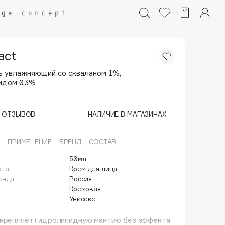
act
ь увлажняющий со скваланом 1%,
идом 0,3%
Т ОТЗЫВОВ
НАЛИЧИЕ В МАГАЗИНАХ
ПРИМЕНЕНИЕ
БРЕНД
СОСТАВ
50мл
кта
Крем для лица
енда
Россия
Кремовая
Унисекс
укрепляет гидролипидную мантию без эффекта