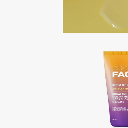
Aravia Professional
Alix Avien
Arcadia
Allies of Skin
Archetype
AMAN
B
Babor
beautyblender
Baffy
Bebble
Balmain Hair Couture
Beverly Hills Polo Club
ЭКСКЛЮЗИВ
Biodance
Banderas
Bioderma
Basicare
Biomed
Batiste
Biorepair
Beauty Bomb
Blanx
Beauty Pati
Blistex
Beautyblades
НОВИНКА