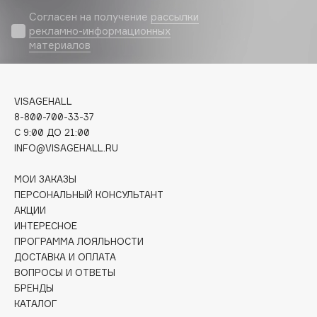
Biomed
Согласен на получение
рассылки
Biorepair
рекламно-информационных
Blanx
материалов
Blistex
BLOME
VISAGEHALL
Boadicea The Victorious
8-800-700-33-37
Bobbi Brown
C 9:00 ДО 21:00
BOOMSHOP
INFO@VISAGEHALL.RU
BORK
МОИ ЗАКАЗЫ
Brunello Cucinelli
ПЕРСОНАЛЬНЫЙ КОНСУЛЬТАНТ
Bvlgari
АКЦИИ
by TERRY
ИНТЕРЕСНОЕ
BY WISHTREND
ПРОГРАММА ЛОЯЛЬНОСТИ
ДОСТАВКА И ОПЛАТА
Byredo
ВОПРОСЫ И ОТВЕТЫ
БРЕНДЫ
КАТАЛОГ
C