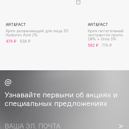
B
Babor
Baffy
ART&FACT
ART&FACT
Крем увлажняющий для лица 3D
Крем питательный дл
Balmain Hair Couture
ЭКСКЛЮЗИВ
Hyaluron Acid 2%
экстрактом прополиса
10% + Urea 3%
Banderas
479 ₽
638 ₽
582 ₽
776 ₽
Basicare
Batiste
Beauty Bomb
Beauty Pati
Beautyblades
НОВИНКА
beautyblender
Узнавайте первыми об акциях и
Bebble
специальных предложениях
Beverly Hills Polo Club
Biodance
Bioderma
ВАША ЭЛ. ПОЧТА