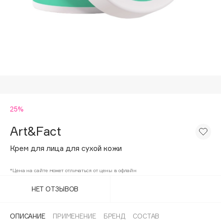
Подарки
Tom Ford
HFC
Для дома
Angiopharm
Техника
KIKO Milano
Estée Lauder
Clarins
0 - 9
25%
Art&Fact
100BON
22|11
Крем для лица для сухой кожи
*Цена на сайте может отличаться от цены в офлайн
A
НЕТ ОТЗЫВОВ
Acqua di Parma
Acque di Italia
ОПИСАНИЕ
ПРИМЕНЕНИЕ
БРЕНД
СОСТАВ