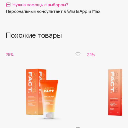
Нужна помощь с выбором?
Apagard
Персональный консультант в WhatsApp и Max
Aravia Professional
Arcadia
Archetype
Похожие товары
Architect Demidoff
ARIVE MAKEUP
25%
25%
Art&Fact
Art-Visage
Artdeco
Astra
Atelier Rebul
Augustinus Bader
Aveda
Avene