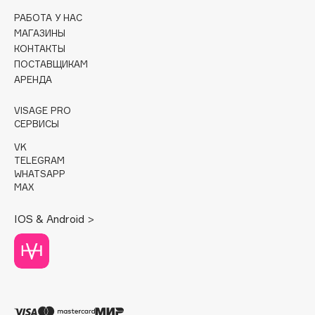
РАБОТА У НАС
Cadence
МАГАЗИНЫ
Capelli Dorati
КОНТАКТЫ
ПОСТАВЩИКАМ
Carbon Theory
АРЕНДА
Carmex
Carolina Herrera
VISAGE PRO
СЕРВИСЫ
Catrice
Celimax
VK
TELEGRAM
Cettua
WHATSAPP
Chupa Chups
MAX
Clarette
IOS & Android >
Clarins
Clarins Precious
НОВИНКА
Clinique
Clive Christian
Club De Nuit