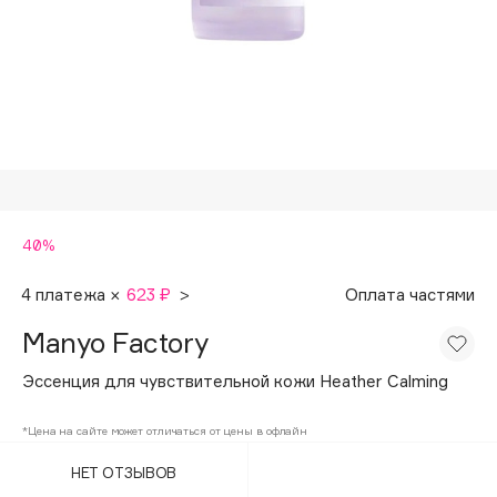
Подарки
Tom Ford
HFC
Для дома
Angiopharm
Техника
KIKO Milano
Estée Lauder
Clarins
0 - 9
40%
100BON
4 платежа ×
623 ₽
>
Оплата частями
22|11
Manyo Factory
Эссенция для чувствительной кожи Heather Calming
A
*Цена на сайте может отличаться от цены в офлайн
Acqua di Parma
НЕТ ОТЗЫВОВ
Acque di Italia