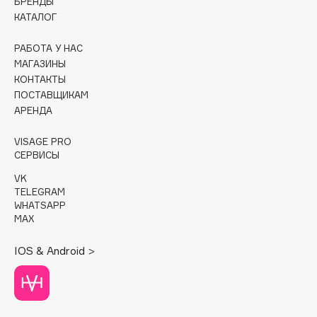
БРЕНДЫ
КАТАЛОГ
Cadence
Capelli Dorati
РАБОТА У НАС
МАГАЗИНЫ
Carbon Theory
КОНТАКТЫ
Carmex
ПОСТАВЩИКАМ
Carolina Herrera
АРЕНДА
Catrice
VISAGE PRO
Celimax
СЕРВИСЫ
Cettua
VK
Chupa Chups
TELEGRAM
Clarette
WHATSAPP
MAX
Clarins
Clarins Precious
НОВИНКА
IOS & Android >
Clinique
Clive Christian
Club De Nuit