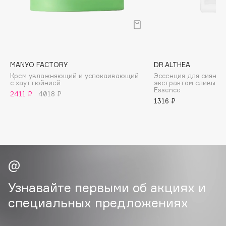
B
Babor
Baffy
Balmain Hair Couture
ЭКСКЛЮЗИВ
MANYO FACTORY
DR.ALTHEA
Banderas
Крем увлажняющий и успокаивающий
Эссенция для сияния
с хауттюйнией
экстрактом сливы Na
Basicare
Essence
2411 ₽
4018 ₽
Batiste
1316 ₽
Beauty Bomb
Beauty Pati
Beautyblades
НОВИНКА
beautyblender
Bebble
Узнавайте первыми об акциях и
Beverly Hills Polo Club
специальных предложениях
Biodance
Bioderma