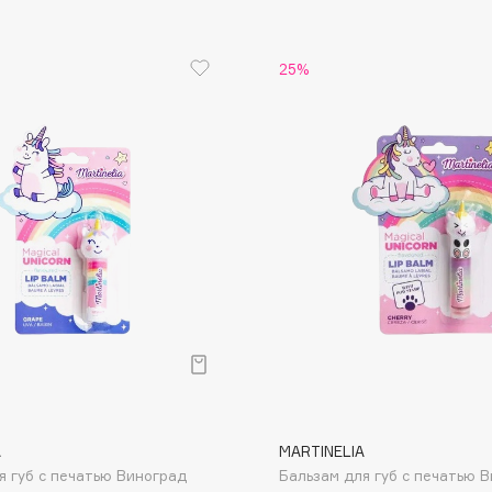
Aveda
Avene
25%
Boadicea The Victorious
Bobbi Brown
BOOMSHOP
BORK
Brunello Cucinelli
Bvlgari
by TERRY
BY WISHTREND
A
MARTINELIA
Byredo
я губ с печатью Виноград
Бальзам для губ с печатью 