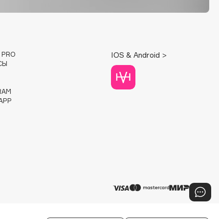
E PRO
IOS & Android >
СЫ
RAM
APP