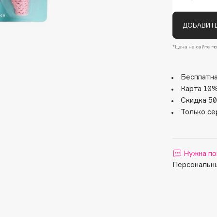
ДОБАВИТЬ
*Цена на сайте мо
Бесплатна
Карта 10%
Скидка 50
Architect Demidoff
Только се
ARIVE MAKEUP
Art&Fact
Art-Visage
Нужна по
Artdeco
Персональны
Astra
Atelier Rebul
Augustinus Bader