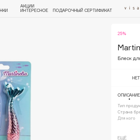
АКЦИИ
НКИ
ИНТЕРЕСНОЕ
ПОДАРОЧНЫЙ СЕРТИФИКАТ
25%
P
Q
R
S
T
U
V
W
Y
Z
А - Я
Martin
Блеск дл
НЕ
Angiopharm
ОПИСАНИЕ
KIKO Milano
Тип проду
Estée Lauder
Страна бр
Clarins
Для кого
ЕЩЁ