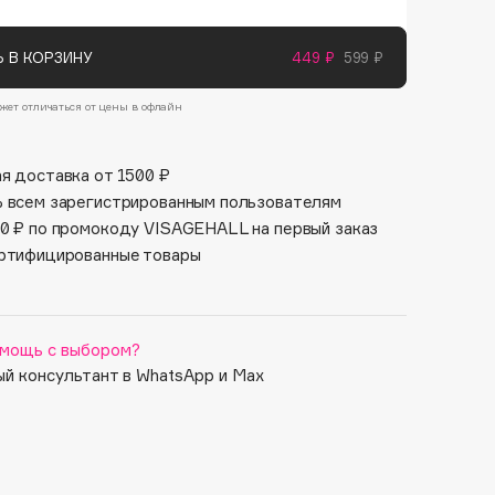
Финал лета
Парфюм для тебя
1 АВГ - 31 АВГ
5 АВГ - 9 АВГ
 В КОРЗИНУ
449 ₽
599 ₽
жет отличаться от цены в офлайн
я доставка от 1500 ₽
 всем зарегистрированным пользователям
0 ₽ по промокоду VISAGEHALL на первый заказ
ртифицированные товары
мощь с выбором?
й консультант в WhatsApp и Max