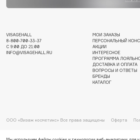
D
d'Alba
Dior
DABO
Divage
DARLING*
Dolce & Gabbana
VISAGEHALL
МОИ ЗАКАЗЫ
8-800-700-33-37
ПЕРСОНАЛЬНЫЙ КОНС
Darphin
Dolomit
C 9:00 ДО 21:00
АКЦИИ
Davines
Dorco
INFO@VISAGEHALL.RU
ИНТЕРЕСНОЕ
ПРОГРАММА ЛОЯЛЬН
Deonica
DP Daily Perfection
ДОСТАВКА И ОПЛАТА
Dessange
Dr. Vranjes Firenze
ВОПРОСЫ И ОТВЕТЫ
БРЕНДЫ
КАТАЛОГ
E
Eat My
Ella Bartsueva Brushes
ООО «Визаж косметикс» Все права защищены
Оферта
По
Ecolatier
EMBRACE Haircare
Ecotools
Emmanuelle Jane
EGG
Enough
Мы используем файлы cookies и технологии веб-аналитики для 