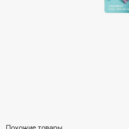
Подарки
0 - 9
Для дома
100BON
22|11
Техника
A
Acqua di Parma
Amina Daudova Brushes
Acque di Italia
Amouage
Adele for you
Amuleto Di Casa
Advante
Angiopharm
ЭКСКЛЮЗИВ
ЭКСКЛЮЗИВ
Aesop
Annbeauty
Age Stop
Anua
ЭКСКЛЮЗИВ
Apadent
AHFA Cosmetics
Apagard
Ajmal
Похожие товары