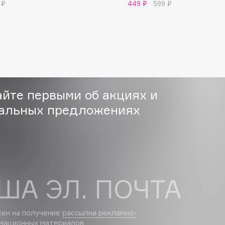
 ₽
449 ₽
599 ₽
Consly
айте первыми об акциях и
Corimo
CosRX
альных предложениях
Cottolina
Crescina
Cunzite
Curaprox
ША ЭЛ. ПОЧТА
сен на получение
рассылки рекламно-
мационных материалов