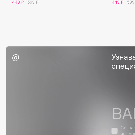
449 ₽
599 ₽
449 ₽
599
BLOME
C
Cadence
Chupa Chups
Узнав
Capelli Dorati
Clarette
Carbon Theory
Clarins
специ
Carmex
Clarins Precious
Carolina Herrera
Clinique
Catrice
Clive Christian
Celimax
Club De Nuit
Cettua
Collagenina
ВА
Согла
инфор