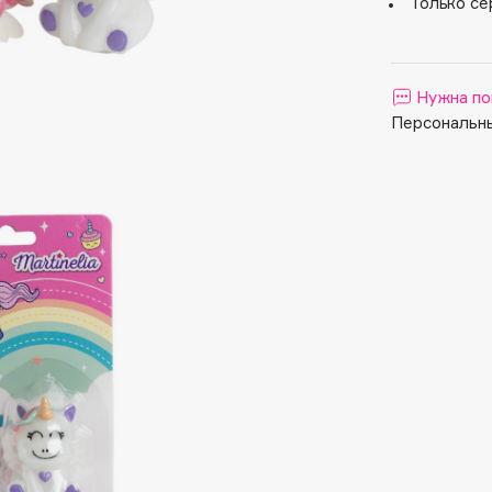
Aveda
Только се
Avene
Нужна по
Персональны
Boadicea The Victorious
Bobbi Brown
BOOMSHOP
BORK
Brunello Cucinelli
Bvlgari
by TERRY
BY WISHTREND
Byredo