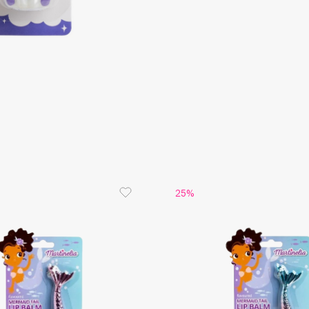
Consly
Corimo
CosRX
Cottolina
Crescina
25%
Cunzite
Curaprox