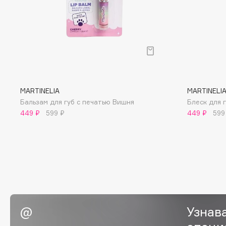
D
d'Alba
Dior
DABO
Divage
DARLING*
Dolce & Gabbana
Darphin
Dolomit
Davines
Dorco
MARTINELIA
MARTINELI
Deonica
DP Daily Perfection
Бальзам для губ с печатью Вишня
Блеск для 
Dessange
Dr. Vranjes Firenze
449 ₽
599 ₽
449 ₽
599
E
Eat My
Ella Bartsueva Brushes
Ecolatier
EMBRACE Haircare
Узнав
Ecotools
Emmanuelle Jane
EGG
Enough