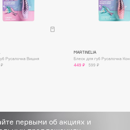
Dr.Althea
Dr.Ceuracle
Dr.Jart+
DSD de Luxe
Dyson
A
MARTINELIA
губ Русалочка Вишня
Блеск для губ Русалочка Кок
 ₽
449 ₽
599 ₽
Estée Lauder
Etat Pur
айте первыми об акциях и
Etude House
Etude organix