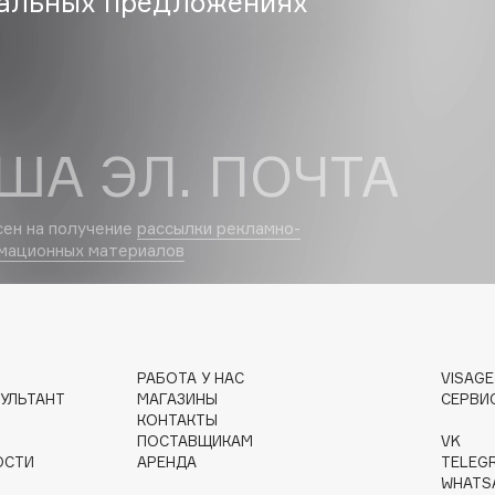
альных предложениях
Eva Mosaic
Ex Nihilo
EXOARI L
ША ЭЛ. ПОЧТА
сен на получение
рассылки рекламно-
мационных материалов
Fragrance Du Bois
Frederic Malle
Frudia
РАБОТА У НАС
VISAG
УЛЬТАНТ
МАГАЗИНЫ
СЕРВИ
Funny Organix
КОНТАКТЫ
ПОСТАВЩИКАМ
VK
ОСТИ
АРЕНДА
TELEG
WHATS