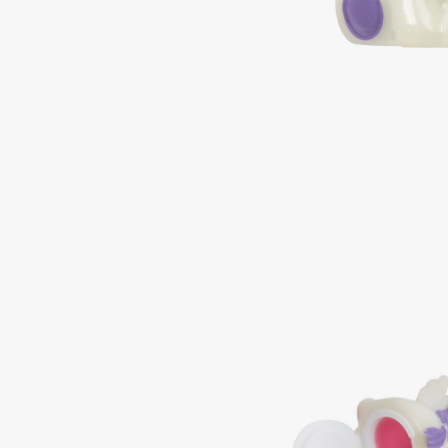
Подарки
0 - 9
Для дома
100BON
22|11
Техника
A
Acqua di Parma
Amina Daudova Brushes
Acque di Italia
Amouage
Adele for you
Amuleto Di Casa
Advante
Angiopharm
ЭКСКЛЮЗИВ
ЭКСКЛЮЗИВ
Aesop
Annbeauty
Age Stop
Anua
ЭКСКЛЮЗИВ
Apadent
AHFA Cosmetics
Apagard
Ajmal