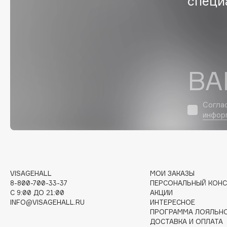
специ
EGIA
EpilProfi
Eigshow
Erborian
Elemis
Essence
Elian Russia
Essential Parfums Paris
ВА
Elie Saab
Estrâde
Согла
инфор
F
FANE
Flipper
Farmstay
FLOEMA
Felce Azzurra
Floraïku
VISAGEHALL
МОИ ЗАКАЗЫ
8-800-700-33-37
ПЕРСОНАЛЬНЫЙ КОНС
Fillerina
Forlle'd
ЭКСКЛЮЗИВ
C 9:00 ДО 21:00
АКЦИИ
Fiona Franchimon
INFO@VISAGEHALL.RU
ИНТЕРЕСНОЕ
ПРОГРАММА ЛОЯЛЬН
ДОСТАВКА И ОПЛАТА