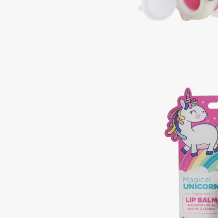
Aravia Professional
Alix Avien
Arcadia
Allies of Skin
Archetype
AMAN
B
Babor
beautyblender
Baffy
Bebble
Balmain Hair Couture
Beverly Hills Polo Club
ЭКСКЛЮЗИВ
Biodance
Banderas
Bioderma
Basicare
Biomed
Batiste
Biorepair
Beauty Bomb
Blanx
Beauty Pati
Blistex
Beautyblades
НОВИНКА