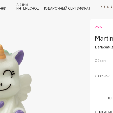
АКЦИИ
НКИ
ИНТЕРЕСНОЕ
ПОДАРОЧНЫЙ СЕРТИФИКАТ
25%
P
Q
R
S
T
U
V
W
Y
Z
А - Я
Martin
Бальзам 
Объем
Angiopharm
Оттенок
KIKO Milano
Estée Lauder
Clarins
НЕ
ОПИСАНИЕ