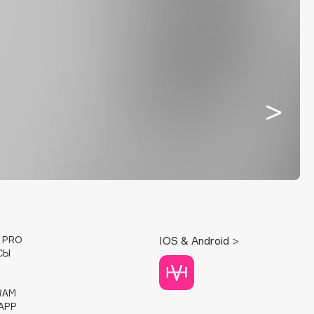
E PRO
IOS & Android >
СЫ
RAM
APP