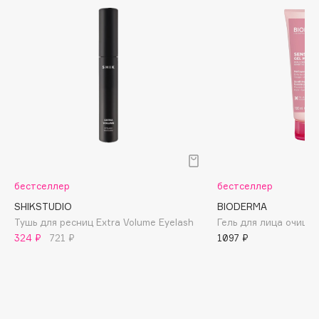
Biomed
Biorepair
Blanx
Blistex
BLOME
Boadicea The Victorious
Bobbi Brown
BOOMSHOP
BORK
Brunello Cucinelli
бестселлер
бестселлер
Bvlgari
SHIKSTUDIO
BIODERMA
Тушь для ресниц Extra Volume Eyelash
Гель для лица очища
by TERRY
324 ₽
721 ₽
1097 ₽
BY WISHTREND
Byredo
C