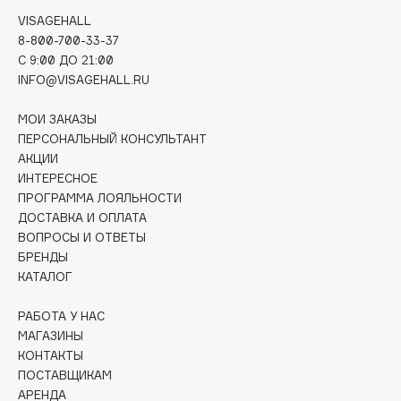
Deonica
VISAGEHALL
Dessange
8-800-700-33-37
C 9:00 ДО 21:00
Dior
INFO@VISAGEHALL.RU
Divage
Dolce & Gabbana
МОИ ЗАКАЗЫ
Dolomit
ПЕРСОНАЛЬНЫЙ КОНСУЛЬТАНТ
АКЦИИ
Dorco
ИНТЕРЕСНОЕ
DP Daily Perfection
ПРОГРАММА ЛОЯЛЬНОСТИ
Dr. Vranjes Firenze
ДОСТАВКА И ОПЛАТА
ВОПРОСЫ И ОТВЕТЫ
Dr.Althea
БРЕНДЫ
Dr.Ceuracle
КАТАЛОГ
Dr.Jart+
DSD de Luxe
РАБОТА У НАС
МАГАЗИНЫ
Dyson
КОНТАКТЫ
ПОСТАВЩИКАМ
АРЕНДА