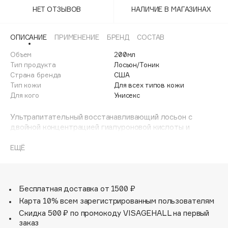
Adele for you
НЕТ ОТЗЫВОВ
НАЛИЧИЕ В МАГАЗИНАХ
Финал лета
Advante
ЭКСКЛЮЗИВ
1 АВГ - 31 АВГ
Aesop
ОПИСАНИЕ
ПРИМЕНЕНИЕ
БРЕНД
СОСТАВ
Age Stop
Объем
ЭКСКЛЮЗИВ
200мл
Тип продукта
Лосьон/Тоник
AHFA Cosmetics
Страна бренда
США
Ajmal
Тип кожи
Для всех типов кожи
Для кого
Унисекс
Alix Avien
Allies of Skin
Ультрапитательный восстанавливающий лосьон с
AMAN
двойной концентрацией гиалуроновой кислоты и
эксклюзивным экстрактом моринги.
Amina Daudova Brushes
Многофункциональная формула обеспечивает глубокое
ЕЩЁ
Amouage
увлажнение, интенсивное восстановление и возвращает
Amuleto Di Casa
коже естественное сияние.
ВОССТАНОВЛЕНИЕ:
Angiopharm
ЭКСКЛЮЗИВ
Эксклюзивный экстракт моринги активирует
Бесплатная доставка от 1500 ₽
Annbeauty
восстановительные процессы в коже, разглаживает ее,
Карта 10% всем зарегистрированным пользователям
уменьшает видимость мелких сухих морщин и улучшает
Anua
Скидка 500 ₽ по промокоду VISAGEHALL на первый
текстуру. Лосьон сужает поры, делая кожу гладкой и
заказ
Apadent