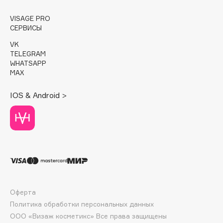
E
VISAGE PRO
Eat My
СЕРВИСЫ
Ecolatier
VK
Ecotools
TELEGRAM
WHATSAPP
EGG
MAX
EGIA
Eigshow
IOS & Android >
Elemis
Elian Russia
Elie Saab
Ella Bartsueva Brushes
EMBRACE Haircare
Emmanuelle Jane
Enough
Оферта
EpilProfi
Политика обработки персональных данных
ООО «Визаж косметикс» Все права защищены
Erborian