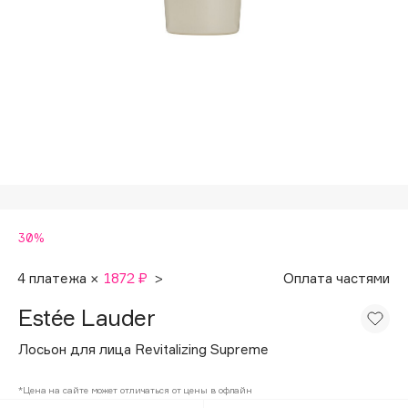
Подарки
Tom Ford
HFC
Для дома
Angiopharm
Техника
KIKO Milano
Estée Lauder
Clarins
0 - 9
30%
100BON
22|11
4 платежа ×
1872 ₽
>
Оплата частями
Estée Lauder
A
Лосьон для лица Revitalizing Supreme
Acqua di Parma
*Цена на сайте может отличаться от цены в офлайн
Acque di Italia