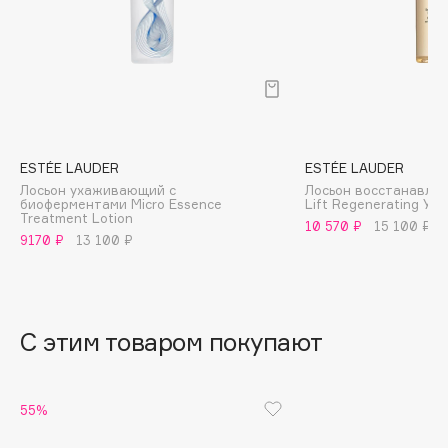
B
- Некомедогенная, не закупоривает поры
Babor
Baffy
Balmain Hair Couture
ЭКСКЛЮЗИВ
Banderas
ESTÉE LAUDER
ESTÉE LAUDER
Basicare
Лосьон ухаживающий с
Лосьон восстанавли
Batiste
биоферментами Micro Essence
Lift Regenerating You
Treatment Lotion
Beauty Bomb
10 570 ₽
15 100 ₽
9170 ₽
13 100 ₽
Beauty Pati
Beautyblades
НОВИНКА
beautyblender
С этим товаром покупают
Bebble
Beverly Hills Polo Club
Biodance
55%
Bioderma