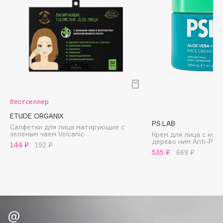
Biomed
Biorepair
Blanx
Blistex
BLOME
Boadicea The Victorious
Bobbi Brown
BOOMSHOP
бестселлер
BORK
ETUDE ORGANIX
PS.LAB
Салфетки для лица матирующие с
Brunello Cucinelli
зеленым чаем Volcanic
Крем для лица с ком
дерево ним Anti-Poll
Bvlgari
144 ₽
192 ₽
535 ₽
669 ₽
by TERRY
BY WISHTREND
Byredo
C