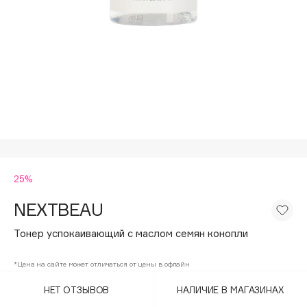
Подарки
Tom Ford
HFC
Для дома
Angiopharm
Техника
KIKO Milano
Estée Lauder
Clarins
0 - 9
25%
100BON
22|11
NEXTBEAU
Тонер успокаивающий с маслом семян конопли
A
*Цена на сайте может отличаться от цены в офлайн
Acqua di Parma
НЕТ ОТЗЫВОВ
НАЛИЧИЕ В МАГАЗИНАХ
Acque di Italia