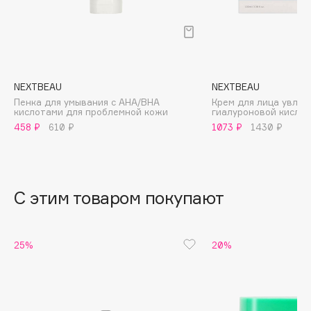
B
Babor
Baffy
Balmain Hair Couture
ЭКСКЛЮЗИВ
NEXTBEAU
NEXTBEAU
Banderas
Пенка для умывания с AHA/BHA
Крем для лица увла
кислотами для проблемной кожи
гиалуроновой кисло
Basicare
458 ₽
610 ₽
1073 ₽
1430 ₽
Batiste
Beauty Bomb
Beauty Pati
С этим товаром покупают
Beautyblades
НОВИНКА
beautyblender
Bebble
25%
20%
Beverly Hills Polo Club
Biodance
Bioderma