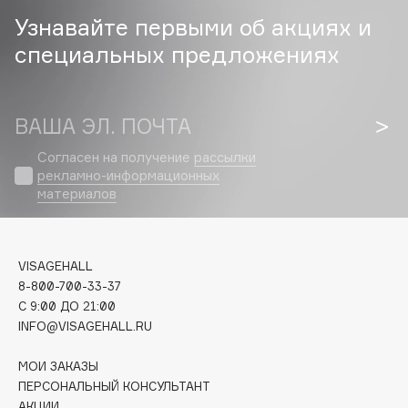
Узнавайте первыми об акциях и
Cadence
специальных предложениях
Capelli Dorati
Carbon Theory
Carmex
ВАША ЭЛ. ПОЧТА
Carolina Herrera
Согласен на получение
рассылки
Catrice
рекламно-информационных
Celimax
материалов
Cettua
Chupa Chups
Clarette
VISAGEHALL
8-800-700-33-37
Clarins
C 9:00 ДО 21:00
Clarins Precious
НОВИНКА
INFO@VISAGEHALL.RU
Clinique
МОИ ЗАКАЗЫ
Clive Christian
ПЕРСОНАЛЬНЫЙ КОНСУЛЬТАНТ
Club De Nuit
АКЦИИ