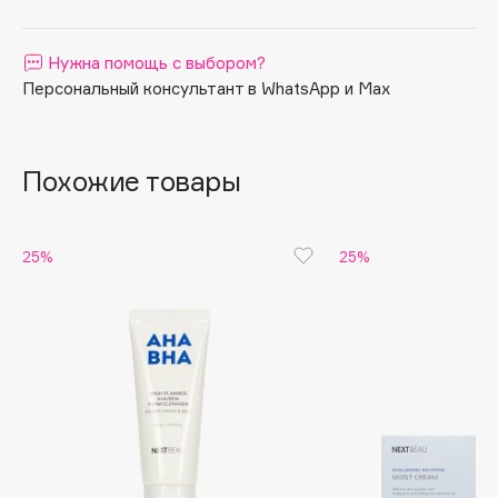
Apagard
Aravia Professional
Нужна помощь с выбором?
Персональный консультант в WhatsApp и Max
Arcadia
Archetype
Architect Demidoff
Похожие товары
ARIVE MAKEUP
Art&Fact
Art-Visage
25%
25%
Artdeco
Astra
Atelier Rebul
Augustinus Bader
Aveda
Avene