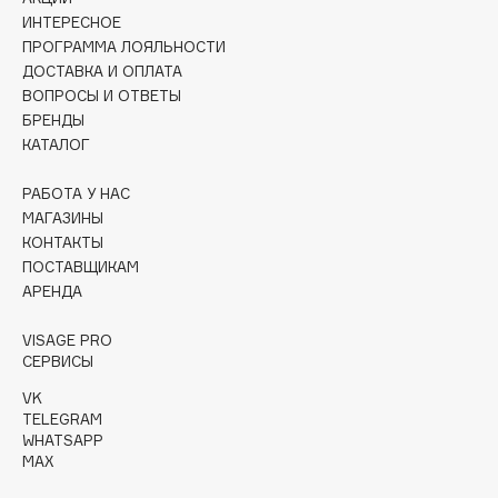
Collagenina
ИНТЕРЕСНОЕ
Consly
ПРОГРАММА ЛОЯЛЬНОСТИ
ДОСТАВКА И ОПЛАТА
Corimo
ВОПРОСЫ И ОТВЕТЫ
CosRX
БРЕНДЫ
Cottolina
КАТАЛОГ
Crescina
РАБОТА У НАС
Cunzite
МАГАЗИНЫ
Curaprox
КОНТАКТЫ
ПОСТАВЩИКАМ
АРЕНДА
D
VISAGE PRO
d'Alba
СЕРВИСЫ
DABO
VK
TELEGRAM
DARLING*
WHATSAPP
Darphin
MAX
Davines