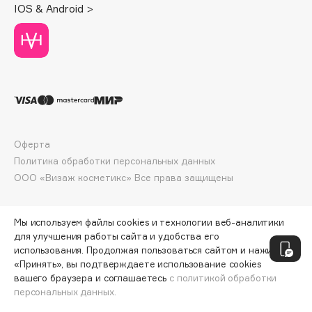
IOS & Android >
Deonica
Dessange
Dior
Divage
Dolce & Gabbana
Dolomit
Dorco
Оферта
DP Daily Perfection
Политика обработки персональных данных
Dr. Vranjes Firenze
ООО «Визаж косметикс» Все права защищены
Dr.Althea
Dr.Ceuracle
Мы используем файлы cookies и технологии веб-аналитики
Dr.Jart+
для улучшения работы сайта и удобства его
DSD de Luxe
использования. Продолжая пользоваться сайтом и нажимая
«Принять», вы подтверждаете использование cookies
Dyson
вашего браузера и соглашаетесь
с политикой обработки
персональных данных.
ДОБАВИТЬ В КОРЗИНУ
855 ₽
1140 ₽