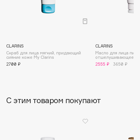
B
Babor
Baffy
Balmain Hair Couture
ЭКСКЛЮЗИВ
Banderas
CLARINS
CLARINS
Скраб для лица мягкий, придающий
Масло для лица пит
Basicare
сияние коже My Clarins
отшелушивающее Com
Batiste
2700 ₽
2555 ₽
3650 ₽
Beauty Bomb
Beauty Pati
Beautyblades
НОВИНКА
beautyblender
С этим товаром покупают
Bebble
Beverly Hills Polo Club
Biodance
Bioderma