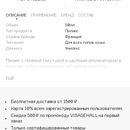
Adele for you
Финал лета
Advante
ЭКСКЛЮЗИВ
ОПИСАНИЕ
ПРИМЕНЕНИЕ
БРЕНД
СОСТАВ
1 АВГ - 31 АВГ
Aesop
Объем
50мл
Age Stop
Тип продукта
Пилинг
ЭКСКЛЮЗИВ
Страна бренда
Франция
AHFA Cosmetics
Тип кожи
Для всех типов кожи
Ajmal
Для кого
Унисекс
Alix Avien
Пилинг с гелевой текстурой и удобным аппликатором в
Allies of Skin
виде кисти был вдохновлен ритуалами красоты,
AMAN
проводимыми в spa Clarins.
Формула на основе гликолевой и салициловой кислот
ЕЩЁ
Amina Daudova Brushes
эффективно отшелушивает омертвевшие клетки,
Amouage
очищает поры и стимулирует клеточное обновление,
делая кожу заметно более гладкой, свежей и сияющей.
Amuleto Di Casa
Бесплатная доставка от 1500 ₽
Angiopharm
ЭКСКЛЮЗИВ
Меры предосторожности: средство содержит альфа-
Карта 10% всем зарегистрированным пользователям
Annbeauty
гидроксикислоту (AHA), которая может повышать
Скидка 500 ₽ по промокоду VISAGEHALL на первый
чувствительность кожи к воздействию УФ-лучей и
Anua
заказ
увеличивает риск получения солнечного ожога.
Только сертифицированные товары
Apadent