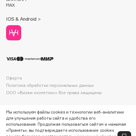
Deonica
MAX
Dessange
IOS & Android >
Dior
Divage
Dolce & Gabbana
Dolomit
Dorco
DP Daily Perfection
Dr. Vranjes Firenze
Оферта
Dr.Althea
Политика обработки персональных данных
Dr.Ceuracle
ООО «Визаж косметикс» Все права защищены
Dr.Jart+
DSD de Luxe
Мы используем файлы cookies и технологии веб-аналитики
Dyson
для улучшения работы сайта и удобства его
использования. Продолжая пользоваться сайтом и нажимая
«Принять», вы подтверждаете использование cookies
ПО ЗОЛОТОЙ КАРТЕ:
5313 ₽