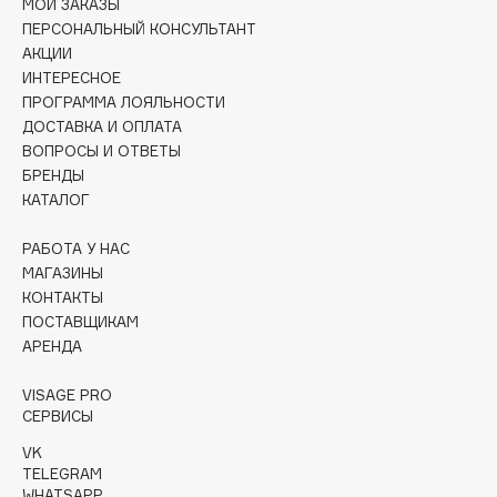
МОИ ЗАКАЗЫ
Collagenina
ПЕРСОНАЛЬНЫЙ КОНСУЛЬТАНТ
Consly
АКЦИИ
Corimo
ИНТЕРЕСНОЕ
ПРОГРАММА ЛОЯЛЬНОСТИ
CosRX
ДОСТАВКА И ОПЛАТА
Cottolina
ВОПРОСЫ И ОТВЕТЫ
Crescina
БРЕНДЫ
КАТАЛОГ
Cunzite
Curaprox
РАБОТА У НАС
МАГАЗИНЫ
КОНТАКТЫ
D
ПОСТАВЩИКАМ
АРЕНДА
d'Alba
DABO
VISAGE PRO
СЕРВИСЫ
DARLING*
VK
Darphin
TELEGRAM
Davines
WHATSAPP