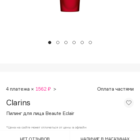
Подарки
Tom Ford
HFC
Для дома
Angiopharm
Техника
KIKO Milano
Estée Lauder
Clarins
0 - 9
100BON
4 платежа ×
1562 ₽
>
Оплата частями
22|11
Clarins
A
Пилинг для лица Beaute Eclair
Acqua di Parma
*Цена на сайте может отличаться от цены в офлайн
Acque di Italia
НЕТ ОТЗЫВОВ
НАЛИЧИЕ В МАГАЗИНАХ