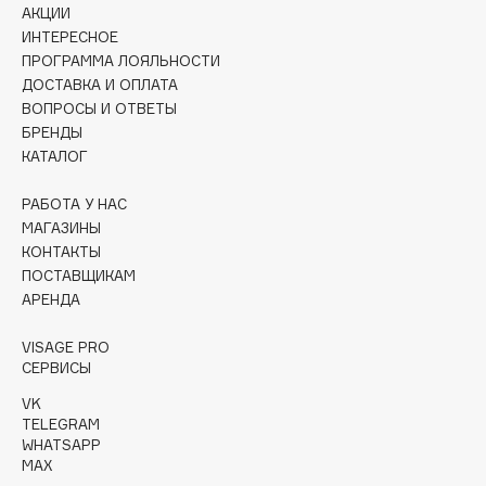
АКЦИИ
Collagenina
ИНТЕРЕСНОЕ
Consly
ПРОГРАММА ЛОЯЛЬНОСТИ
Corimo
ДОСТАВКА И ОПЛАТА
CosRX
ВОПРОСЫ И ОТВЕТЫ
БРЕНДЫ
Cottolina
КАТАЛОГ
Crescina
Cunzite
РАБОТА У НАС
Curaprox
МАГАЗИНЫ
КОНТАКТЫ
ПОСТАВЩИКАМ
D
АРЕНДА
VISAGE PRO
d'Alba
СЕРВИСЫ
DABO
VK
DARLING*
TELEGRAM
Darphin
WHATSAPP
MAX
Davines