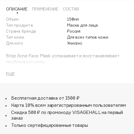
Adele for you
ОПИСАНИЕ
ПРИМЕНЕНИЕ
СОСТАВ
Финал лета
Advante
ЭКСКЛЮЗИВ
Объем
150мл
1 АВГ - 31 АВГ
Aesop
Тип продукта
Маска для лица
Age Stop
Страна бренда
Россия
ЭКСКЛЮЗИВ
Тип кожи
Для всех типов кожи
AHFA Cosmetics
Для кого
Унисекс
Ajmal
Stop Acne Face Mask успокаивает и восстанавливает
Alix Avien
проблемную кожу.
Allies of Skin
Способствует нормализации выработки себума,
AMAN
очищает и сужает поры.
ЕЩЁ
Amina Daudova Brushes
Активные компоненты:
Amouage
• Салициловая кислота – очищает и сужает поры.
Предупреждает появление черных точек и воспалений.
Бесплатная доставка от 1500 ₽
Amuleto Di Casa
Выравнивает тон и микрорельеф
Карта 10% всем зарегистрированным пользователям
Angiopharm
ЭКСКЛЮЗИВ
• Экстракты центеллы азиатской и ламинарии –
Скидка 500 ₽ по промокоду VISAGEHALL на первый
успокаивают кожу, улучшают выработку собственного
Annbeauty
заказ
коллагена
Anua
Только сертифицированные товары
• Фруктовые альфа-гидроксикислоты (содержащиеся в
Apadent
экстракте сахарного тростника, клена, плодов