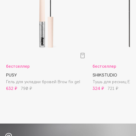
Biomed
Biorepair
Blanx
Blistex
BLOME
Boadicea The Victorious
Bobbi Brown
BOOMSHOP
бестселлер
бестселлер
BORK
PUSY
SHIKSTUDIO
Brunello Cucinelli
Гель для укладки бровей Brow fix gel
Тушь для ресниц Extr
Bvlgari
632 ₽
790 ₽
324 ₽
721 ₽
by TERRY
BY WISHTREND
Byredo
C