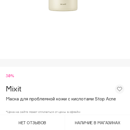
Подарки
Tom Ford
HFC
Для дома
Angiopharm
Техника
KIKO Milano
Estée Lauder
Clarins
0 - 9
30%
100BON
22|11
Mixit
Маска для проблемной кожи с кислотами Stop Acne
A
*Цена на сайте может отличаться от цены в офлайн
Acqua di Parma
НЕТ ОТЗЫВОВ
НАЛИЧИЕ В МАГАЗИНАХ
Acque di Italia