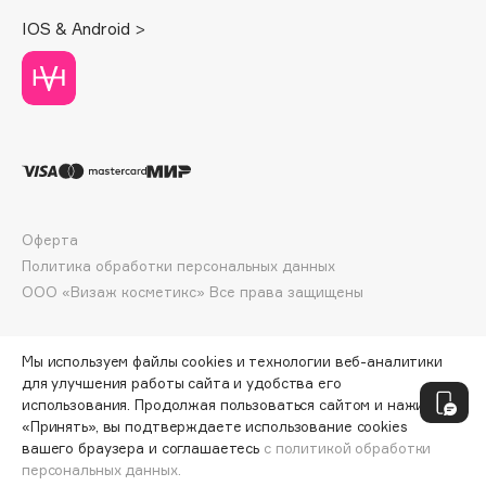
Deonica
IOS & Android >
Dessange
Dior
Divage
Dolce & Gabbana
Dolomit
Dorco
DP Daily Perfection
Оферта
Dr. Vranjes Firenze
Политика обработки персональных данных
Dr.Althea
ООО «Визаж косметикс» Все права защищены
Dr.Ceuracle
Dr.Jart+
Мы используем файлы cookies и технологии веб-аналитики
DSD de Luxe
для улучшения работы сайта и удобства его
использования. Продолжая пользоваться сайтом и нажимая
Dyson
«Принять», вы подтверждаете использование cookies
вашего браузера и соглашаетесь
с политикой обработки
персональных данных.
ДОБАВИТЬ В КОРЗИНУ
616 ₽
880 ₽