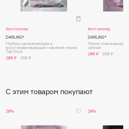
B
Babor
Baffy
бестселлер
бестселлер
Balmain Hair Couture
ЭКСКЛЮЗИВ
DARLING*
DARLING*
Banderas
Глубоко увлажняющая и
Маска освежающая с
восстанавливающая тканевая маска
cияния
Basicare
Tall Drink
208 ₽
260 ₽
Batiste
208 ₽
260 ₽
Beauty Bomb
Beauty Pati
Beautyblades
НОВИНКА
С этим товаром покупают
beautyblender
Bebble
Beverly Hills Polo Club
20%
20%
Biodance
Bioderma