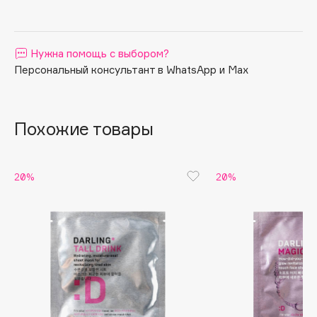
Apagard
Aravia Professional
Нужна помощь с выбором?
Arcadia
Персональный консультант в WhatsApp и Max
Archetype
Architect Demidoff
ARIVE MAKEUP
Похожие товары
Art&Fact
Art-Visage
Artdeco
20%
20%
Astra
Atelier Rebul
Augustinus Bader
Aveda
Avene