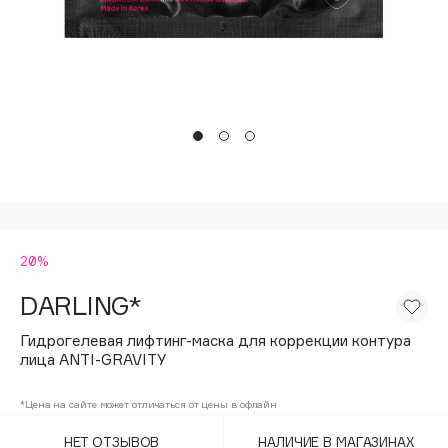
Подарки
Tom Ford
HFC
Для дома
Angiopharm
Техника
KIKO Milano
Estée Lauder
Clarins
0 - 9
20%
100BON
22|11
DARLING*
Гидрогелевая лифтинг-маска для коррекции контура
A
лица ANTI-GRAVITY
Acqua di Parma
*Цена на сайте может отличаться от цены в офлайн
Acque di Italia
НЕТ ОТЗЫВОВ
НАЛИЧИЕ В МАГАЗИНАХ