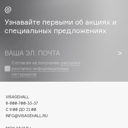
Cadence
Capelli Dorati
Узнавайте первыми об акциях и
Carbon Theory
специальных предложениях
Carmex
Carolina Herrera
Catrice
ВАША ЭЛ. ПОЧТА
Celimax
Согласен на получение
рассылки
Cettua
рекламно-информационных
материалов
Chupa Chups
Clarette
Clarins
VISAGEHALL
Clarins Precious
8-800-700-33-37
Clinique
C 9:00 ДО 21:00
Clive Christian
INFO@VISAGEHALL.RU
Club De Nuit