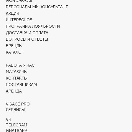
МОИ ЗАКАЗЫ
Collagenina
ПЕРСОНАЛЬНЫЙ КОНСУЛЬТАНТ
Consly
АКЦИИ
Corimo
ИНТЕРЕСНОЕ
ПРОГРАММА ЛОЯЛЬНОСТИ
CosRX
ДОСТАВКА И ОПЛАТА
Cottolina
ВОПРОСЫ И ОТВЕТЫ
Crescina
БРЕНДЫ
КАТАЛОГ
Cunzite
Curaprox
РАБОТА У НАС
МАГАЗИНЫ
КОНТАКТЫ
D
ПОСТАВЩИКАМ
АРЕНДА
d'Alba
DABO
VISAGE PRO
СЕРВИСЫ
DARLING*
VK
Darphin
TELEGRAM
Davines
WHATSAPP