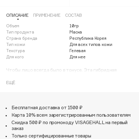
Adele for you
Финал лета
Advante
ЭКСКЛЮЗИВ
ОПИСАНИЕ
ПРИМЕНЕНИЕ
СОСТАВ
1 АВГ - 31 АВГ
Aesop
Объем
10гр
Age Stop
Тип продукта
Маска
ЭКСКЛЮЗИВ
Страна бренда
Республика Корея
AHFA Cosmetics
Тип кожи
Для всех типов кожи
Ajmal
Текстура
Гелевая
Для кого
Для нее
Alix Avien
Allies of Skin
Чтобы лицо всегда было в тонусе. Эта гибридная
AMAN
гидрогелевая маска подтягивает, скульптурирует и
подчеркивает линию подбородка. Благодаря
ЕЩЁ
Amina Daudova Brushes
эластичной тканевой основе, она плотно прилегает к
Amouage
коже и обеспечивает глубокое увлажнение. Экстракт
Магнолии способствует сжиганию жира в клетках кожи,
Amuleto Di Casa
а Южный Женьшень увеличивает синтез коллагена и
Бесплатная доставка от 1500 ₽
Angiopharm
ЭКСКЛЮЗИВ
восстанавливает эластичность кожи. Благодаря этой
Карта 10% всем зарегистрированным пользователям
маске гравитация и время теперь на твоей стороне.
Annbeauty
Скидка 500 ₽ по промокоду VISAGEHALL на первый
заказ
Anua
Только сертифицированные товары
Apadent