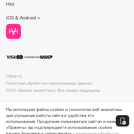
Deonica
MAX
Dessange
IOS & Android >
Dior
Divage
Dolce & Gabbana
Dolomit
Dorco
DP Daily Perfection
Dr. Vranjes Firenze
Оферта
Dr.Althea
Политика обработки персональных данных
Dr.Ceuracle
ООО «Визаж косметикс» Все права защищены
Dr.Jart+
DSD de Luxe
Мы используем файлы cookies и технологии веб-аналитики
Dyson
для улучшения работы сайта и удобства его
использования. Продолжая пользоваться сайтом и нажимая
«Принять», вы подтверждаете использование cookies
вашего браузера и соглашаетесь
с политикой обработки