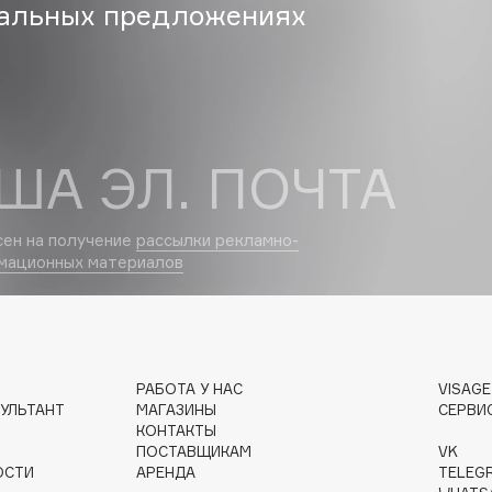
альных предложениях
Dr.Althea
Dr.Ceuracle
Dr.Jart+
DSD de Luxe
ША ЭЛ. ПОЧТА
Dyson
сен на получение
рассылки рекламно-
мационных материалов
РАБОТА У НАС
VISAG
Estée Lauder
УЛЬТАНТ
МАГАЗИНЫ
СЕРВИ
Etat Pur
КОНТАКТЫ
ПОСТАВЩИКАМ
VK
Etude House
ОСТИ
АРЕНДА
TELEG
Etude organix