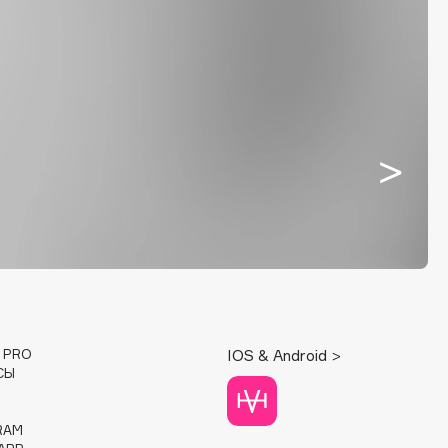
E PRO
IOS & Android >
СЫ
RAM