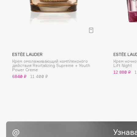
BLOME
C
Cadence
Chupa Chups
ESTÉE LAUDER
ESTÉE LAU
Capelli Dorati
Clarette
Крем омолаживающий комплексного
Крем ночной
Carbon Theory
Clarins
действия Revitalizing Supreme + Youth
Lift Night
Power Creme
12 880 ₽
1
Carmex
Clarins Precious
6840 ₽
11 400 ₽
Carolina Herrera
Clinique
Catrice
Clive Christian
Celimax
Club De Nuit
Cettua
Collagenina
Узнав