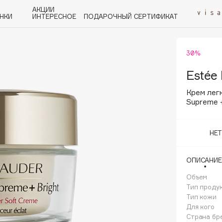
АКЦИИ
НКИ
ИНТЕРЕСНОЕ
ПОДАРОЧНЫЙ СЕРТИФИКАТ
30%
P
Q
R
S
T
U
V
W
Y
Z
А - Я
Estée
Крем легк
Supreme +
НЕ
Angiopharm
KIKO Milano
ОПИСАНИЕ
Estée Lauder
Объем
Clarins
Тип проду
Тип кожи
Для кого
Страна бр