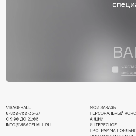
D
специ
d'Alba
Dior
DABO
Divage
DARLING*
Dolce & Gabbana
Darphin
Dolomit
ВА
Davines
Dorco
Deonica
DP Daily Perfection
Согла
Dessange
Dr. Vranjes Firenze
инфор
E
VISAGEHALL
МОИ ЗАКАЗЫ
Eat My
Ella Bartsueva Brushes
8-800-700-33-37
ПЕРСОНАЛЬНЫЙ КОНС
Ecolatier
EMBRACE Haircare
C 9:00 ДО 21:00
АКЦИИ
INFO@VISAGEHALL.RU
ИНТЕРЕСНОЕ
Ecotools
Emmanuelle Jane
ПРОГРАММА ЛОЯЛЬН
EGG
Enough