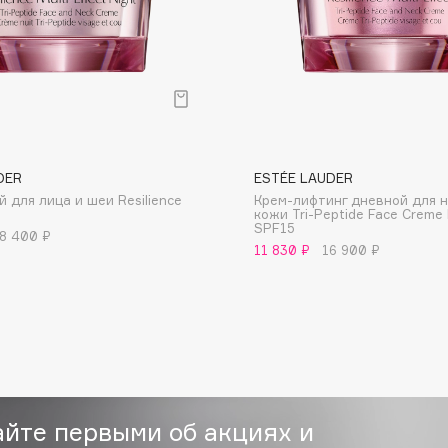
Consly
DER
ESTÉE LAUDER
Corimo
 для лица и шеи Resilience
Крем-лифтинг дневной для 
CosRX
кожи Tri-Peptide Face Creme 
SPF15
8 400 ₽
Cottolina
11 830 ₽
16 900 ₽
Crescina
Cunzite
Curaprox
айте первыми об акциях и