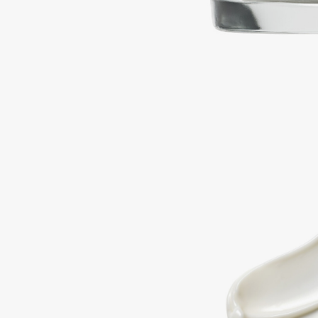
Подарки
0 - 9
Для дома
100BON
22|11
Техника
A
Acqua di Parma
Amina Daudova Brushes
Acque di Italia
Amouage
Adele for you
Amuleto Di Casa
Advante
Angiopharm
ЭКСКЛЮЗИВ
ЭКСКЛЮЗИВ
Aesop
Annbeauty
Age Stop
Anua
ЭКСКЛЮЗИВ
Apadent
AHFA Cosmetics
Apagard
Ajmal