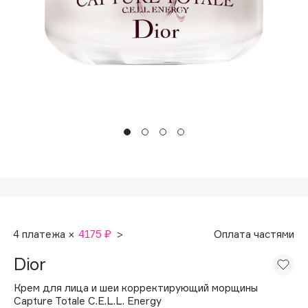
Подарки
Tom Ford
HFC
Для дома
Angiopharm
Техника
KIKO Milano
Estée Lauder
Clarins
0 - 9
100BON
22|11
4 платежа ×
4175 ₽
>
Оплата частями
A
Dior
Acqua di Parma
Крем для лица и шеи корректирующий морщины
Acque di Italia
Capture Totale C.E.L.L. Energy