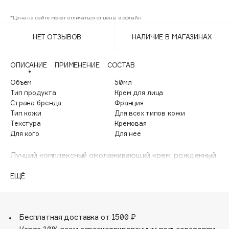
Adele for you
Финал лета
*Цена на сайте может отличаться от цены в офлайн
Advante
ЭКСКЛЮЗИВ
1 АВГ - 31 АВГ
НЕТ ОТЗЫВОВ
НАЛИЧИЕ В МАГАЗИНАХ
Aesop
Age Stop
ЭКСКЛЮЗИВ
ОПИСАНИЕ
ПРИМЕНЕНИЕ
СОСТАВ
AHFA Cosmetics
Ajmal
Объем
50мл
Тип продукта
Крем для лица
Alix Avien
Страна бренда
Франция
Allies of Skin
Тип кожи
Для всех типов кожи
Текстура
Кремовая
AMAN
Для кого
Для нее
Amina Daudova Brushes
Amouage
Лучший комплексный омолаживающий крем, рожденный
из исследований в области материнских клеток и
Amuleto Di Casa
вдохновленный цветочной экспертизой DIOR.
ЕЩЁ
Angiopharm
Спустя 7 дней морщины разглаживаются изнутри, кожа
ЭКСКЛЮЗИВ
становится более упругой, её текстура - однородной.
Annbeauty
Кожа излучает сияние и выглядит здоровой. Спустя 1
Anua
месяц использования происходит закрепление
Бесплатная доставка от 1500 ₽
достигнутых результатов.
Apadent