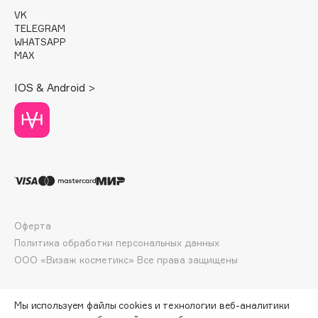
Deonica
VK
TELEGRAM
Dessange
WHATSAPP
Dior
MAX
Divage
IOS & Android >
Dolce & Gabbana
Dolomit
Dorco
DP Daily Perfection
Dr. Vranjes Firenze
Dr.Althea
Dr.Ceuracle
Оферта
Dr.Jart+
Политика обработки персональных данных
DSD de Luxe
ООО «Визаж косметикс» Все права защищены
Dyson
Мы используем файлы cookies и технологии веб-аналитики