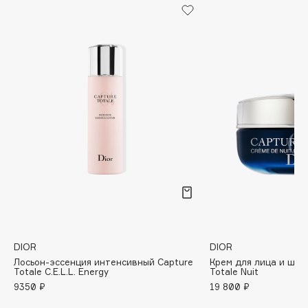
Biomed
Biorepair
Blanx
Blistex
BLOME
Boadicea The Victorious
Bobbi Brown
BOOMSHOP
BORK
Brunello Cucinelli
Bvlgari
by TERRY
BY WISHTREND
DIOR
DIOR
Byredo
Лосьон-эссенция интенсивный Capture
Крем для лица и шеи
Totale C.E.L.L. Energy
Totale Nuit
9350 ₽
19 800 ₽
C