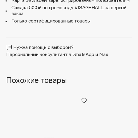
Карта 10% всем зарегистрированным пользователям
Apagard
Скидка 500 ₽ по промокоду VISAGEHALL на первый
заказ
Aravia Professional
Только сертифицированные товары
Arcadia
Archetype
Architect Demidoff
Нужна помощь с выбором?
ARIVE MAKEUP
Персональный консультант в WhatsApp и Max
Art&Fact
Art-Visage
Artdeco
Похожие товары
Astra
Atelier Rebul
Augustinus Bader
Aveda
Avene