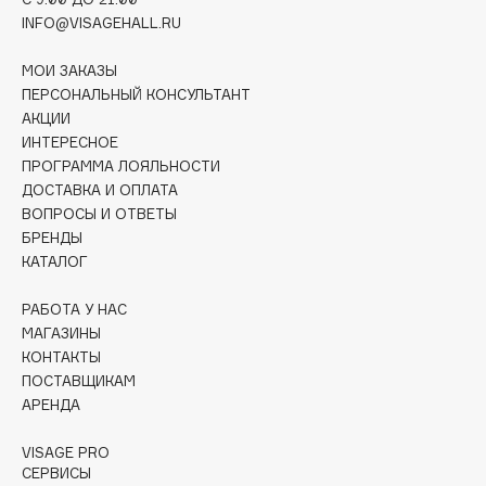
Collagenina
INFO@VISAGEHALL.RU
Consly
МОИ ЗАКАЗЫ
Corimo
ПЕРСОНАЛЬНЫЙ КОНСУЛЬТАНТ
CosRX
АКЦИИ
Cottolina
ИНТЕРЕСНОЕ
Crescina
ПРОГРАММА ЛОЯЛЬНОСТИ
ДОСТАВКА И ОПЛАТА
Cunzite
ВОПРОСЫ И ОТВЕТЫ
Curaprox
БРЕНДЫ
КАТАЛОГ
D
РАБОТА У НАС
МАГАЗИНЫ
d'Alba
КОНТАКТЫ
ПОСТАВЩИКАМ
DABO
АРЕНДА
DARLING*
Darphin
VISAGE PRO
СЕРВИСЫ
Davines