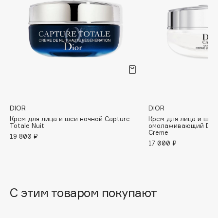
B
Babor
Baffy
Balmain Hair Couture
ЭКСКЛЮЗИВ
Banderas
Basicare
Batiste
DIOR
DIOR
Beauty Bomb
Крем для лица и шеи ночной Capture
Крем для лица и шеи
Beauty Pati
Totale Nuit
омолаживающий Dior
Creme
19 800 ₽
Beautyblades
НОВИНКА
17 000 ₽
beautyblender
Bebble
Beverly Hills Polo Club
С этим товаром покупают
Biodance
Bioderma