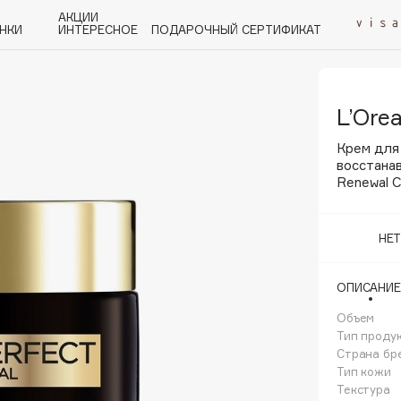
АКЦИИ
НКИ
ИНТЕРЕСНОЕ
ПОДАРОЧНЫЙ СЕРТИФИКАТ
L’Orea
P
Q
R
S
T
U
V
W
Y
Z
А - Я
Крем для
восстанав
Renewal 
НЕ
Angiopharm
KIKO Milano
ОПИСАНИЕ
Estée Lauder
Объем
Clarins
Тип проду
Страна бр
Тип кожи
Текстура