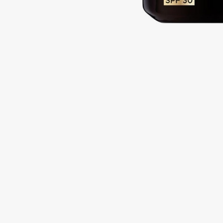
Подарки
0 - 9
Для дома
100BON
22|11
Техника
A
Acqua di Parma
Amina Daudova Brushes
Acque di Italia
Amouage
Adele for you
Amuleto Di Casa
Advante
Angiopharm
ЭКСКЛЮЗИВ
ЭКСКЛЮЗИВ
Aesop
Annbeauty
Age Stop
Anua
ЭКСКЛЮЗИВ
Apadent
AHFA Cosmetics
Apagard
Ajmal