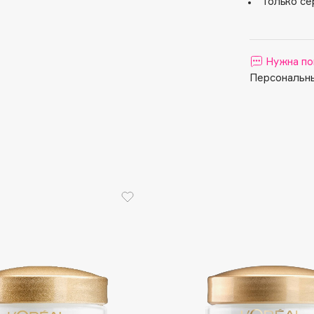
Только се
Aveda
Avene
Нужна по
Персональны
Boadicea The Victorious
Bobbi Brown
BOOMSHOP
BORK
Brunello Cucinelli
Bvlgari
by TERRY
BY WISHTREND
Byredo