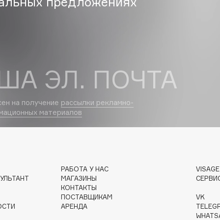
альных предложениях
Dr.Althea
Dr.Ceuracle
Dr.Jart+
DSD de Luxe
ША ЭЛ. ПОЧТА
Dyson
сен на получение
рассылки рекламно-
мационных материалов
РАБОТА У НАС
VISAG
Estrâde
УЛЬТАНТ
МАГАЗИНЫ
СЕРВИ
КОНТАКТЫ
Estée Lauder
ПОСТАВЩИКАМ
VK
Etat Pur
ОСТИ
АРЕНДА
TELEG
WHATS
Etude House