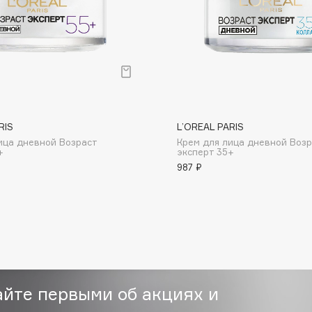
Consly
RIS
L’OREAL PARIS
Corimo
ица дневной Возраст
Крем для лица дневной Возр
CosRX
+
эксперт 35+
Cottolina
987 ₽
Crescina
Cunzite
Curaprox
айте первыми об акциях и