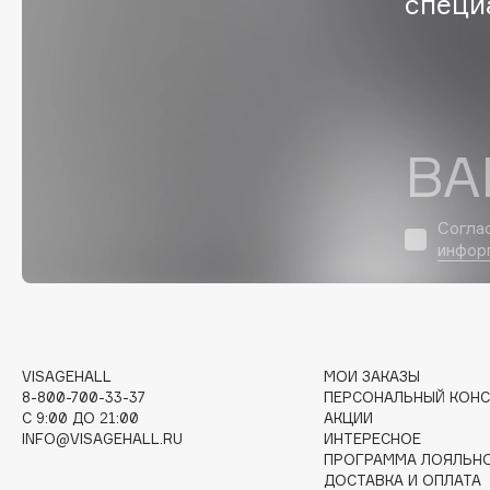
специ
D
d'Alba
Dior
DABO
Divage
DARLING*
Dolce & Gabbana
Darphin
Dolomit
ВА
Davines
Dorco
Deonica
DP Daily Perfection
Согла
Dessange
Dr. Vranjes Firenze
инфор
E
VISAGEHALL
МОИ ЗАКАЗЫ
Eat My
Ella Bartsueva Brushes
8-800-700-33-37
ПЕРСОНАЛЬНЫЙ КОНС
C 9:00 ДО 21:00
АКЦИИ
Ecolatier
EMBRACE Haircare
INFO@VISAGEHALL.RU
ИНТЕРЕСНОЕ
Ecotools
Emmanuelle Jane
ПРОГРАММА ЛОЯЛЬН
ДОСТАВКА И ОПЛАТА
EGIA
Enough