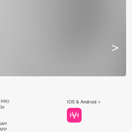
E PRO
IOS & Android >
СЫ
RAM
APP