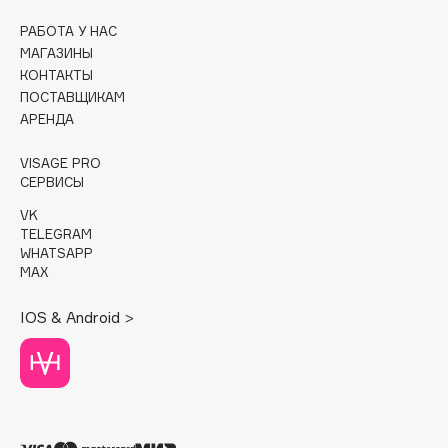
РАБОТА У НАС
Cadence
МАГАЗИНЫ
Capelli Dorati
КОНТАКТЫ
Carbon Theory
ПОСТАВЩИКАМ
АРЕНДА
Carmex
Carolina Herrera
VISAGE PRO
Catrice
СЕРВИСЫ
Celimax
VK
Cettua
TELEGRAM
WHATSAPP
Chupa Chups
MAX
Clarette
IOS & Android >
Clarins
Clarins Precious
НОВИНКА
Clinique
Clive Christian
Club De Nuit