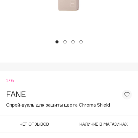
Подарки
Tom Ford
HFC
Для дома
Angiopharm
Техника
KIKO Milano
Estée Lauder
Clarins
0 - 9
17%
100BON
22|11
FANE
Спрей-вуаль для защиты цвета Chroma Shield
A
НЕТ ОТЗЫВОВ
НАЛИЧИЕ В МАГАЗИНАХ
Acqua di Parma
Acque di Italia