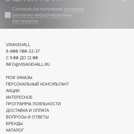
Biomed
Согласен на получение
рассылки
Biorepair
рекламно-информационных
Blanx
материалов
Blistex
BLOME
Boadicea The Victorious
VISAGEHALL
8-800-700-33-37
Bobbi Brown
C 9:00 ДО 21:00
BOOMSHOP
INFO@VISAGEHALL.RU
BORK
Brunello Cucinelli
МОИ ЗАКАЗЫ
ПЕРСОНАЛЬНЫЙ КОНСУЛЬТАНТ
Bvlgari
АКЦИИ
by TERRY
ИНТЕРЕСНОЕ
BY WISHTREND
ПРОГРАММА ЛОЯЛЬНОСТИ
Byredo
ДОСТАВКА И ОПЛАТА
ВОПРОСЫ И ОТВЕТЫ
БРЕНДЫ
C
КАТАЛОГ