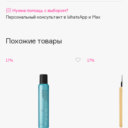
Apagard
Нужна помощь с выбором?
Aravia Professional
Персональный консультант в WhatsApp и Max
Arcadia
Archetype
Architect Demidoff
Похожие товары
ARIVE MAKEUP
Art&Fact
17%
17%
Art-Visage
Artdeco
Astra
Atelier Rebul
Augustinus Bader
Aveda
Avene