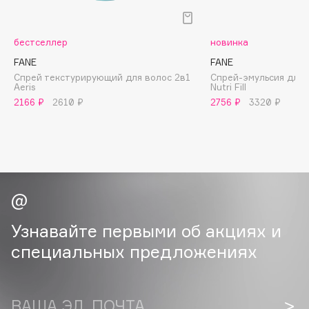
B
Babor
бестселлер
новинка
Baffy
FANE
FANE
Balmain Hair Couture
Спрей текстурирующий для волос 2в1
Спрей-эмульсия для 
ЭКСКЛЮЗИВ
Aeris
Nutri Fill
Banderas
2166 ₽
2610 ₽
2756 ₽
3320 ₽
Basicare
Batiste
Beauty Bomb
Beauty Pati
Beautyblades
НОВИНКА
beautyblender
Узнавайте первыми об акциях и
Bebble
специальных предложениях
Beverly Hills Polo Club
Biodance
Bioderma
ВАША ЭЛ. ПОЧТА