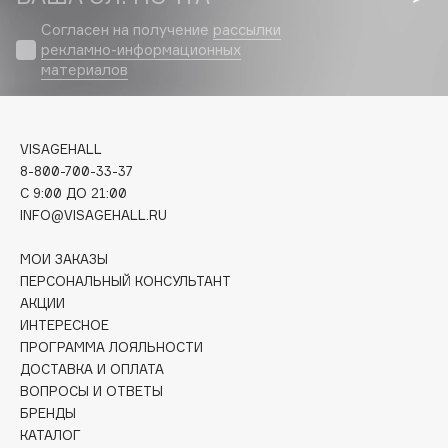
Biomed
Согласен на получение
рассылки
Biorepair
рекламно-информационных
Blanx
материалов
Blistex
BLOME
Boadicea The Victorious
VISAGEHALL
8-800-700-33-37
Bobbi Brown
C 9:00 ДО 21:00
BOOMSHOP
INFO@VISAGEHALL.RU
BORK
Brunello Cucinelli
МОИ ЗАКАЗЫ
ПЕРСОНАЛЬНЫЙ КОНСУЛЬТАНТ
Bvlgari
АКЦИИ
by TERRY
ИНТЕРЕСНОЕ
BY WISHTREND
ПРОГРАММА ЛОЯЛЬНОСТИ
Byredo
ДОСТАВКА И ОПЛАТА
ВОПРОСЫ И ОТВЕТЫ
БРЕНДЫ
C
КАТАЛОГ