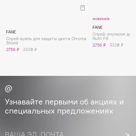
B
Babor
новинка
Baffy
FANE
FANE
Balmain Hair Couture
Спрей-эмульсия для 
ЭКСКЛЮЗИВ
Nutri Fill
Спрей-вуаль для защиты цвета Chroma
Shield
Banderas
2756 ₽
3320 ₽
2756 ₽
3320 ₽
Basicare
Batiste
Beauty Bomb
Beauty Pati
Beautyblades
НОВИНКА
beautyblender
Узнавайте первыми об акциях и
Bebble
специальных предложениях
Beverly Hills Polo Club
Biodance
Bioderma
ВАША ЭЛ. ПОЧТА