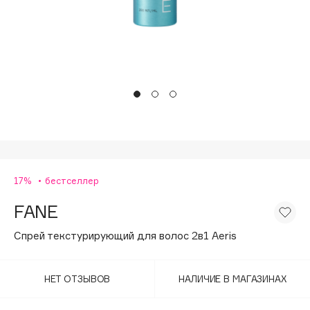
Подарки
Tom Ford
HFC
Для дома
Angiopharm
Техника
KIKO Milano
Estée Lauder
Clarins
0 - 9
17%
бестселлер
100BON
22|11
FANE
Спрей текстурирующий для волос 2в1 Aeris
A
НЕТ ОТЗЫВОВ
НАЛИЧИЕ В МАГАЗИНАХ
Acqua di Parma
Acque di Italia