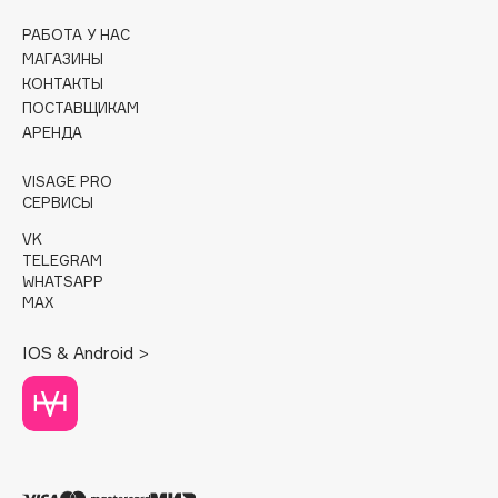
РАБОТА У НАС
Cadence
МАГАЗИНЫ
Capelli Dorati
КОНТАКТЫ
Carbon Theory
ПОСТАВЩИКАМ
АРЕНДА
Carmex
Carolina Herrera
VISAGE PRO
Catrice
СЕРВИСЫ
Celimax
VK
Cettua
TELEGRAM
WHATSAPP
Chupa Chups
MAX
Clarette
IOS & Android >
Clarins
Clarins Precious
Clinique
Clive Christian
Club De Nuit