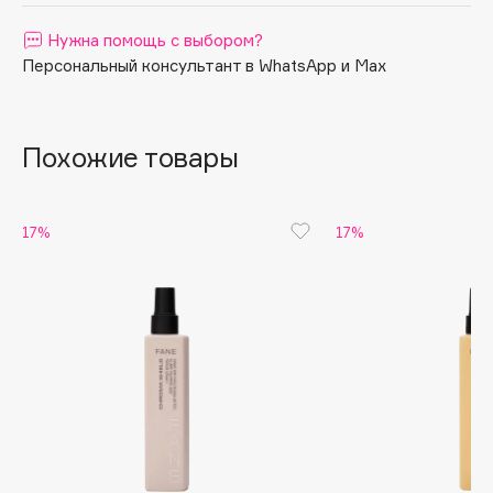
Apagard
Нужна помощь с выбором?
Aravia Professional
Персональный консультант в WhatsApp и Max
Arcadia
Archetype
Architect Demidoff
Похожие товары
ARIVE MAKEUP
Art&Fact
17%
17%
Art-Visage
Artdeco
Astra
Atelier Rebul
Augustinus Bader
Aveda
Avene