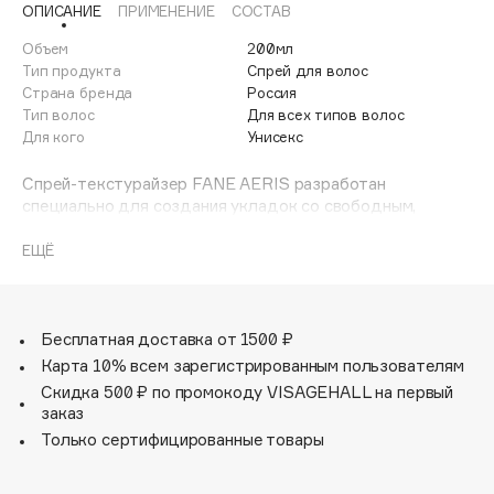
ОПИСАНИЕ
ПРИМЕНЕНИЕ
СОСТАВ
Adele for you
Финал лета
Advante
Объем
200мл
ЭКСКЛЮЗИВ
Тип продукта
Спрей для волос
1 АВГ - 31 АВГ
Aesop
Страна бренда
Россия
Age Stop
Тип волос
Для всех типов волос
ЭКСКЛЮЗИВ
Для кого
Унисекс
AHFA Cosmetics
Ajmal
Спрей-текстурайзер FANE AERIS разработан
специально для создания укладок со свободным,
Alix Avien
текстурированным объемом. Этот продукт идеально
Allies of Skin
подходит для создания эффекта небрежного
ЕЩЁ
AMAN
стайлинга. Используйте, чтобы освежить укладку.
Amina Daudova Brushes
Amouage
Бесплатная доставка от 1500 ₽
Amuleto Di Casa
Карта 10% всем зарегистрированным пользователям
Скидка 500 ₽ по промокоду VISAGEHALL на первый
Angiopharm
ЭКСКЛЮЗИВ
заказ
Annbeauty
Только сертифицированные товары
Anua
Apadent