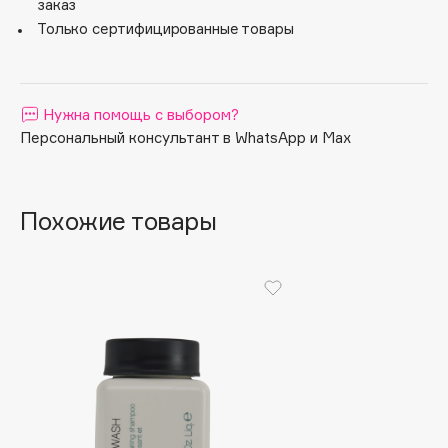
заказ
Apagard
Только сертифицированные товары
Aravia Professional
Arcadia
Archetype
Нужна помощь с выбором?
Architect Demidoff
Персональный консультант в WhatsApp и Max
ARIVE MAKEUP
Art&Fact
Похожие товары
Art-Visage
Artdeco
Astra
Atelier Rebul
Augustinus Bader
Aveda
Avene