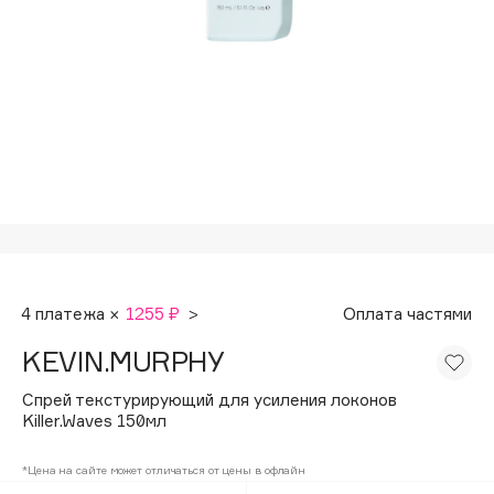
Подарки
Tom Ford
HFC
Для дома
Angiopharm
Техника
KIKO Milano
Estée Lauder
Clarins
0 - 9
100BON
4 платежа ×
1255 ₽
>
Оплата частями
22|11
KEVIN.MURPHY
A
Спрей текстурирующий для усиления локонов
Killer.Waves 150мл
Acqua di Parma
*Цена на сайте может отличаться от цены в офлайн
Acque di Italia