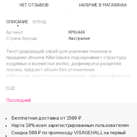
Adele for you
НЕТ ОТЗЫВОВ
НАЛИЧИЕ В МАГАЗИНАХ
Финал лета
Advante
ЭКСКЛЮЗИВ
1 АВГ - 31 АВГ
ОПИСАНИЕ
БРЕНД
Aesop
Age Stop
Артикул
KMU446
ЭКСКЛЮЗИВ
Страна бренда
Австралия
AHFA Cosmetics
Ajmal
Текстурирующий спрей для усиления локонов и
придания объема Killer.Waves подчеркивает структуру
Alix Avien
кудрявых и волнистых волоc, дефинируя и разделяя
Allies of Skin
локоны, придает объем без утяжеления.
AMAN
Killer.Waves препятствует появлению эффекта «фриззи»,
подходит для тонких и поврежденных волос.
Amina Daudova Brushes
ЕЩЁ
Amouage
Нанести на влажные или сухие волосы, сделать укладку.
Последний
Amuleto Di Casa
Angiopharm
ЭКСКЛЮЗИВ
Бесплатная доставка от 1500 ₽
Annbeauty
Карта 10% всем зарегистрированным пользователям
Anua
Скидка 500 ₽ по промокоду VISAGEHALL на первый
Apadent