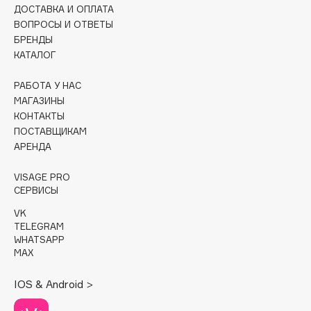
ДОСТАВКА И ОПЛАТА
ВОПРОСЫ И ОТВЕТЫ
Cadence
БРЕНДЫ
Capelli Dorati
КАТАЛОГ
Carbon Theory
Carmex
РАБОТА У НАС
МАГАЗИНЫ
Carolina Herrera
КОНТАКТЫ
Catrice
ПОСТАВЩИКАМ
Celimax
АРЕНДА
Cettua
VISAGE PRO
Chupa Chups
СЕРВИСЫ
Clarette
VK
Clarins
TELEGRAM
Clarins Precious
WHATSAPP
НОВИНКА
MAX
Clinique
Clive Christian
IOS & Android >
Club De Nuit