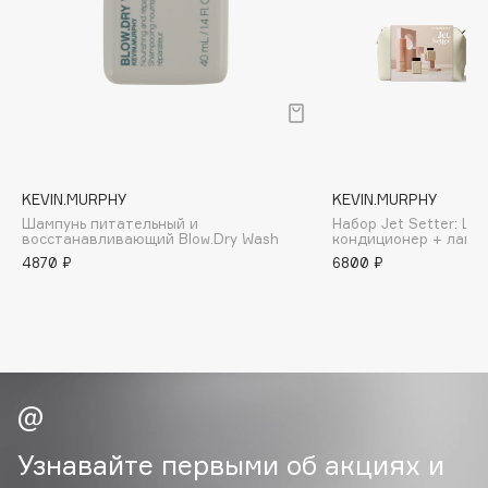
B
Babor
Baffy
Balmain Hair Couture
ЭКСКЛЮЗИВ
Banderas
Basicare
KEVIN.MURPHY
KEVIN.MURPHY
Batiste
Шампунь питательный и
Набор Jet Setter: Ша
восстанавливающий Blow.Dry Wash
кондиционер + лак +
Beauty Bomb
4870 ₽
6800 ₽
Beauty Pati
Beautyblades
НОВИНКА
beautyblender
Bebble
Beverly Hills Polo Club
Biodance
Узнавайте первыми об акциях и
Bioderma