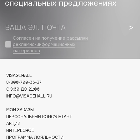
специальных предложениях
Biomed
Biorepair
Blanx
ВАША ЭЛ. ПОЧТА
Blistex
BLOME
Согласен на получение
рассылки
рекламно-информационных
Boadicea The Victorious
материалов
Bobbi Brown
BOOMSHOP
BORK
VISAGEHALL
Brunello Cucinelli
8-800-700-33-37
Bvlgari
C 9:00 ДО 21:00
INFO@VISAGEHALL.RU
by TERRY
BY WISHTREND
МОИ ЗАКАЗЫ
Byredo
ПЕРСОНАЛЬНЫЙ КОНСУЛЬТАНТ
АКЦИИ
ИНТЕРЕСНОЕ
C
ПРОГРАММА ЛОЯЛЬНОСТИ