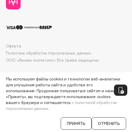
Collagenina
Consly
Corimo
CosRX
Cottolina
Crescina
Оферта
Cunzite
Политика обработки персональных данных
ООО «Визаж косметикс» Все права защищены
Curaprox
Мы используем файлы cookies и технологии веб-аналитики
D
для улучшения работы сайта и удобства его
использования. Продолжая пользоваться сайтом и нажимая
d'Alba
«Принять», вы подтверждаете использование cookies
вашего браузера и соглашаетесь
с политикой обработки
DABO
персональных данных.
ДОБАВИТЬ В КОРЗИНУ
5020 ₽
DARLING*
Darphin
ПРИНЯТЬ
ОТМЕНИТЬ
Davines