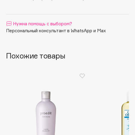
Apagard
Aravia Professional
Нужна помощь с выбором?
Arcadia
Персональный консультант в WhatsApp и Max
Archetype
Architect Demidoff
ARIVE MAKEUP
Похожие товары
Art&Fact
Art-Visage
Artdeco
Astra
Atelier Rebul
Augustinus Bader
Aveda
Avene