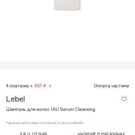
Подарки
Tom Ford
HFC
Для дома
Angiopharm
Техника
KIKO Milano
Estée Lauder
Clarins
0 - 9
100BON
4 платежа ×
997 ₽
>
Оплата частями
22|11
Lebel
A
Шампунь для волос IAU Serum Cleansing
Acqua di Parma
*Цена на сайте может отличаться от цены в офлайн
Acque di Italia
5.0
(1 ОТЗЫВ)
НАЛИЧИЕ В МАГАЗИНАХ