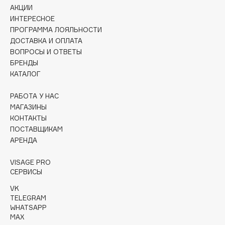
Collagenina
АКЦИИ
Consly
ИНТЕРЕСНОЕ
ПРОГРАММА ЛОЯЛЬНОСТИ
Corimo
ДОСТАВКА И ОПЛАТА
CosRX
ВОПРОСЫ И ОТВЕТЫ
Cottolina
БРЕНДЫ
КАТАЛОГ
Crescina
Cunzite
РАБОТА У НАС
Curaprox
МАГАЗИНЫ
КОНТАКТЫ
ПОСТАВЩИКАМ
D
АРЕНДА
d'Alba
VISAGE PRO
СЕРВИСЫ
DABO
VK
DARLING*
TELEGRAM
Darphin
WHATSAPP
MAX
Davines