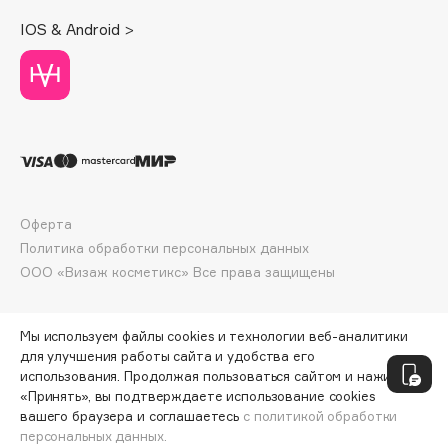
Deonica
IOS & Android >
Dessange
Dior
Divage
Dolce & Gabbana
Dolomit
Dorco
DP Daily Perfection
Оферта
Dr. Vranjes Firenze
Политика обработки персональных данных
Dr.Althea
ООО «Визаж косметикс» Все права защищены
Dr.Ceuracle
Dr.Jart+
Мы используем файлы cookies и технологии веб-аналитики
DSD de Luxe
для улучшения работы сайта и удобства его
использования. Продолжая пользоваться сайтом и нажимая
Dyson
«Принять», вы подтверждаете использование cookies
вашего браузера и соглашаетесь
с политикой обработки
персональных данных.
ДОБАВИТЬ В КОРЗИНУ
3990 ₽