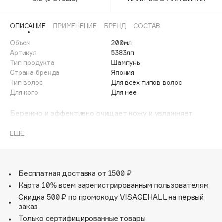
Adele for you
Финал лета
Advante
ЭКСКЛЮЗИВ
ОПИСАНИЕ
ПРИМЕНЕНИЕ
БРЕНД
СОСТАВ
1 АВГ - 31 АВГ
Aesop
Объем
200мл
Age Stop
Артикул
5383лп
ЭКСКЛЮЗИВ
Тип продукта
Шампунь
AHFA Cosmetics
Страна бренда
Япония
Ajmal
Тип волос
Для всех типов волос
Для кого
Для нее
Alix Avien
Allies of Skin
Бережно и эффективно очищает кожу и увлажняет
AMAN
волосы.
Нормализует гидролипидный баланс кожи головы.
ЕЩЁ
Amina Daudova Brushes
Обладает противовоспалительным и ранозаживляющим
Amouage
действием.
Придает волосам естественный блеск.
Amuleto Di Casa
Разглаживает структуру.
Бесплатная доставка от 1500 ₽
Angiopharm
ЭКСКЛЮЗИВ
Карта 10% всем зарегистрированным пользователям
Annbeauty
Скидка 500 ₽ по промокоду VISAGEHALL на первый
Anua
заказ
Только сертифицированные товары
Apadent