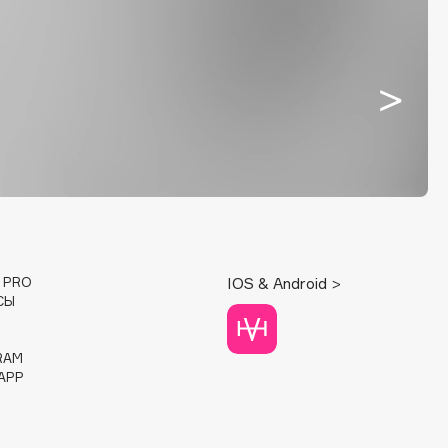
E PRO
IOS & Android >
СЫ
RAM
APP