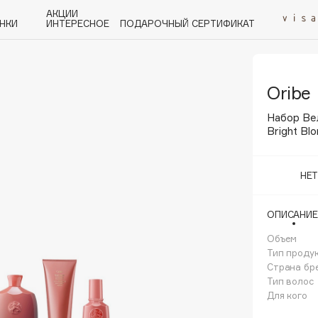
АКЦИИ
НКИ
ИНТЕРЕСНОЕ
ПОДАРОЧНЫЙ СЕРТИФИКАТ
Oribe
P
Q
R
S
T
U
V
W
Y
Z
А - Я
Набор Вел
Bright Bl
НЕ
Angiopharm
ОПИСАНИЕ
KIKO Milano
Объем
Estée Lauder
Тип проду
Clarins
Страна бр
Тип волос
Для кого