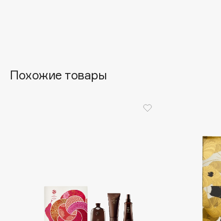
Aravia Professional
Alix Avien
Arcadia
Allies of Skin
Archetype
AMAN
Похожие товары
B
Babor
beautyblender
Baffy
Bebble
Balmain Hair Couture
Beverly Hills Polo Club
ЭКСКЛЮЗИВ
Biodance
Banderas
Bioderma
Basicare
Biomed
Batiste
Biorepair
Beauty Bomb
Blanx
Beauty Pati
Blistex
Beautyblades
НОВИНКА