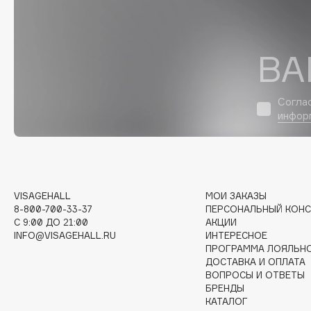
D
d'Alba
Dior
ВА
DABO
Divage
DARLING*
Dolce & Gabbana
Darphin
Dolomit
Согла
Davines
Dorco
инфор
Deonica
DP Daily Perfection
Dessange
Dr. Vranjes Firenze
VISAGEHALL
МОИ ЗАКАЗЫ
8-800-700-33-37
ПЕРСОНАЛЬНЫЙ КОНС
E
C 9:00 ДО 21:00
АКЦИИ
INFO@VISAGEHALL.RU
ИНТЕРЕСНОЕ
ПРОГРАММА ЛОЯЛЬН
Eat My
Ella Bartsueva Brushes
ДОСТАВКА И ОПЛАТА
Ecolatier
EMBRACE Haircare
ВОПРОСЫ И ОТВЕТЫ
БРЕНДЫ
Ecotools
Emmanuelle Jane
КАТАЛОГ
EGG
Enough