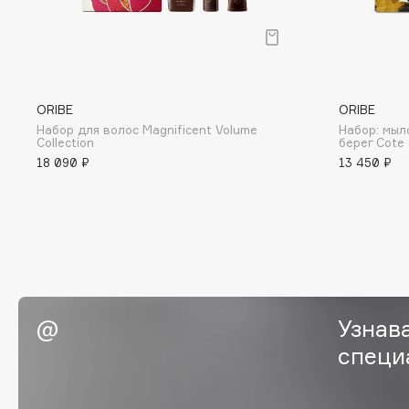
BLOME
C
ORIBE
ORIBE
Набор для волос Magnificent Volume
Набор: мыл
Cadence
Chupa Chups
Collection
берег Cote 
18 090 ₽
13 450 ₽
Capelli Dorati
Clarette
Carbon Theory
Clarins
Carmex
Clarins Precious
НОВИНКА
Carolina Herrera
Clinique
Catrice
Clive Christian
Celimax
Club De Nuit
Cettua
Узнав
Collagenina
специ