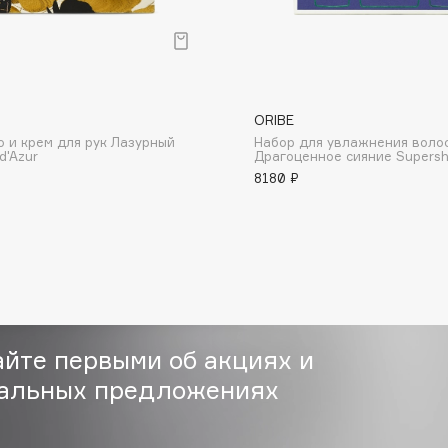
ORIBE
о и крем для рук Лазурный
Набор для увлажнения воло
Consly
d'Azur
Драгоценное сияние Supersh
8180 ₽
Corimo
CosRX
Cottolina
Crescina
Cunzite
Curaprox
айте первыми об акциях и
альных предложениях