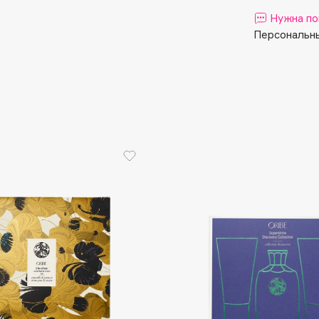
Aveda
Нужна по
Avene
Персональны
Boadicea The Victorious
Bobbi Brown
BOOMSHOP
BORK
Brunello Cucinelli
Bvlgari
by TERRY
BY WISHTREND
Byredo