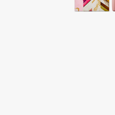
Подарки
0 - 9
Для дома
100BON
22|11
Техника
A
Acqua di Parma
Amina Daudova Brushes
Acque di Italia
Amouage
Adele for you
Amuleto Di Casa
Advante
Angiopharm
ЭКСКЛЮЗИВ
ЭКСКЛЮЗИВ
Aesop
Annbeauty
Age Stop
Anua
ЭКСКЛЮЗИВ
Apadent
AHFA Cosmetics
Apagard
Ajmal