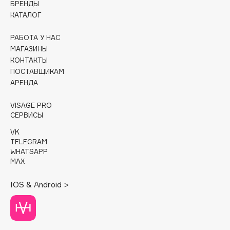
БРЕНДЫ
КАТАЛОГ
Cadence
Capelli Dorati
РАБОТА У НАС
Carbon Theory
МАГАЗИНЫ
КОНТАКТЫ
Carmex
ПОСТАВЩИКАМ
Carolina Herrera
АРЕНДА
Catrice
Celimax
VISAGE PRO
СЕРВИСЫ
Cettua
VK
Chupa Chups
TELEGRAM
Clarette
WHATSAPP
MAX
Clarins
Clarins Precious
IOS & Android >
Clinique
Clive Christian
Club De Nuit