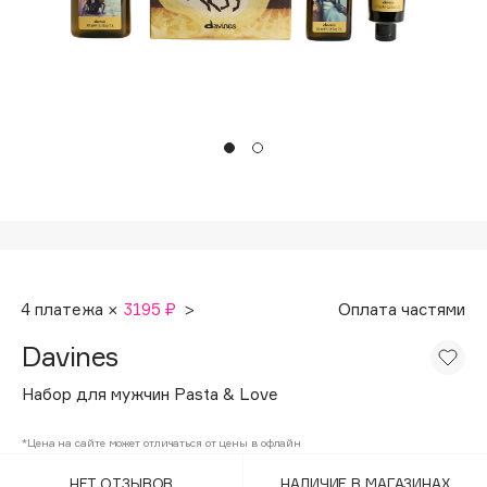
Подарки
Tom Ford
HFC
Для дома
Angiopharm
Техника
KIKO Milano
Estée Lauder
Clarins
0 - 9
100BON
4 платежа ×
3195 ₽
>
Оплата частями
22|11
Davines
A
Набор для мужчин Pasta & Love
Acqua di Parma
*Цена на сайте может отличаться от цены в офлайн
Acque di Italia
НЕТ ОТЗЫВОВ
НАЛИЧИЕ В МАГАЗИНАХ