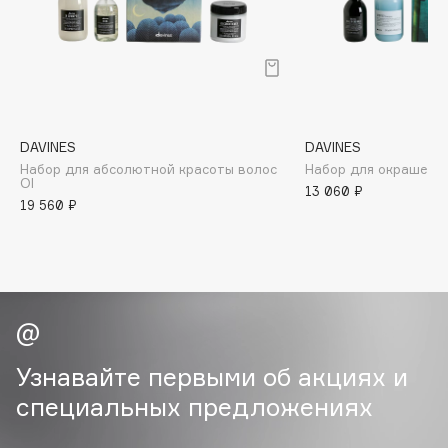
B
Babor
Baffy
Balmain Hair Couture
ЭКСКЛЮЗИВ
Banderas
DAVINES
DAVINES
Набор для абсолютной красоты волос
Набор для окрашенны
Basicare
OI
13 060 ₽
Batiste
19 560 ₽
Beauty Bomb
Beauty Pati
Beautyblades
НОВИНКА
beautyblender
Bebble
Beverly Hills Polo Club
Узнавайте первыми об акциях и
Biodance
специальных предложениях
Bioderma