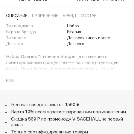
Adele for you
Финал лета
Advante
ЭКСКЛЮЗИВ
ОПИСАНИЕ
ПРИМЕНЕНИЕ
БРЕНД
СОСТАВ
1 АВГ - 31 АВГ
Aesop
Тип продукта
Набор
Age Stop
Страна бренда
Италия
ЭКСКЛЮЗИВ
Тип волос
Для всех типов волос
AHFA Cosmetics
Для кого
Для него
Ajmal
Набор Davines “Immense Steppe” для мужчин с
Alix Avien
лимитированным продуктом — пастой для укладки
Allies of Skin
волос. Поделитесь своей уникальностью с Davines.
AMAN
Подарите уникальный подарок тем, чью
индивидуальность вы хотите раскрыть.
ЕЩЁ
Amina Daudova Brushes
Amouage
Pasta & Love шампунь для ухода за волосами, бородой
и телом. Шампунь увлажняет волосы, смягчает кожу.
Amuleto Di Casa
Подходит для мытья бороды перед процедурой
Бесплатная доставка от 1500 ₽
Angiopharm
ЭКСКЛЮЗИВ
бритья. Органический экстракт физалиса в составе
Карта 10% всем зарегистрированным пользователям
Annbeauty
продукта обладает питательными свойствами и богат
Скидка 500 ₽ по промокоду VISAGEHALL на первый
антиоксидантами, которые обеспечивают здоровье
Anua
заказ
волос.
Только сертифицированные товары
Apadent