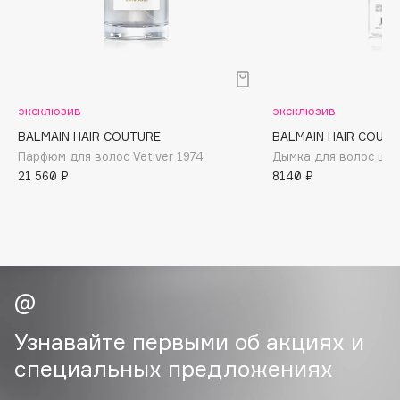
B
Babor
Baffy
Balmain Hair Couture
ЭКСКЛЮЗИВ
эксклюзив
эксклюзив
Banderas
BALMAIN HAIR COUTURE
BALMAIN HAIR COUT
Basicare
Парфюм для волос Vetiver 1974
Дымка для волос ше
21 560 ₽
8140 ₽
Batiste
Beauty Bomb
Beauty Pati
Beautyblades
НОВИНКА
beautyblender
Bebble
Beverly Hills Polo Club
Узнавайте первыми об акциях и
Biodance
специальных предложениях
Bioderma