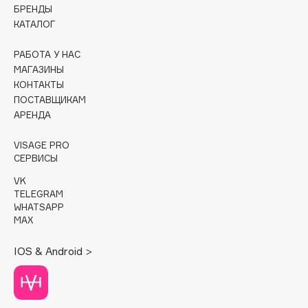
БРЕНДЫ
КАТАЛОГ
Cadence
Capelli Dorati
РАБОТА У НАС
Carbon Theory
МАГАЗИНЫ
Carmex
КОНТАКТЫ
ПОСТАВЩИКАМ
Carolina Herrera
АРЕНДА
Catrice
Celimax
VISAGE PRO
СЕРВИСЫ
Cettua
Chupa Chups
VK
TELEGRAM
Clarette
WHATSAPP
Clarins
MAX
Clarins Precious
НОВИНКА
IOS & Android >
Clinique
Clive Christian
Club De Nuit