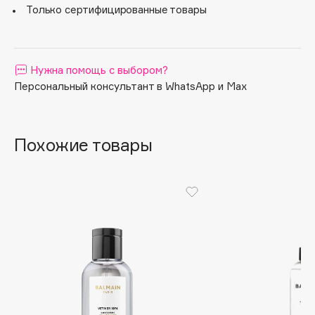
Только сертифицированные товары
Apagard
Aravia Professional
Arcadia
Нужна помощь с выбором?
Archetype
Персональный консультант в WhatsApp и Max
Architect Demidoff
ARIVE MAKEUP
Art&Fact
Похожие товары
Art-Visage
Artdeco
Astra
Atelier Rebul
Augustinus Bader
Aveda
Avene