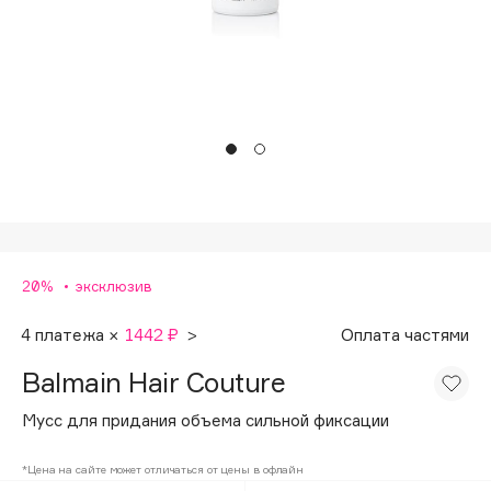
Подарки
Tom Ford
HFC
Для дома
Angiopharm
Техника
KIKO Milano
Estée Lauder
Clarins
0 - 9
20%
эксклюзив
100BON
22|11
4 платежа ×
1442 ₽
>
Оплата частями
Balmain Hair Couture
A
Мусс для придания объема сильной фиксации
Acqua di Parma
*Цена на сайте может отличаться от цены в офлайн
Acque di Italia