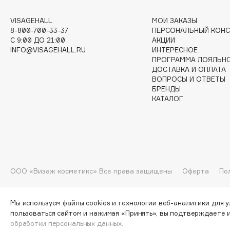
G
VISAGEHALL
МОИ ЗАКАЗЫ
8-800-700-33-37
ПЕРСОНАЛЬНЫЙ КОНС
C 9:00 ДО 21:00
АКЦИИ
Garnier
Giardino Magico
INFO@VISAGEHALL.RU
ИНТЕРЕСНОЕ
ПРОГРАММА ЛОЯЛЬН
Gecko
Gillette
ДОСТАВКА И ОПЛАТА
Geltek
Givenchy
ВОПРОСЫ И ОТВЕТЫ
БРЕНДЫ
Genosys
Global Keratin
ЭКСКЛЮЗИВ
КАТАЛОГ
Global White
Geomar
H
ООО «Визаж косметикс» Все права защищены
Оферта
По
Hadat Cosmetics
HELIBEAUTY
Hamis
Hempz
Мы используем файлы cookies и технологии веб-аналитики для 
Hapica
HFC
пользоваться сайтом и нажимая «Принять», вы подтверждаете 
обработки персональных данных.