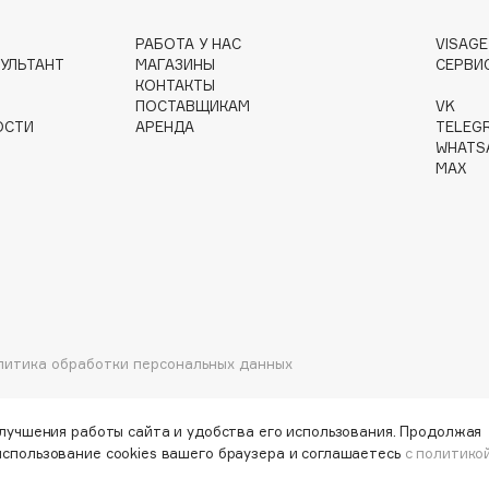
РАБОТА У НАС
VISAG
УЛЬТАНТ
МАГАЗИНЫ
СЕРВИ
КОНТАКТЫ
Gourmandise
ПОСТАВЩИКАМ
VK
ОСТИ
АРЕНДА
TELEG
Grace Day
WHATS
Guerlain
MAX
Guess
литика обработки персональных данных
Holika Holika
Holly Polly
улучшения работы сайта и удобства его использования. Продолжая
Holy Land
использование cookies вашего браузера и соглашаетесь
с политико