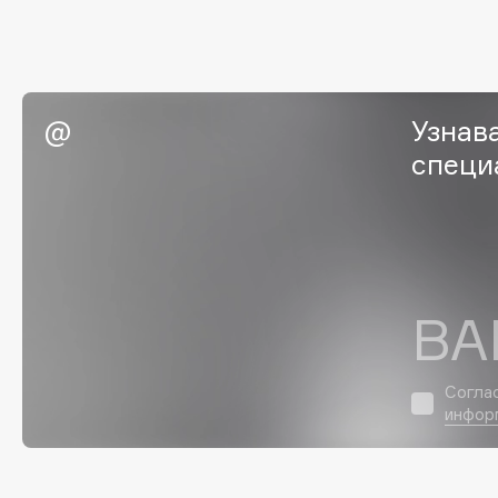
EGIA
EpilProfi
Eigshow
Erborian
Elemis
Essence
Elian Russia
Essential Parfums Paris
Узнав
Elie Saab
Estrâde
специ
F
FANE
Flipper
ВА
Farmstay
FLOEMA
Felce Azzurra
Floraïku
Согла
Fillerina
Forlle'd
инфор
ЭКСКЛЮЗИВ
Fiona Franchimon