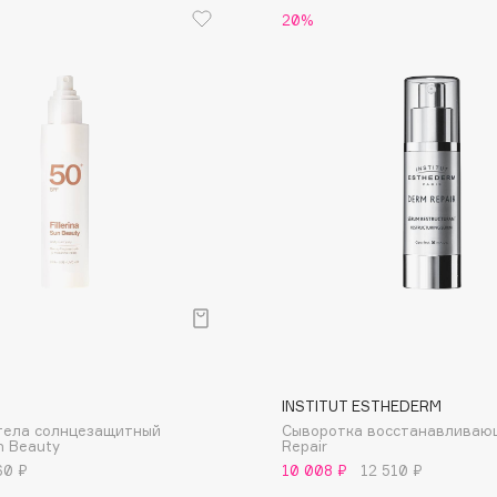
20%
Dr.Althea
Dr.Ceuracle
Dr.Jart+
DSD de Luxe
Dyson
Estée Lauder
INSTITUT ESTHEDERM
тела cолнцезащитный
Сыворотка восстанавливаю
Etat Pur
n Beauty
Repair
Etude House
60 ₽
10 008 ₽
12 510 ₽
Etude organix