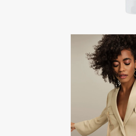
Подарки
0 - 9
Для дома
100BON
22|11
Техника
A
Acqua di Parma
Amina Daudova Brushes
Acque di Italia
Amouage
Adele for you
Amuleto Di Casa
Advante
Angiopharm
ЭКСКЛЮЗИВ
ЭКСКЛЮЗИВ
Aesop
Annbeauty
Age Stop
Anua
ЭКСКЛЮЗИВ
Apadent
AHFA Cosmetics
Apagard
Ajmal