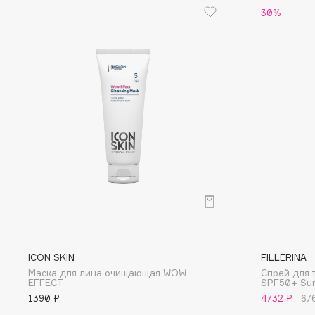
D
30%
d'Alba
Dior
DABO
Divage
DARLING*
Dolce & Gabbana
Darphin
Dolomit
Davines
Dorco
Deonica
DP Daily Perfection
Dessange
Dr. Vranjes Firenze
E
Eat My
Ella Bartsueva Brushes
ICON SKIN
FILLERINA
Маска для лица очищающая WOW
Спрей для 
Ecolatier
EMBRACE Haircare
EFFECT
SPF50+ Su
Ecotools
Emmanuelle Jane
1390 ₽
4732 ₽
67
EGG
Enough