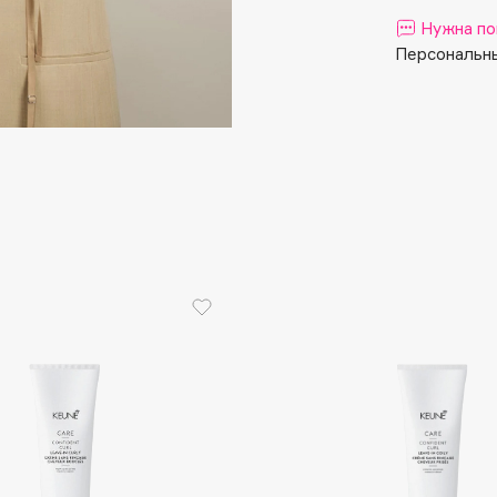
Aveda
Нужна по
Avene
Персональны
Boadicea The Victorious
Bobbi Brown
BOOMSHOP
BORK
Brunello Cucinelli
Bvlgari
by TERRY
BY WISHTREND
Byredo