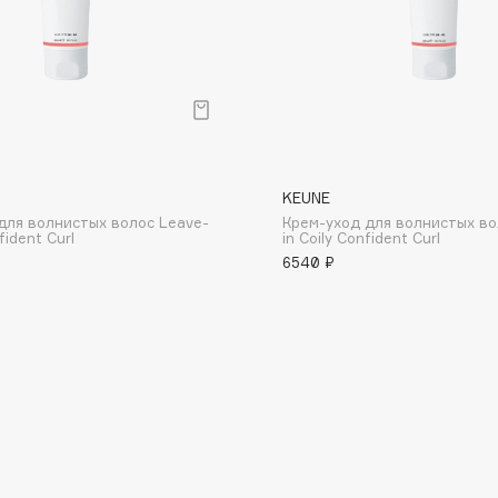
Consly
KEUNE
Corimo
для волнистых волос Leave-
Крем-уход для волнистых во
CosRX
fident Curl
in Coily Confident Curl
6540 ₽
Cottolina
Crescina
Cunzite
Curaprox