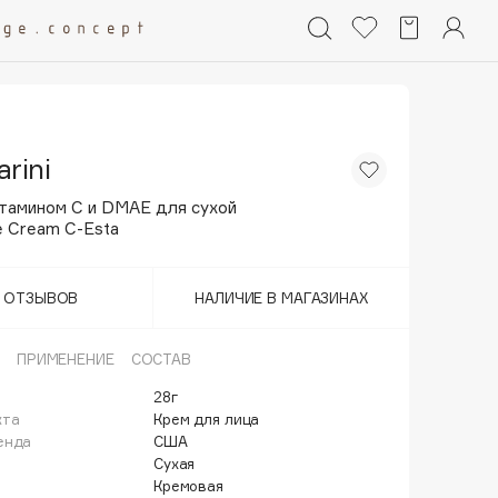
rini
итамином С и DMAE для сухой
e Cream C-Esta
Т ОТЗЫВОВ
НАЛИЧИЕ В МАГАЗИНАХ
ПРИМЕНЕНИЕ
СОСТАВ
28г
кта
Крем для лица
енда
США
Сухая
Кремовая