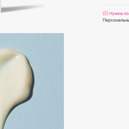
Aveda
Avene
Нужна по
Персональны
Boadicea The Victorious
Bobbi Brown
BOOMSHOP
BORK
Brunello Cucinelli
Bvlgari
by TERRY
BY WISHTREND
Byredo