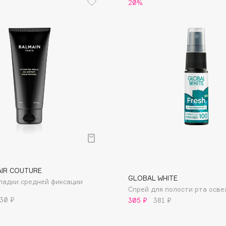
20%
Eva Mosaic
Ex Nihilo
EXOARI L
Fragrance Du Bois
Frederic Malle
Frudia
AIR COUTURE
GLOBAL WHITE
кладки средней фиксации
Funny Organix
Спрей для полости рта осв
30 ₽
305 ₽
381 ₽