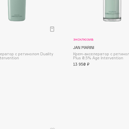
Dr.Althea
Dr.Ceuracle
Dr.Jart+
DSD de Luxe
эксклюзив
Dyson
JAN MARINI
ератор с ретинолом Duality
Крем-акселератор с ретинол
tervention
Plus 0,5% Age Intervention
13 950 ₽
Estée Lauder
Etat Pur
Etude House
Etude organix