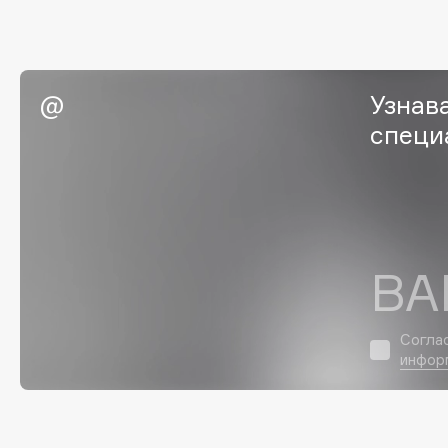
G
Garnier
Giardino Magico
Узнав
Gecko
Gillette
специ
Geltek
Givenchy
Genosys
Global Keratin
ЭКСКЛЮЗИВ
Global White
Geomar
ВА
H
Согла
Hadat Cosmetics
HELIBEAUTY
инфор
Hamis
Hempz
Hapica
HFC