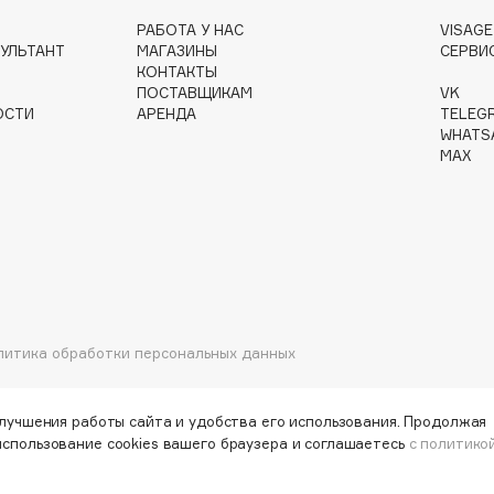
РАБОТА У НАС
VISAG
УЛЬТАНТ
МАГАЗИНЫ
СЕРВИ
КОНТАКТЫ
ПОСТАВЩИКАМ
VK
ОСТИ
АРЕНДА
TELEG
Institute Estelare
WHATS
MAX
Instytutum
invisibobble
IS Clinical
литика обработки персональных данных
Jo Malone London
Juliette Has A Gun
улучшения работы сайта и удобства его использования. Продолжая
использование cookies вашего браузера и соглашаетесь
с политико
Juvena