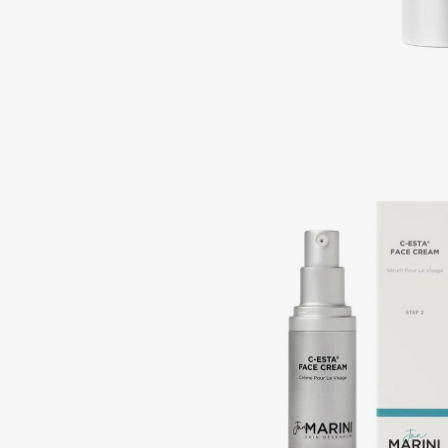
Подарки
0 - 9
Для дома
100BON
22|11
Техника
A
Acqua di Parma
Amina Daudova Brushes
Acque di Italia
Amouage
Adele for you
Amuleto Di Casa
Advante
Angiopharm
ЭКСКЛЮЗИВ
ЭКСКЛЮЗИВ
Aesop
Annbeauty
Age Stop
Anua
ЭКСКЛЮЗИВ
Apadent
AHFA Cosmetics
Apagard
Ajmal