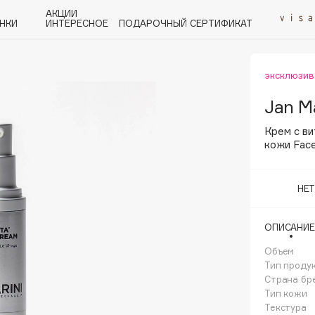
АКЦИИ
НКИ
ИНТЕРЕСНОЕ
ПОДАРОЧНЫЙ СЕРТИФИКАТ
эксклюзив
P
Q
R
S
T
U
V
W
Y
Z
А - Я
Jan Ma
Крем с в
кожи Fac
НЕ
Angiopharm
KIKO Milano
ОПИСАНИЕ
Estée Lauder
Объем
Clarins
Тип проду
Страна бр
Тип кожи
Текстура