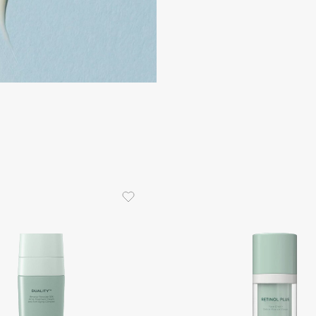
Consly
Corimo
CosRX
Cottolina
Crescina
Cunzite
Curaprox