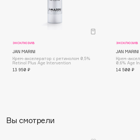
D
d'Alba
Dior
DABO
Divage
DARLING*
Dolce & Gabbana
Darphin
Dolomit
эксклюзив
эксклюзив
Davines
Dorco
JAN MARINI
JAN MARINI
Крем-акселератор с ретинолом 0,5%
Крем-аксел
Deonica
DP Daily Perfection
Retinol Plus Age Intervention
0,6% Age In
Dessange
Dr. Vranjes Firenze
13 950 ₽
14 500 ₽
E
Eat My
Ella Bartsueva Brushes
Вы смотрели
Ecolatier
EMBRACE Haircare
Ecotools
Emmanuelle Jane
EGG
Enough