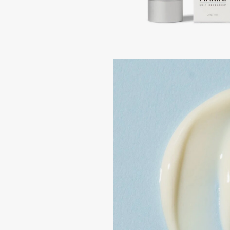
Aravia Professional
Alix Avien
Arcadia
Allies of Skin
Archetype
AMAN
B
Babor
beautyblender
Baffy
Bebble
Balmain Hair Couture
Beverly Hills Polo Club
ЭКСКЛЮЗИВ
Biodance
Banderas
Bioderma
Basicare
Biomed
Batiste
Biorepair
Beauty Bomb
Blanx
Beauty Pati
Blistex
Beautyblades
НОВИНКА