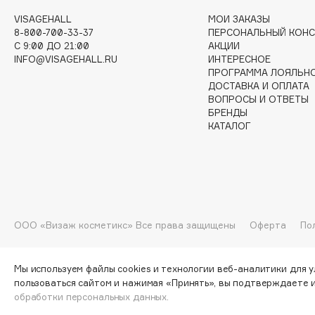
VISAGEHALL
МОИ ЗАКАЗЫ
8-800-700-33-37
ПЕРСОНАЛЬНЫЙ КОНС
I
C 9:00 ДО 21:00
АКЦИИ
INFO@VISAGEHALL.RU
ИНТЕРЕСНОЕ
ПРОГРАММА ЛОЯЛЬН
I Love My Hair
INGLOT
ДОСТАВКА И ОПЛАТА
ВОПРОСЫ И ОТВЕТЫ
Iceberg
Initio
БРЕНДЫ
Icon Skin
Insight Professional
КАТАЛОГ
Influence Beauty
Institut Esthederm
J
ООО «Визаж косметикс» Все права защищены
Оферта
По
James Read
Janeke
Jan Marini
Jimmy Choo
Мы используем файлы cookies и технологии веб-аналитики для 
ЭКСКЛЮЗИВ
пользоваться сайтом и нажимая «Принять», вы подтверждаете 
JMsolution
Jane Iredale
обработки персональных данных.