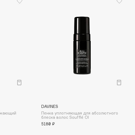
DAVINES
ежающий
Пенка уплотняющая для абсолютного
блеска волос Soufflé OI
5180 ₽