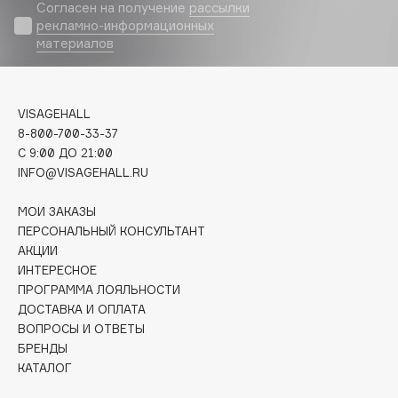
Biomed
Согласен на получение
рассылки
рекламно-информационных
Biorepair
материалов
Blanx
Blistex
BLOME
VISAGEHALL
Boadicea The Victorious
8-800-700-33-37
C 9:00 ДО 21:00
Bobbi Brown
INFO@VISAGEHALL.RU
BOOMSHOP
BORK
МОИ ЗАКАЗЫ
Brunello Cucinelli
ПЕРСОНАЛЬНЫЙ КОНСУЛЬТАНТ
АКЦИИ
Bvlgari
ИНТЕРЕСНОЕ
by TERRY
ПРОГРАММА ЛОЯЛЬНОСТИ
BY WISHTREND
ДОСТАВКА И ОПЛАТА
Byredo
ВОПРОСЫ И ОТВЕТЫ
БРЕНДЫ
КАТАЛОГ
C