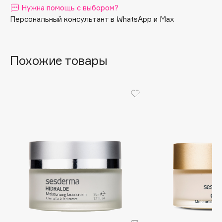
Нужна помощь с выбором?
Apagard
Персональный консультант в WhatsApp и Max
Aravia Professional
Arcadia
Archetype
Похожие товары
Architect Demidoff
ARIVE MAKEUP
Art&Fact
Art-Visage
Artdeco
Astra
Atelier Rebul
Augustinus Bader
Aveda
Avene