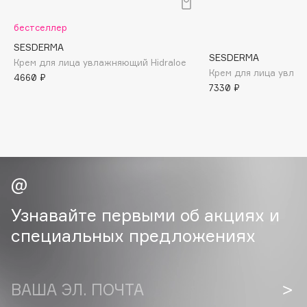
B
бестселлер
Babor
SESDERMA
Baffy
SESDERMA
Крем для лица увлажняющий Hidraloe
Крем для лица увлаж
Balmain Hair Couture
4660 ₽
ЭКСКЛЮЗИВ
7330 ₽
Banderas
Basicare
Batiste
Beauty Bomb
Beauty Pati
Beautyblades
НОВИНКА
Узнавайте первыми об акциях и
beautyblender
специальных предложениях
Bebble
Beverly Hills Polo Club
Biodance
ВАША ЭЛ. ПОЧТА
Bioderma