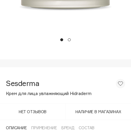
Подарки
Tom Ford
HFC
Для дома
Angiopharm
Техника
KIKO Milano
Estée Lauder
Clarins
0 - 9
100BON
Sesderma
22|11
Крем для лица увлажняющий Hidraderm
A
НЕТ ОТЗЫВОВ
НАЛИЧИЕ В МАГАЗИНАХ
Acqua di Parma
Acque di Italia
ОПИСАНИЕ
ПРИМЕНЕНИЕ
БРЕНД
СОСТАВ