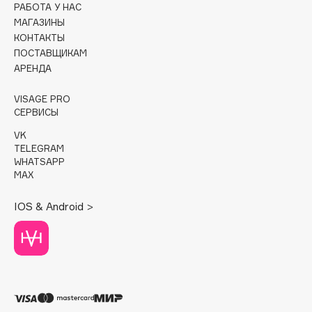
РАБОТА У НАС
МАГАЗИНЫ
Cadence
КОНТАКТЫ
Capelli Dorati
ПОСТАВЩИКАМ
Carbon Theory
АРЕНДА
Carmex
VISAGE PRO
Carolina Herrera
СЕРВИСЫ
Catrice
VK
Celimax
TELEGRAM
WHATSAPP
Cettua
MAX
Chupa Chups
Clarette
IOS & Android >
Clarins
Clarins Precious
Clinique
Clive Christian
Club De Nuit