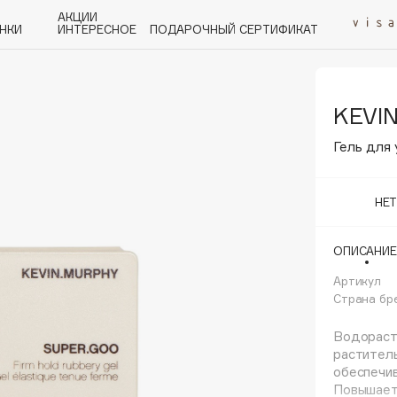
АКЦИИ
НКИ
ИНТЕРЕСНОЕ
ПОДАРОЧНЫЙ СЕРТИФИКАТ
KEVI
P
Q
R
S
T
U
V
W
Y
Z
А - Я
Гель для 
НЕ
ОПИСАНИЕ
Angiopharm
KIKO Milano
Артикул
Страна бр
Estée Lauder
Clarins
Водораст
раститель
обеспечив
Повышает 