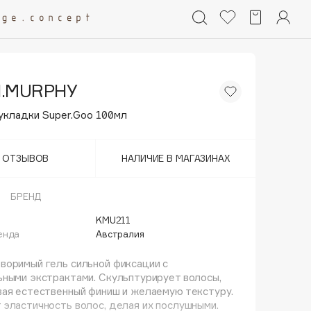
N.MURPHY
укладки Super.Goo 100мл
Т ОТЗЫВОВ
НАЛИЧИЕ В МАГАЗИНАХ
БРЕНД
KMU211
енда
Австралия
воримый гель сильной фиксации с
ными экстрактами. Скульптурирует волосы,
ая естественный финиш и желаемую текстуру.
эластичность волос, делая их послушными.