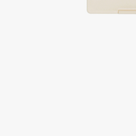
Подарки
0 - 9
Для дома
100BON
22|11
Техника
A
Acqua di Parma
Amina Daudova Brushes
Acque di Italia
Amouage
Adele for you
Amuleto Di Casa
Advante
Angiopharm
ЭКСКЛЮЗИВ
ЭКСКЛЮЗИВ
Aesop
Annbeauty
Age Stop
Anua
ЭКСКЛЮЗИВ
Apadent
AHFA Cosmetics
Apagard
Ajmal