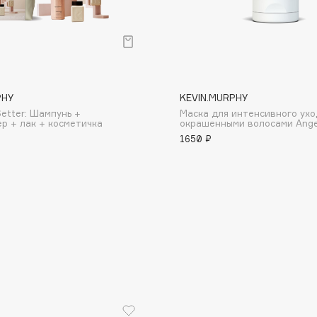
PHY
KEVIN.MURPHY
Consly
Setter: Шампунь +
Маска для интенсивного ухо
р + лак + косметичка
окрашенными волосами Ange
Corimo
1650 ₽
CosRX
Cottolina
Crescina
Cunzite
Curaprox