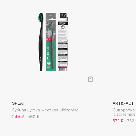
D
d'Alba
Dior
DABO
Divage
DARLING*
Dolce & Gabbana
Darphin
Dolomit
Davines
Dorco
Deonica
DP Daily Perfection
Dessange
Dr. Vranjes Firenze
E
SPLAT
ART&FACT
Зубная щетка жесткая Whitening
Сыворотка 
Eat My
Ella Bartsueva Brushes
Niacinamide
240 ₽
300 ₽
Ecolatier
EMBRACE Haircare
572 ₽
762 
Ecotools
Emmanuelle Jane
EGG
Enough