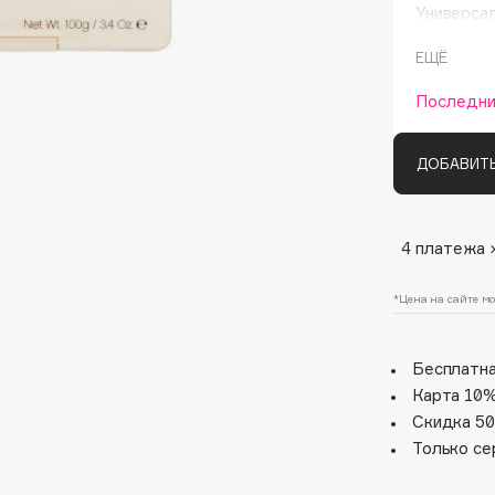
Универсал
длины.
ЕЩЁ
Нанести н
Последни
ДОБАВИТЬ
4 платежа 
Architect Demidoff
ARIVE MAKEUP
*Цена на сайте мо
Art&Fact
Art-Visage
Бесплатна
Artdeco
Карта 10%
Astra
Скидка 50
Atelier Rebul
Только се
Augustinus Bader