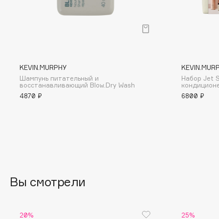
BLOME
C
KEVIN.MURPHY
KEVIN.MUR
Cadence
Chupa Chups
Шампунь питательный и
Набор Jet 
восстанавливающий Blow.Dry Wash
кондиционе
Capelli Dorati
Clarette
4870 ₽
6800 ₽
Carbon Theory
Clarins
Carmex
Clarins Precious
НОВИНКА
Carolina Herrera
Clinique
Catrice
Clive Christian
Celimax
Club De Nuit
Cettua
Collagenina
Вы смотрели
20%
25%