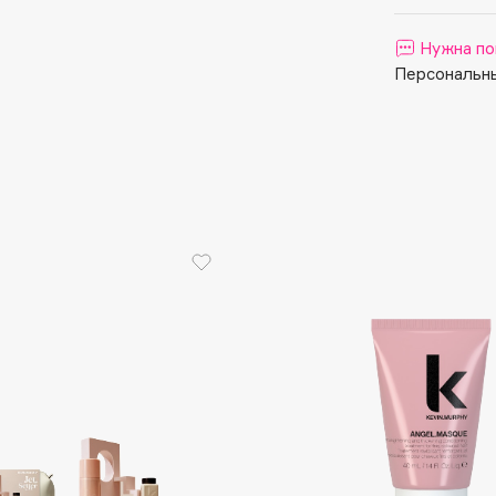
Aveda
Avene
Нужна по
Персональны
Boadicea The Victorious
Bobbi Brown
BOOMSHOP
BORK
Brunello Cucinelli
Bvlgari
by TERRY
BY WISHTREND
Byredo