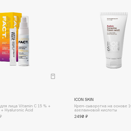
Dr.Althea
Dr.Ceuracle
Dr.Jart+
DSD de Luxe
Dyson
ICON SKIN
для лица Vitamin C 15 % +
Крем-сыворотка на основе 
Estée Lauder
 + Hyaluronic Acid
азелаиновой кислоты
Etat Pur
₽
2490 ₽
Etude House
Etude organix