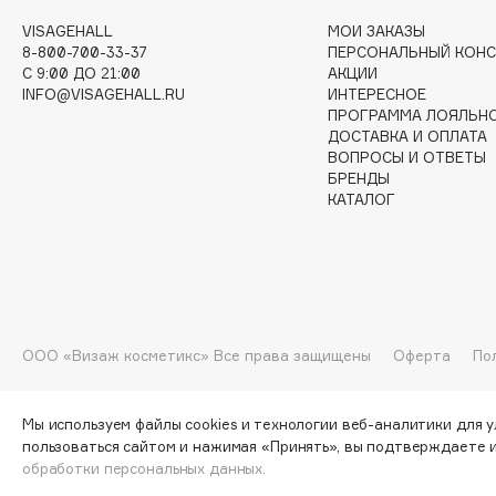
VISAGEHALL
МОИ ЗАКАЗЫ
G
8-800-700-33-37
ПЕРСОНАЛЬНЫЙ КОНС
C 9:00 ДО 21:00
АКЦИИ
INFO@VISAGEHALL.RU
ИНТЕРЕСНОЕ
Garnier
Giardino Magico
ПРОГРАММА ЛОЯЛЬН
Gecko
Gillette
ДОСТАВКА И ОПЛАТА
ВОПРОСЫ И ОТВЕТЫ
Geltek
Givenchy
БРЕНДЫ
Genosys
Global Keratin
КАТАЛОГ
ЭКСКЛЮЗИВ
Global White
Geomar
H
ООО «Визаж косметикс» Все права защищены
Оферта
По
Hadat Cosmetics
HELIBEAUTY
Hamis
Hempz
Мы используем файлы cookies и технологии веб-аналитики для 
пользоваться сайтом и нажимая «Принять», вы подтверждаете 
Hapica
HFC
обработки персональных данных.