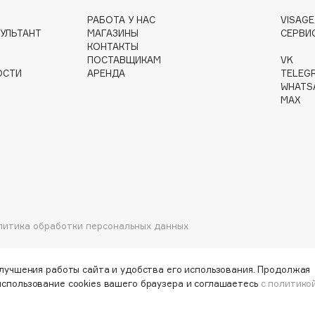
РАБОТА У НАС
VISAG
УЛЬТАНТ
МАГАЗИНЫ
СЕРВИ
КОНТАКТЫ
ПОСТАВЩИКАМ
VK
Gourmandise
ОСТИ
АРЕНДА
TELEG
Grace Day
WHATS
MAX
Guerlain
Guess
литика обработки персональных данных
Holika Holika
Holly Polly
улучшения работы сайта и удобства его использования. Продолжая
использование cookies вашего браузера и соглашаетесь
с политико
Holy Land