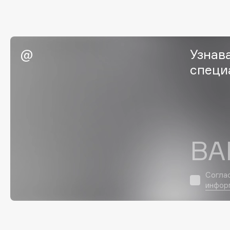
EGIA
EpilProfi
Eigshow
Erborian
Elemis
Essence
Узнав
Elian Russia
Essential Parfums Paris
специ
Elie Saab
Estrâde
F
ВА
FANE
Flipper
Farmstay
FLOEMA
Felce Azzurra
Floraïku
Согла
инфор
Fillerina
Forlle'd
ЭКСКЛЮЗИВ
Fiona Franchimon