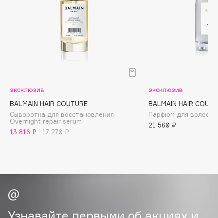
B
Babor
Baffy
Balmain Hair Couture
ЭКСКЛЮЗИВ
Banderas
Basicare
эксклюзив
эксклюзив
Batiste
BALMAIN HAIR COUTURE
BALMAIN HAIR COUT
Beauty Bomb
Сыворотка для восстановления
Парфюм для волос Ve
Overnight repair serum
Beauty Pati
21 560 ₽
13 816 ₽
17 270 ₽
Beautyblades
НОВИНКА
beautyblender
Bebble
Beverly Hills Polo Club
Biodance
Bioderma
Узнавайте первыми об акциях и