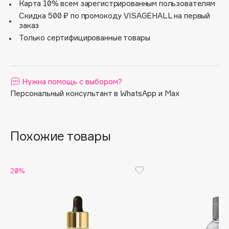
ненавязчивый пудровый шлейф фирменного аромата
Карта 10% всем зарегистрированным пользователям
Balmain Hair Couture.
Apagard
Скидка 500 ₽ по промокоду VISAGEHALL на первый
заказ
Aravia Professional
Только сертифицированные товары
Arcadia
Archetype
Architect Demidoff
Нужна помощь с выбором?
ARIVE MAKEUP
Персональный консультант в WhatsApp и Max
Art&Fact
Art-Visage
Artdeco
Похожие товары
Astra
Atelier Rebul
Augustinus Bader
20%
Aveda
Avene