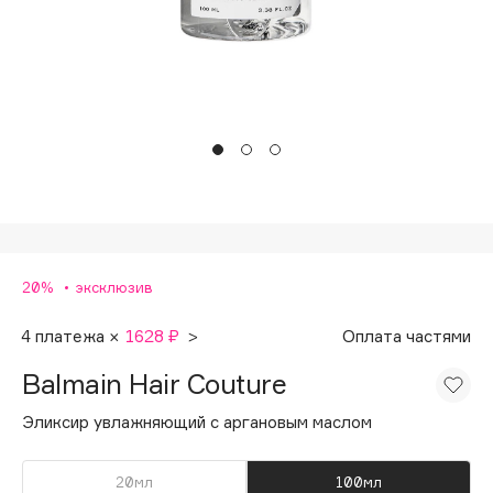
Подарки
Tom Ford
HFC
Для дома
Angiopharm
Техника
KIKO Milano
Estée Lauder
Clarins
0 - 9
20%
эксклюзив
100BON
22|11
4 платежа ×
1628 ₽
>
Оплата частями
Balmain Hair Couture
A
Эликсир увлажняющий с аргановым маслом
Acqua di Parma
Acque di Italia
20мл
100мл