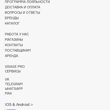
ПРОГРАММА ЛОЯЛЬНОСТИ
ДОСТАВКА И ОПЛАТА
Cadence
ВОПРОСЫ И ОТВЕТЫ
Capelli Dorati
БРЕНДЫ
Carbon Theory
КАТАЛОГ
Carmex
РАБОТА У НАС
Carolina Herrera
МАГАЗИНЫ
Catrice
КОНТАКТЫ
Celimax
ПОСТАВЩИКАМ
АРЕНДА
Cettua
Chupa Chups
VISAGE PRO
Clarette
СЕРВИСЫ
Clarins
VK
TELEGRAM
Clarins Precious
НОВИНКА
WHATSAPP
Clinique
MAX
Clive Christian
IOS & Android >
Club De Nuit