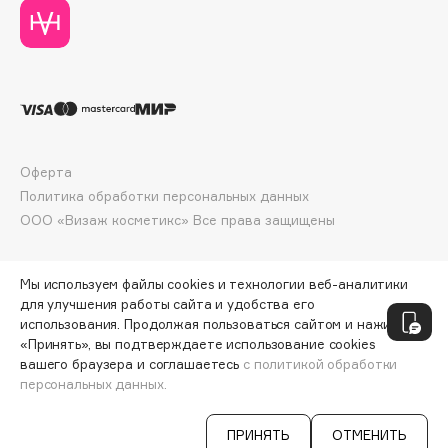
Collagenina
Consly
Corimo
CosRX
Cottolina
Crescina
Оферта
Cunzite
Политика обработки персональных данных
Curaprox
ООО «Визаж косметикс» Все права защищены
D
Мы используем файлы cookies и технологии веб-аналитики
для улучшения работы сайта и удобства его
d'Alba
использования. Продолжая пользоваться сайтом и нажимая
«Принять», вы подтверждаете использование cookies
DABO
вашего браузера и соглашаетесь
с политикой обработки
DARLING*
персональных данных.
ДОБАВИТЬ В КОРЗИНУ
6512 ₽
8140 ₽
Darphin
ПРИНЯТЬ
ОТМЕНИТЬ
Davines