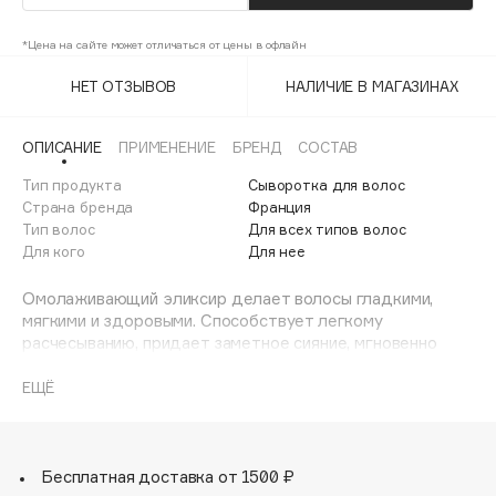
Adele for you
Финал лета
Advante
*Цена на сайте может отличаться от цены в офлайн
ЭКСКЛЮЗИВ
1 АВГ - 31 АВГ
Aesop
НЕТ ОТЗЫВОВ
НАЛИЧИЕ В МАГАЗИНАХ
Age Stop
ЭКСКЛЮЗИВ
AHFA Cosmetics
ОПИСАНИЕ
ПРИМЕНЕНИЕ
БРЕНД
СОСТАВ
Ajmal
Тип продукта
Сыворотка для волос
Страна бренда
Франция
Alix Avien
Тип волос
Для всех типов волос
Allies of Skin
Для кого
Для нее
AMAN
Омолаживающий эликсир делает волосы гладкими,
Amina Daudova Brushes
мягкими и здоровыми. Способствует легкому
Amouage
расчесыванию, придает заметное сияние, мгновенно
Amuleto Di Casa
наполняет волосы. Протеин шелка и масло арганы
обеспечивают удержание влаги в клетках,
ЕЩЁ
Angiopharm
ЭКСКЛЮЗИВ
восстанавливают и защищают поврежденные и
Annbeauty
ослабленные волосы от факторов окружающей среды.
Anua
Обладает плотной маслянистой текстурой. Оставляет
Бесплатная доставка от 1500 ₽
Apadent