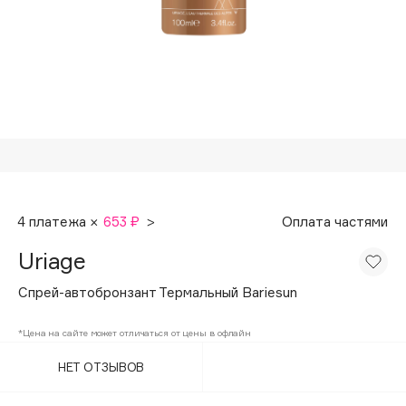
Подарки
Tom Ford
HFC
Для дома
Angiopharm
Техника
KIKO Milano
Estée Lauder
Clarins
0 - 9
4 платежа ×
653 ₽
>
Оплата частями
100BON
Uriage
22|11
Спрей-автобронзант Термальный Bariesun
A
*Цена на сайте может отличаться от цены в офлайн
НЕТ ОТЗЫВОВ
Acqua di Parma
Acque di Italia