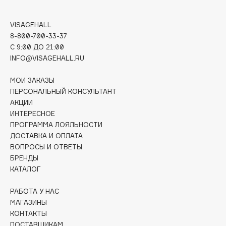
B
VISAGEHALL
Babor
8-800-700-33-37
Baffy
C 9:00 ДО 21:00
Balmain Hair Couture
INFO@VISAGEHALL.RU
ЭКСКЛЮЗИВ
Banderas
МОИ ЗАКАЗЫ
Basicare
ПЕРСОНАЛЬНЫЙ КОНСУЛЬТАНТ
Batiste
АКЦИИ
ИНТЕРЕСНОЕ
Beauty Bomb
ПРОГРАММА ЛОЯЛЬНОСТИ
Beauty Pati
ДОСТАВКА И ОПЛАТА
Beautyblades
НОВИНКА
ВОПРОСЫ И ОТВЕТЫ
beautyblender
БРЕНДЫ
КАТАЛОГ
Bebble
Beverly Hills Polo Club
РАБОТА У НАС
Biodance
МАГАЗИНЫ
КОНТАКТЫ
Bioderma
ПОСТАВЩИКАМ