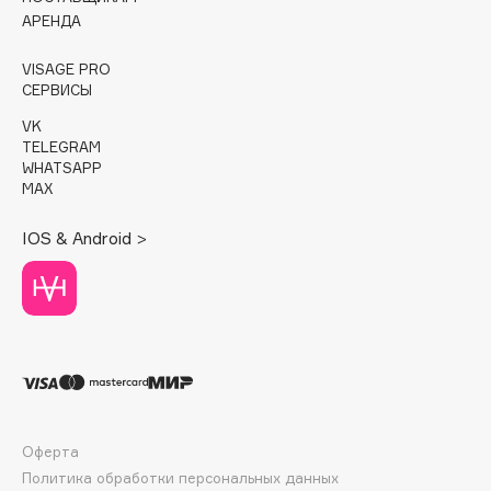
Biomed
АРЕНДА
Biorepair
Blanx
VISAGE PRO
СЕРВИСЫ
Blistex
VK
BLOME
TELEGRAM
Boadicea The Victorious
WHATSAPP
MAX
Bobbi Brown
BOOMSHOP
IOS & Android >
BORK
Brunello Cucinelli
Bvlgari
by TERRY
BY WISHTREND
Byredo
Оферта
C
Политика обработки персональных данных