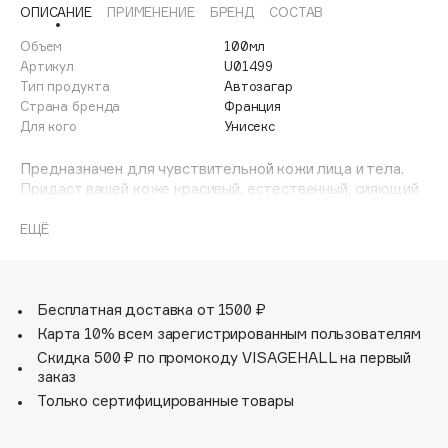
ОПИСАНИЕ
ПРИМЕНЕНИЕ
БРЕНД
СОСТАВ
Adele for you
Финал лета
Advante
Объем
100мл
ЭКСКЛЮЗИВ
1 АВГ - 31 АВГ
Артикул
U01499
Aesop
Тип продукта
Автозагар
Age Stop
Страна бренда
Франция
ЭКСКЛЮЗИВ
Для кого
Унисекс
AHFA Cosmetics
Ajmal
Предназначен для чувствительной кожи лица и тела.
Придаст вашей коже красивый, естественный, сияющий
Alix Avien
оттенок загара уже через час после нанесения. Имеет
Allies of Skin
приятный аромат. Гипоаллергенный. Без парабенов.
ЕЩЁ
AMAN
Amina Daudova Brushes
Amouage
Бесплатная доставка от 1500 ₽
Amuleto Di Casa
Карта 10% всем зарегистрированным пользователям
Angiopharm
Скидка 500 ₽ по промокоду VISAGEHALL на первый
ЭКСКЛЮЗИВ
заказ
Annbeauty
Только сертифицированные товары
Anua
Apadent