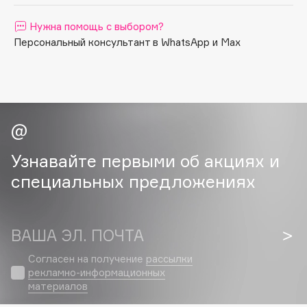
Apagard
Нужна помощь с выбором?
Aravia Professional
Персональный консультант в WhatsApp и Max
Arcadia
Archetype
Architect Demidoff
ARIVE MAKEUP
Art&Fact
Art-Visage
Узнавайте первыми об акциях и
Artdeco
специальных предложениях
Astra
Atelier Rebul
Augustinus Bader
ВАША ЭЛ. ПОЧТА
Aveda
Согласен на получение
рассылки
Avene
рекламно-информационных
материалов